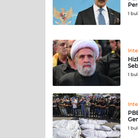
NUSANTARA
Per
1 bu
WN
JOGJA
WN
JATIM
Int
Hiz
WN
Seb
BALI
1 bu
WN
KALBAR
Int
WN
PBB
KALTENG
Gen
1 bu
WN