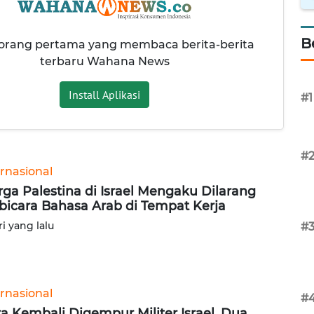
B
 orang pertama yang membaca berita-berita
terbaru Wahana News
Install Aplikasi
#1
#
ernasional
ga Palestina di Israel Mengaku Dilarang
bicara Bahasa Arab di Tempat Kerja
ri yang lalu
#
ernasional
#
a Kembali Digempur Militer Israel, Dua