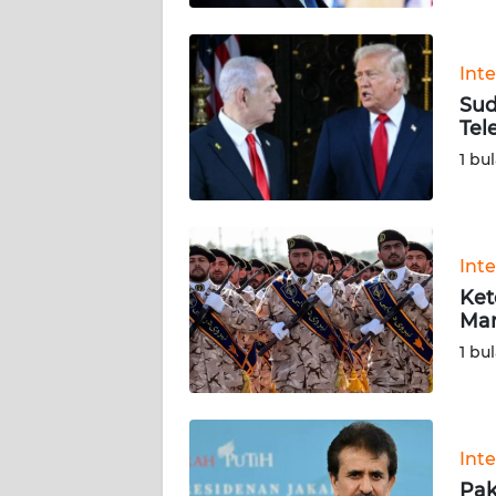
BABEL
WN
Int
SUMBAR
Sud
Tel
WN
1 bu
SUMSEL
WN
BENGKULU
Int
Ket
WN
Mar
LAMPUNG
1 bu
WN
JATENG
Int
WN
Pak