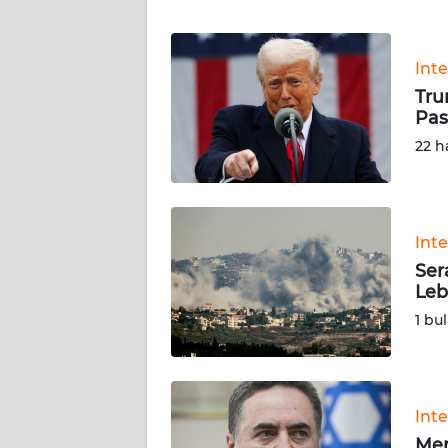
WN
Int
NTT
Tru
Pas
WN
KEPRI
22 h
WN
PAPUA
Int
Ser
WN
Leb
PAPUA
BARAT
1 bu
WN
RIAU
Int
WN
Men