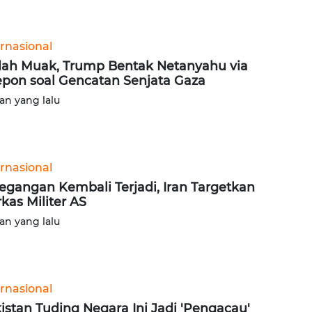
ernasional
ah Muak, Trump Bentak Netanyahu via
epon soal Gencatan Senjata Gaza
lan yang lalu
ernasional
egangan Kembali Terjadi, Iran Targetkan
kas Militer AS
lan yang lalu
ernasional
istan Tuding Negara Ini Jadi 'Pengacau'