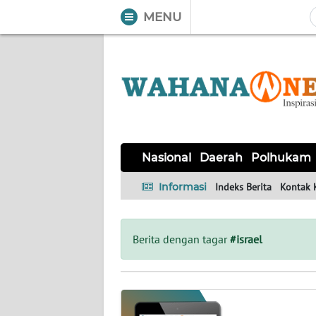
MENU
WAHANA
Tutup
TV
NASIONAL
DAERAH
POLHUKAM
KRIMINAL
EKUIN
SAINS-
KESEHATAN
INTERNASIONAL
Nasional
Daerah
Polhukam
TEKNO
Informasi
Indeks Berita
Kontak 
SERBA-
PENDIDIKAN
OLAHRAGA
OPINI
SERBI
Berita dengan tagar
#israel
EDITORIAL
Informasi