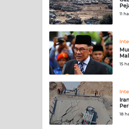
KARIR
Pej
11 ha
DISCLAIMER
Wahana
News
Int
Regional
Mun
Mal
WN
15 h
SUMUT
WN
JAKARTA
Int
Ira
WN
Per
JABAR
18 h
WN
BANTEN