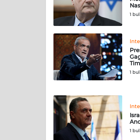
SERAMBI
Nas
1 bu
WN
JAMBI
Int
WN
Pre
SULTRA
Gag
Tim
WN
1 bu
NTB
WN
SULTENG
Int
WN
Isr
SULBAR
Anc
1 bu
WN