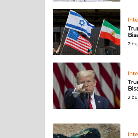
KALTARA
WN
Int
KALSEL
Tru
Bis
WN
2 bu
KALTIM
WN
SULSEL
Int
Tru
WN
Bis
GORONTALO
2 bu
WN
SULUT
WN
Int
MALUKU