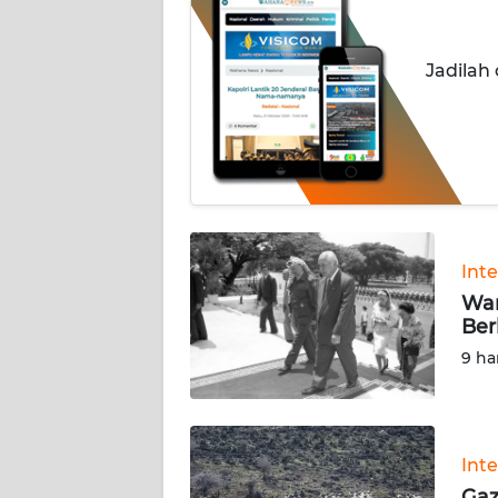
INDEKS
BERITA
Jadilah
KONTAK
KAMI
INFO
IKLAN
TENTANG
Int
KAMI
War
Ber
PEDOMAN
9 ha
MEDIA
SIBER
REDAKSI
Int
Gaz