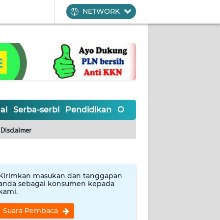
NETWORK
al
Serba-serbi
Pendidikan
Olahraga
Opini
Editoria
Disclaimer
Kirimkan masukan dan tanggapan
anda sebagai konsumen kepada
kami.
Suara Pembaca