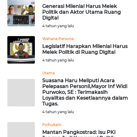
Informasi
Generasi Milenial Harus Melek
Politik dan Aktor Utama Ruang
INDEKS
Digital
BERITA
4 tahun yang lalu
KONTAK
Wahana Persona
KAMI
Legislatif Harapkan Milenial Harus
Melek Politik di Ruang Digital
4 tahun yang lalu
INFO
IKLAN
Utama
Suasana Haru Meliputi Acara
TENTANG
Pelepasan Personil,Mayor Inf Widi
KAMI
Purwoko, SE : Terimakasih
Loyalitas dan Kesetiaannya dalam
Tugas.
PEDOMAN
4 tahun yang lalu
MEDIA
SIBER
Polhukam
Mantan Pangkostrad: Isu PKI
REDAKSI