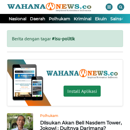
Nasional
Daerah
Polhukam
Kriminal
Ekuin
Sains-Te
WAHANA
Tutup
TV
Berita dengan tagar
#isu-politik
NASIONAL
DAERAH
POLHUKAM
Install Aplikasi
KRIMINAL
Polhukam
EKUIN
Diisukan Akan Beli Nasdem Tower,
Jokowi : Duitnya Darimana?