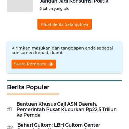
Jangan Jadi Konsumsi Politik
5 tahun yang lalu
KARIR
Muat Berita Selanjutnya
DISCLAIMER
Wahana
Kirimkan masukan dan tanggapan anda sebagai
News
konsumen kepada kami.
Regional
Suara Pembaca
WN
SUMUT
Berita Populer
WN
JAKARTA
Bantuan Khusus Gaji ASN Daerah,
#1
Pemerintah Pusat Kucurkan Rp22,5 Triliun
WN
ke Pemda
JABAR
Bahari Gultom: LBH Gultom Center
#2