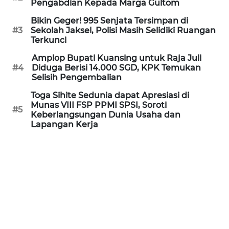
Pengabdian Kepada Marga Gultom
WN
BANTEN
Bikin Geger! 995 Senjata Tersimpan di
#3
Sekolah Jaksel, Polisi Masih Selidiki Ruangan
Terkunci
WN
NTT
Amplop Bupati Kuansing untuk Raja Juli
#4
Diduga Berisi 14.000 SGD, KPK Temukan
Selisih Pengembalian
WN
KEPRI
Toga Sihite Sedunia dapat Apresiasi di
Munas VIII FSP PPMI SPSI, Soroti
#5
Keberlangsungan Dunia Usaha dan
WN
Lapangan Kerja
PAPUA
WN
PAPUA
BARAT
WN
RIAU