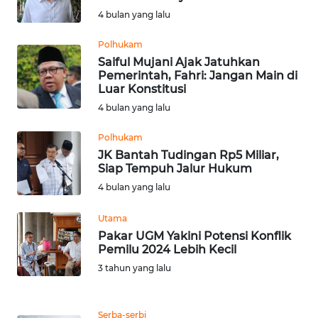
SAINS-TEKNO
4 bulan yang lalu
Polhukam
KESEHATAN
Saiful Mujani Ajak Jatuhkan
Pemerintah, Fahri: Jangan Main di
INTERNASIONAL
Luar Konstitusi
4 bulan yang lalu
SERBA-SERBI
Polhukam
JK Bantah Tudingan Rp5 Miliar,
PENDIDIKAN
Siap Tempuh Jalur Hukum
4 bulan yang lalu
OLAHRAGA
Utama
Pakar UGM Yakini Potensi Konflik
OPINI
Pemilu 2024 Lebih Kecil
3 tahun yang lalu
EDITORIAL
Serba-serbi