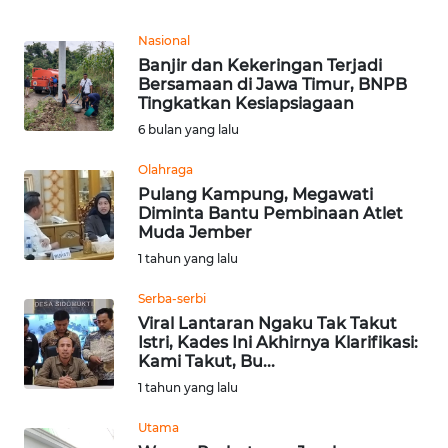
Informasi
Nasional
INDEKS
Banjir dan Kekeringan Terjadi
BERITA
Bersamaan di Jawa Timur, BNPB
Tingkatkan Kesiapsiagaan
KONTAK
6 bulan yang lalu
KAMI
Olahraga
Pulang Kampung, Megawati
INFO
Diminta Bantu Pembinaan Atlet
IKLAN
Muda Jember
1 tahun yang lalu
TENTANG
KAMI
Serba-serbi
Viral Lantaran Ngaku Tak Takut
Istri, Kades Ini Akhirnya Klarifikasi:
PEDOMAN
Kami Takut, Bu...
MEDIA
1 tahun yang lalu
SIBER
Utama
REDAKSI