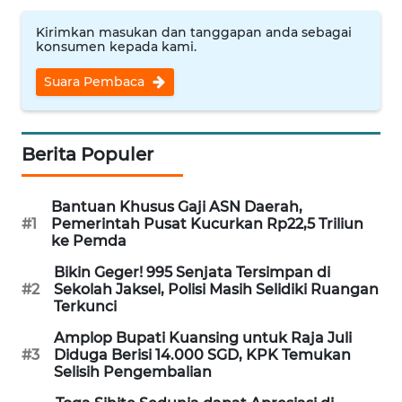
WN
Kirimkan masukan dan tanggapan anda sebagai
NUSANTARA
konsumen kepada kami.
Suara Pembaca
WN
JOGJA
Berita Populer
WN
JATIM
Bantuan Khusus Gaji ASN Daerah,
WN
#1
Pemerintah Pusat Kucurkan Rp22,5 Triliun
ke Pemda
BALI
Bikin Geger! 995 Senjata Tersimpan di
WN
#2
Sekolah Jaksel, Polisi Masih Selidiki Ruangan
Terkunci
KALBAR
Amplop Bupati Kuansing untuk Raja Juli
#3
Diduga Berisi 14.000 SGD, KPK Temukan
WN
Selisih Pengembalian
KALTENG