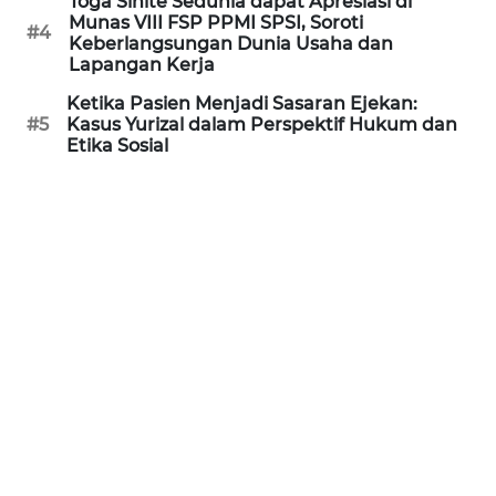
Toga Sihite Sedunia dapat Apresiasi di
Munas VIII FSP PPMI SPSI, Soroti
WN
#4
Keberlangsungan Dunia Usaha dan
KALTARA
Lapangan Kerja
Ketika Pasien Menjadi Sasaran Ejekan:
WN
#5
Kasus Yurizal dalam Perspektif Hukum dan
KALSEL
Etika Sosial
WN
KALTIM
WN
SULSEL
WN
GORONTALO
WN
SULUT