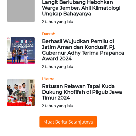
Langit Berlubang Hebohkan
Warga Jember, Ahli Klimatologi
WN
Ungkap Bahayanya
BABEL
2 tahun yang lalu
WN
Daerah
SUMBAR
Berhasil Wujudkan Pemilu di
Jatim Aman dan Kondusif, Pj.
Gubernur Adhy Terima Prapanca
WN
Award 2024
SUMSEL
2 tahun yang lalu
WN
Utama
BENGKULU
Ratusan Relawan Tapal Kuda
Dukung Khofifah di Pilgub Jawa
Timur 2024
WN
LAMPUNG
2 tahun yang lalu
WN
Muat Berita Selanjutnya
JATENG