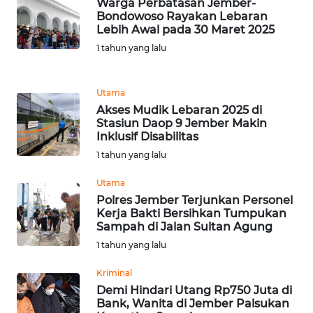
Warga Perbatasan Jember-
Bondowoso Rayakan Lebaran
Lebih Awal pada 30 Maret 2025
KARIR
1 tahun yang lalu
DISCLAIMER
Utama
Wahana
Akses Mudik Lebaran 2025 di
News
Stasiun Daop 9 Jember Makin
Regional
Inklusif Disabilitas
1 tahun yang lalu
WN
Utama
SUMUT
Polres Jember Terjunkan Personel
Kerja Bakti Bersihkan Tumpukan
WN
Sampah di Jalan Sultan Agung
JAKARTA
1 tahun yang lalu
WN
Kriminal
JABAR
Demi Hindari Utang Rp750 Juta di
Bank, Wanita di Jember Palsukan