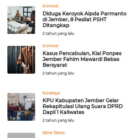
Kriminal
WN
Diduga Keroyok Aipda Parmanto
SERAMBI
di Jember, 8 Pesilat PSHT
Ditangkap
WN
2 tahun yang lalu
JAMBI
Kriminal
Kasus Pencabulan, Kiai Ponpes
WN
Jember Fahim Mawardi Bebas
SULTRA
Bersyarat
2 tahun yang lalu
WN
NTB
Surabaya
KPU Kabupaten Jember Gelar
WN
Rekapitulasi Ulang Suara DPRD
SULTENG
Dapil 1 Kaliwates
2 tahun yang lalu
WN
SULBAR
Sains-Tekno