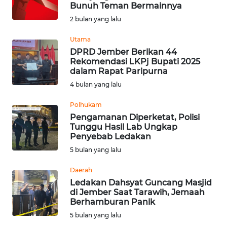
SAINS-TEKNO
Bunuh Teman Bermainnya
2 bulan yang lalu
KESEHATAN
Utama
DPRD Jember Berikan 44
Rekomendasi LKPj Bupati 2025
INTERNASIONAL
dalam Rapat Paripurna
4 bulan yang lalu
SERBA-SERBI
Polhukam
Pengamanan Diperketat, Polisi
PENDIDIKAN
Tunggu Hasil Lab Ungkap
Penyebab Ledakan
OLAHRAGA
5 bulan yang lalu
Daerah
OPINI
Ledakan Dahsyat Guncang Masjid
di Jember Saat Tarawih, Jemaah
Berhamburan Panik
EDITORIAL
5 bulan yang lalu