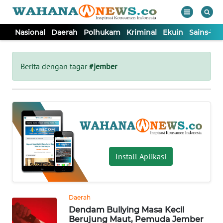
Nasional
Daerah
Polhukam
Kriminal
Ekuin
Sains-Te
WAHANA
Tutup
TV
Berita dengan tagar
#jember
NASIONAL
DAERAH
POLHUKAM
Install Aplikasi
KRIMINAL
Daerah
EKUIN
Dendam Bullying Masa Kecil
Berujung Maut, Pemuda Jember