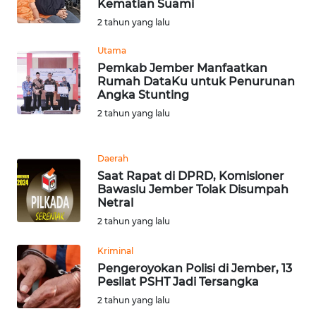
Kematian Suami
WN
2 tahun yang lalu
BANTEN
Utama
WN
Pemkab Jember Manfaatkan
NTT
Rumah DataKu untuk Penurunan
Angka Stunting
2 tahun yang lalu
WN
KEPRI
Daerah
WN
Saat Rapat di DPRD, Komisioner
PAPUA
Bawaslu Jember Tolak Disumpah
Netral
WN
2 tahun yang lalu
PAPUA
BARAT
Kriminal
Pengeroyokan Polisi di Jember, 13
Pesilat PSHT Jadi Tersangka
WN
2 tahun yang lalu
RIAU