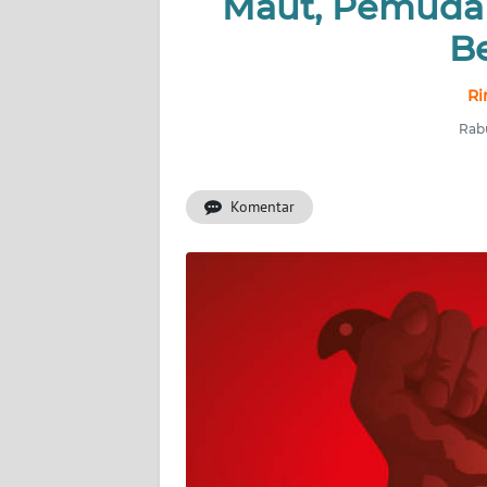
Maut, Pemuda
INDEKS
BERITA
B
KONTAK
Ri
KAMI
Rabu
INFO
IKLAN
Komentar
TENTANG
KAMI
PEDOMAN
MEDIA
SIBER
REDAKSI