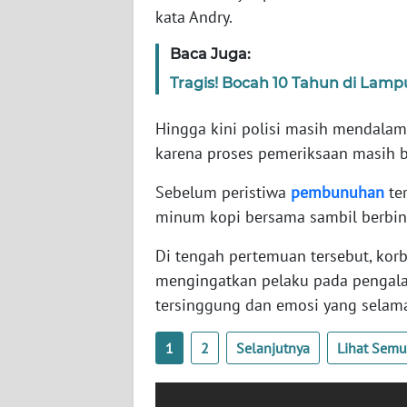
SERAMBI
kata Andry.
Baca Juga:
WN
JAMBI
Tragis! Bocah 10 Tahun di Lamp
Hingga kini polisi masih mendalam
WN
SULTRA
karena proses pemeriksaan masih 
Sebelum peristiwa
pembunuhan
ter
WN
minum kopi bersama sambil berbin
NTB
Di tengah pertemuan tersebut, ko
WN
mengingatkan pelaku pada pengal
SULTENG
tersinggung dan emosi yang selama
WN
1
2
Selanjutnya
Lihat Sem
SULBAR
WN