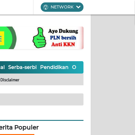
NETWORK
al
Serba-serbi
Pendidikan
Olahraga
Opini
Editoria
Disclaimer
erita Populer