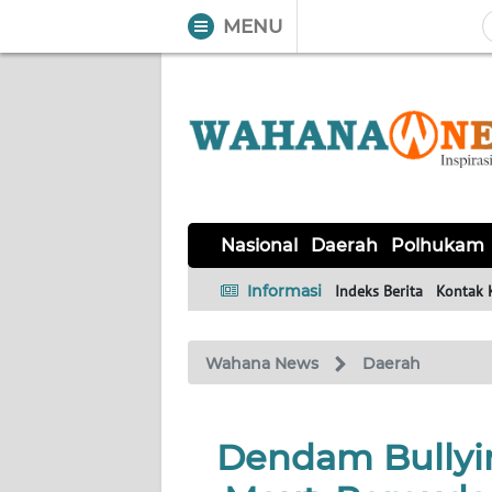
MENU
WAHANA
Tutup
TV
NASIONAL
DAERAH
POLHUKAM
KRIMINAL
EKUIN
SAINS-
KESEHATAN
INTERNASIONAL
Nasional
Daerah
Polhukam
TEKNO
Informasi
Indeks Berita
Kontak 
SERBA-
PENDIDIKAN
OLAHRAGA
OPINI
SERBI
Wahana News
Daerah
EDITORIAL
Dendam Bullyi
Informasi