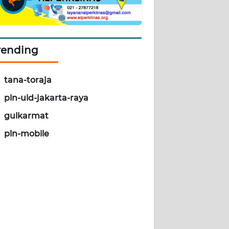
rending
tana-toraja
pln-uid-jakarta-raya
gulkarmat
pln-mobile