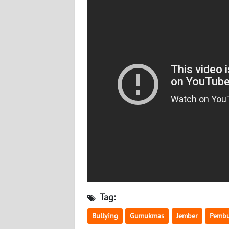
BABEL
WN
SUMBAR
WN
SUMSEL
WN
BENGKULU
WN
LAMPUNG
WN
JATENG
Tag:
Bullying
Gumukmas
Jember
Pemb
WN