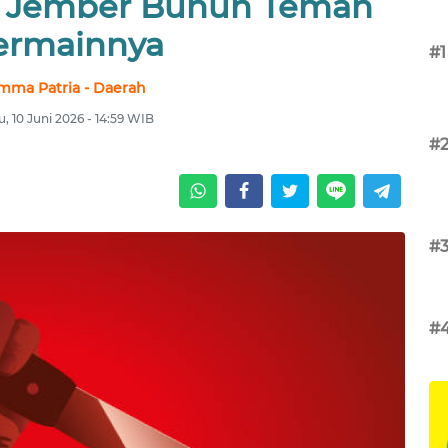
 Jember Bunuh Teman
ermainnya
#1
mma Patria - Daerah
, 10 Juni 2026 - 14:59 WIB
#
#
#