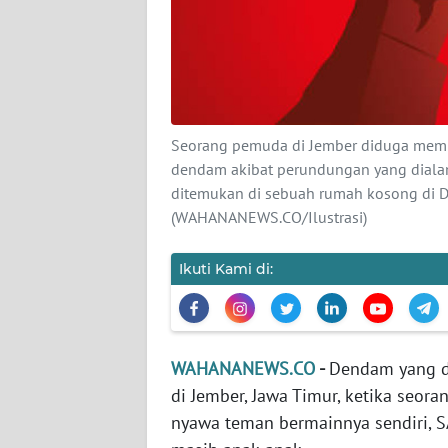
KARIR
DISCLAIMER
Wahana
News
Seorang pemuda di Jember diduga mem
Regional
dendam akibat perundungan yang dialami
ditemukan di sebuah rumah kosong di 
WN
(WAHANANEWS.CO/Ilustrasi)
SUMUT
Ikuti Kami di:
WN
JAKARTA
WN
WAHANANEWS.CO
-
Dendam yang d
JABAR
di Jember, Jawa Timur, ketika seor
nyawa teman bermainnya sendiri, S
WN
BANTEN