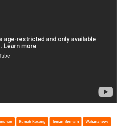
unuhan
Rumah Kosong
Teman Bermain
Wahananews