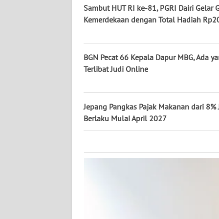
KALTARA
Sambut HUT RI ke-81, PGRI Dairi Gelar 
Kemerdekaan dengan Total Hadiah Rp20
WN
KALSEL
BGN Pecat 66 Kepala Dapur MBG, Ada y
WN
Terlibat Judi Online
KALTIM
WN
Jepang Pangkas Pajak Makanan dari 8% 
SULSEL
Berlaku Mulai April 2027
WN
GORONTALO
WN
SULUT
WN
MALUKU