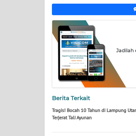
NUSANTARA
WN
JOGJA
WN
JATIM
Jadilah
WN
BALI
WN
KALBAR
Berita Terkait
WN
Tragis! Bocah 10 Tahun di Lampung Uta
KALTENG
Terjerat Tali Ayunan
WN