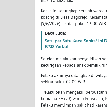
masih anak-anak.
Kasus ini terungkap setelah warga
WN
kosong di Desa Bagorejo, Kecamat
NTT
(9/6/2026) sekitar pukul 16.00 WI
WN
Baca Juga:
KEPRI
Satu per Satu Kena Sanksi! Ini
BPJS Yurizal
WN
PAPUA
Setelah melakukan penyelidikan se
kecurigaan kepada anak pemilik ru
WN
PAPUA
Pelaku akhirnya ditangkap di wil
BARAT
sekitar pukul 02.00 WIB.
WN
"Pelaku telah mengakui perbuatanny
RIAU
bernama SA (23) warga Purwoasri,
Pelaku menyimpan sakit hati karena 
WN