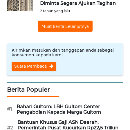
SAINS-TEKNO
Diminta Segera Ajukan Tagihan
2 tahun yang lalu
KESEHATAN
Muat Berita Selanjutnya
INTERNASIONAL
Kirimkan masukan dan tanggapan anda sebagai
SERBA-SERBI
konsumen kepada kami.
Suara Pembaca
PENDIDIKAN
OLAHRAGA
Berita Populer
OPINI
Bahari Gultom: LBH Gultom Center
#1
Pengabdian Kepada Marga Gultom
EDITORIAL
Bantuan Khusus Gaji ASN Daerah,
#2
Pemerintah Pusat Kucurkan Rp22,5 Triliun