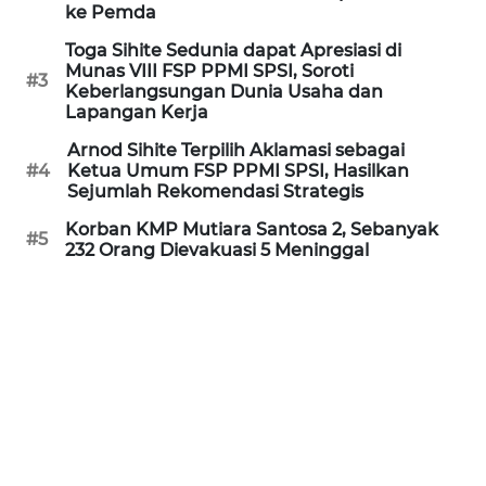
Informasi
ke Pemda
Toga Sihite Sedunia dapat Apresiasi di
INDEKS
Munas VIII FSP PPMI SPSI, Soroti
BERITA
#3
Keberlangsungan Dunia Usaha dan
Lapangan Kerja
KONTAK
Arnod Sihite Terpilih Aklamasi sebagai
KAMI
#4
Ketua Umum FSP PPMI SPSI, Hasilkan
Sejumlah Rekomendasi Strategis
INFO
Korban KMP Mutiara Santosa 2, Sebanyak
IKLAN
#5
232 Orang Dievakuasi 5 Meninggal
TENTANG
KAMI
PEDOMAN
MEDIA
SIBER
REDAKSI