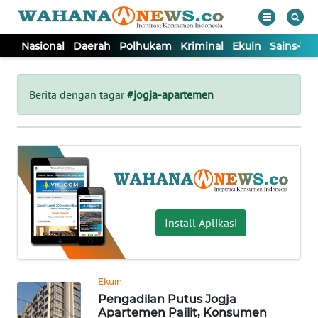
Nasional
Daerah
Polhukam
Kriminal
Ekuin
Sains-Te
WAHANA
Tutup
TV
Berita dengan tagar
#jogja-apartemen
NASIONAL
DAERAH
POLHUKAM
Install Aplikasi
KRIMINAL
Ekuin
EKUIN
Pengadilan Putus Jogja
Apartemen Pailit, Konsumen