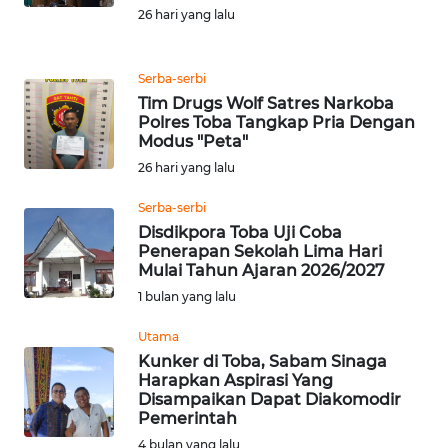
Informasi
26 hari yang lalu
INDEKS
BERITA
Serba-serbi
Tim Drugs Wolf Satres Narkoba
Polres Toba Tangkap Pria Dengan
KONTAK
Modus "Peta"
KAMI
26 hari yang lalu
INFO
Serba-serbi
IKLAN
Disdikpora Toba Uji Coba
Penerapan Sekolah Lima Hari
Mulai Tahun Ajaran 2026/2027
TENTANG
KAMI
1 bulan yang lalu
Utama
PEDOMAN
Kunker di Toba, Sabam Sinaga
MEDIA
Harapkan Aspirasi Yang
SIBER
Disampaikan Dapat Diakomodir
Pemerintah
REDAKSI
4 bulan yang lalu