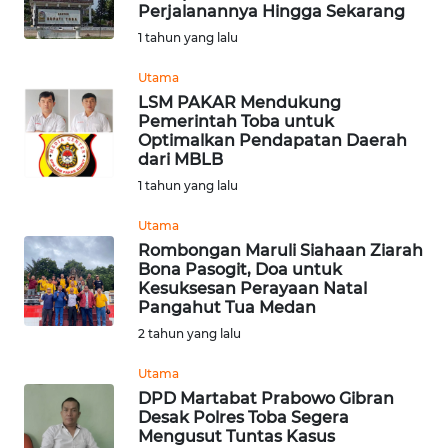
Perjalanannya Hingga Sekarang
WN
1 tahun yang lalu
BABEL
Utama
LSM PAKAR Mendukung
WN
Pemerintah Toba untuk
SUMBAR
Optimalkan Pendapatan Daerah
dari MBLB
WN
1 tahun yang lalu
SUMSEL
Utama
Rombongan Maruli Siahaan Ziarah
WN
Bona Pasogit, Doa untuk
BENGKULU
Kesuksesan Perayaan Natal
Pangahut Tua Medan
WN
2 tahun yang lalu
LAMPUNG
Utama
DPD Martabat Prabowo Gibran
WN
Desak Polres Toba Segera
JATENG
Mengusut Tuntas Kasus