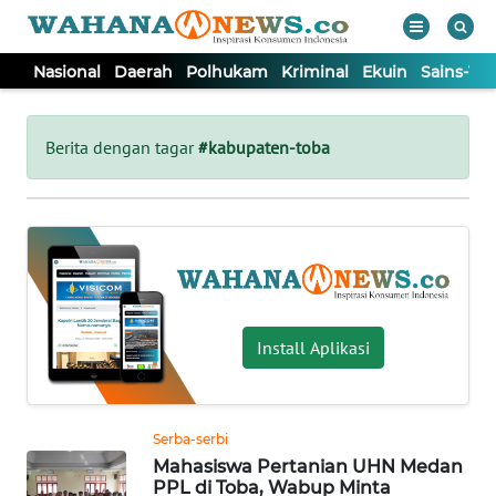
Nasional
Daerah
Polhukam
Kriminal
Ekuin
Sains-Te
WAHANA
Tutup
TV
Berita dengan tagar
#kabupaten-toba
NASIONAL
DAERAH
POLHUKAM
Install Aplikasi
KRIMINAL
Serba-serbi
EKUIN
Mahasiswa Pertanian UHN Medan
PPL di Toba, Wabup Minta