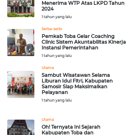
Menerima WTP Atas LKPD Tahun
2024
WN
SERAMBI
1 tahun yang lalu
Serba-serbi
WN
Pemkab Toba Gelar Coaching
JAMBI
Clinic Sistem Akuntabilitas Kinerja
Instansi Pemerintahan
WN
1 tahun yang lalu
SULTRA
Utama
Sambut Wisatawan Selama
WN
Liburan Idul Fitri, Kabupaten
NTB
Samosir Siap Maksimalkan
Pelayanan
WN
1 tahun yang lalu
SULTENG
Utama
WN
Oh! Ternyata Ini Sejarah
SULBAR
Kabupaten Toba dan