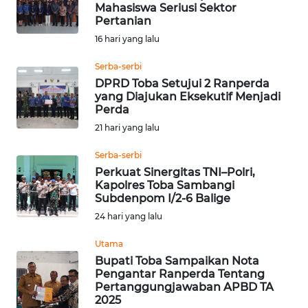
SAINS-TEKNO
Mahasiswa Seriusi Sektor
Pertanian
16 hari yang lalu
KESEHATAN
Serba-serbi
DPRD Toba Setujui 2 Ranperda
INTERNASIONAL
yang Diajukan Eksekutif Menjadi
Perda
SERBA-SERBI
21 hari yang lalu
Serba-serbi
PENDIDIKAN
Perkuat Sinergitas TNI–Polri,
Kapolres Toba Sambangi
Subdenpom I/2-6 Balige
OLAHRAGA
24 hari yang lalu
OPINI
Utama
Bupati Toba Sampaikan Nota
Pengantar Ranperda Tentang
EDITORIAL
Pertanggungjawaban APBD TA
2025