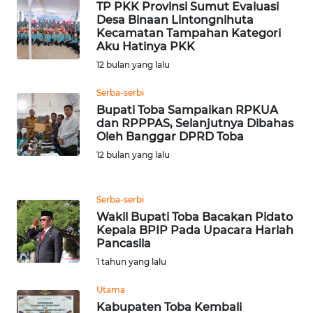
TP PKK Provinsi Sumut Evaluasi
WN
Desa Binaan Lintongnihuta
BANTEN
Kecamatan Tampahan Kategori
Aku Hatinya PKK
WN
12 bulan yang lalu
NTT
Serba-serbi
Bupati Toba Sampaikan RPKUA
WN
dan RPPPAS, Selanjutnya Dibahas
KEPRI
Oleh Banggar DPRD Toba
12 bulan yang lalu
WN
PAPUA
Serba-serbi
Wakil Bupati Toba Bacakan Pidato
WN
Kepala BPIP Pada Upacara Harlah
PAPUA
Pancasila
BARAT
1 tahun yang lalu
WN
Utama
RIAU
Kabupaten Toba Kembali