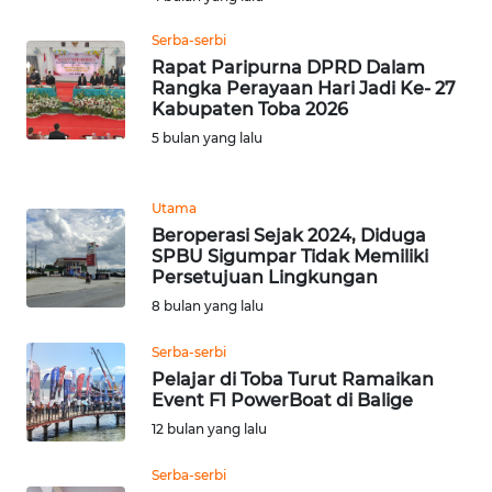
Serba-serbi
KARIR
Rapat Paripurna DPRD Dalam
Rangka Perayaan Hari Jadi Ke- 27
Kabupaten Toba 2026
DISCLAIMER
5 bulan yang lalu
Wahana
News
Regional
Utama
Beroperasi Sejak 2024, Diduga
SPBU Sigumpar Tidak Memiliki
WN
Persetujuan Lingkungan
SUMUT
8 bulan yang lalu
WN
Serba-serbi
JAKARTA
Pelajar di Toba Turut Ramaikan
Event F1 PowerBoat di Balige
WN
12 bulan yang lalu
JABAR
Serba-serbi