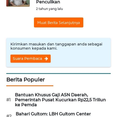
Penculikan
WN
2 tahun yang lalu
NUSANTARA
Muat Berita Selanjutnya
WN
JOGJA
Kirimkan masukan dan tanggapan anda sebagai
WN
konsumen kepada kami.
JATIM
Suara Pembaca
WN
BALI
Berita Populer
WN
KALBAR
Bantuan Khusus Gaji ASN Daerah,
#1
Pemerintah Pusat Kucurkan Rp22,5 Triliun
WN
ke Pemda
KALTENG
Bahari Gultom: LBH Gultom Center
#2