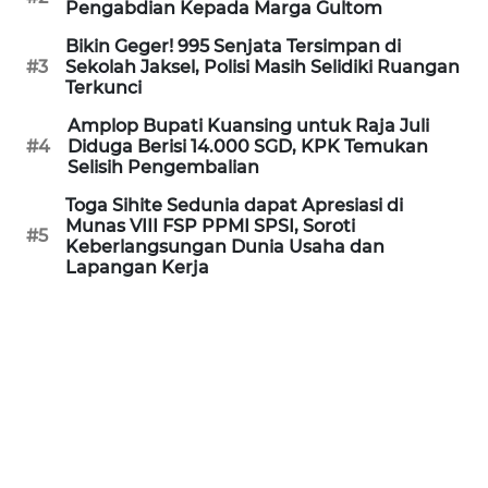
Pengabdian Kepada Marga Gultom
WN
Bikin Geger! 995 Senjata Tersimpan di
KALTARA
#3
Sekolah Jaksel, Polisi Masih Selidiki Ruangan
Terkunci
WN
Amplop Bupati Kuansing untuk Raja Juli
KALSEL
#4
Diduga Berisi 14.000 SGD, KPK Temukan
Selisih Pengembalian
WN
Toga Sihite Sedunia dapat Apresiasi di
KALTIM
Munas VIII FSP PPMI SPSI, Soroti
#5
Keberlangsungan Dunia Usaha dan
WN
Lapangan Kerja
SULSEL
WN
GORONTALO
WN
SULUT