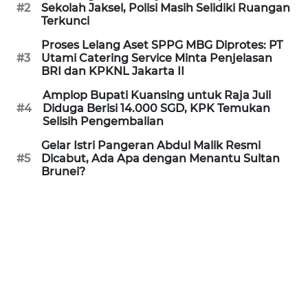
Informasi
#2
Sekolah Jaksel, Polisi Masih Selidiki Ruangan
Terkunci
INDEKS
Proses Lelang Aset SPPG MBG Diprotes: PT
BERITA
#3
Utami Catering Service Minta Penjelasan
BRI dan KPKNL Jakarta II
KONTAK
Amplop Bupati Kuansing untuk Raja Juli
KAMI
#4
Diduga Berisi 14.000 SGD, KPK Temukan
Selisih Pengembalian
INFO
Gelar Istri Pangeran Abdul Malik Resmi
IKLAN
#5
Dicabut, Ada Apa dengan Menantu Sultan
Brunei?
TENTANG
KAMI
PEDOMAN
MEDIA
SIBER
REDAKSI