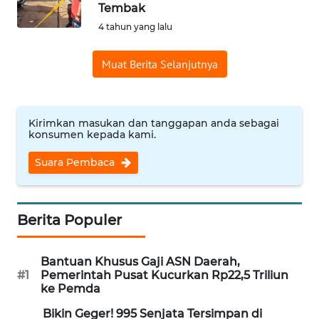
SAINS-TEKNO
Tembak
4 tahun yang lalu
KESEHATAN
Muat Berita Selanjutnya
INTERNASIONAL
Kirimkan masukan dan tanggapan anda sebagai
SERBA-SERBI
konsumen kepada kami.
Suara Pembaca
PENDIDIKAN
OLAHRAGA
Berita Populer
OPINI
Bantuan Khusus Gaji ASN Daerah,
#1
Pemerintah Pusat Kucurkan Rp22,5 Triliun
EDITORIAL
ke Pemda
Bikin Geger! 995 Senjata Tersimpan di