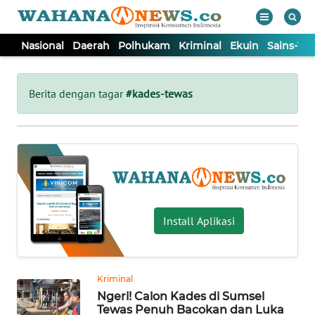
Nasional
Daerah
Polhukam
Kriminal
Ekuin
Sains-Te
WAHANA
Tutup
TV
Berita dengan tagar
#kades-tewas
NASIONAL
DAERAH
POLHUKAM
Install Aplikasi
KRIMINAL
Kriminal
EKUIN
Ngeri! Calon Kades di Sumsel
Tewas Penuh Bacokan dan Luka