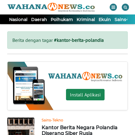
Nasional
Daerah
Polhukam
Kriminal
Ekuin
Sains-Te
WAHANA
Tutup
TV
Berita dengan tagar
#kantor-berita-polandia
NASIONAL
DAERAH
POLHUKAM
Install Aplikasi
KRIMINAL
Sains-Tekno
EKUIN
Kantor Berita Negara Polandia
Diserang Siber Rusia