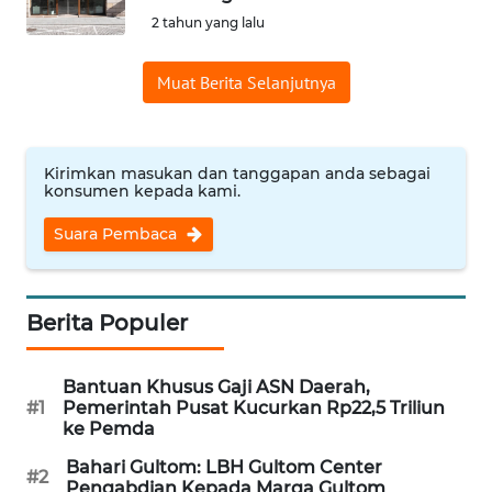
SAINS-TEKNO
2 tahun yang lalu
KESEHATAN
Muat Berita Selanjutnya
INTERNASIONAL
Kirimkan masukan dan tanggapan anda sebagai
konsumen kepada kami.
SERBA-SERBI
Suara Pembaca
PENDIDIKAN
OLAHRAGA
Berita Populer
OPINI
Bantuan Khusus Gaji ASN Daerah,
#1
Pemerintah Pusat Kucurkan Rp22,5 Triliun
ke Pemda
EDITORIAL
Bahari Gultom: LBH Gultom Center
#2
Pengabdian Kepada Marga Gultom