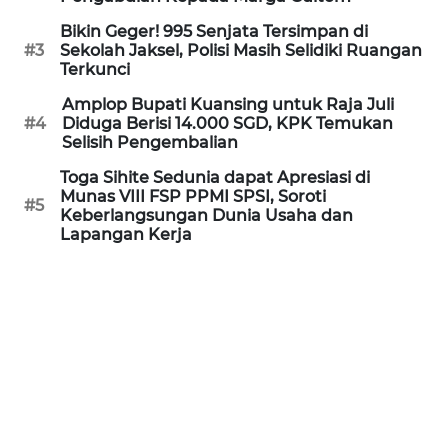
Informasi
Bikin Geger! 995 Senjata Tersimpan di
#3
Sekolah Jaksel, Polisi Masih Selidiki Ruangan
INDEKS
Terkunci
BERITA
Amplop Bupati Kuansing untuk Raja Juli
#4
Diduga Berisi 14.000 SGD, KPK Temukan
KONTAK
Selisih Pengembalian
KAMI
Toga Sihite Sedunia dapat Apresiasi di
Munas VIII FSP PPMI SPSI, Soroti
INFO
#5
Keberlangsungan Dunia Usaha dan
IKLAN
Lapangan Kerja
TENTANG
KAMI
PEDOMAN
MEDIA
SIBER
REDAKSI