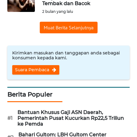
SAINS-TEKNO
Tembak dan Bacok
2 bulan yang lalu
KESEHATAN
Muat Berita Selanjutnya
INTERNASIONAL
Kirimkan masukan dan tanggapan anda sebagai
SERBA-SERBI
konsumen kepada kami.
Suara Pembaca
PENDIDIKAN
OLAHRAGA
Berita Populer
OPINI
Bantuan Khusus Gaji ASN Daerah,
#1
Pemerintah Pusat Kucurkan Rp22,5 Triliun
EDITORIAL
ke Pemda
Bahari Gultom: LBH Gultom Center