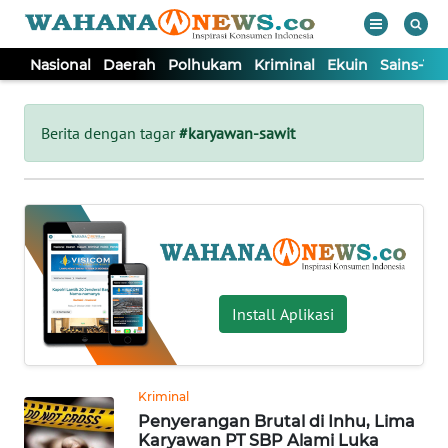
Nasional
Daerah
Polhukam
Kriminal
Ekuin
Sains-Te
WAHANA
Tutup
TV
Berita dengan tagar
#karyawan-sawit
NASIONAL
DAERAH
POLHUKAM
Install Aplikasi
KRIMINAL
Kriminal
EKUIN
Penyerangan Brutal di Inhu, Lima
Karyawan PT SBP Alami Luka