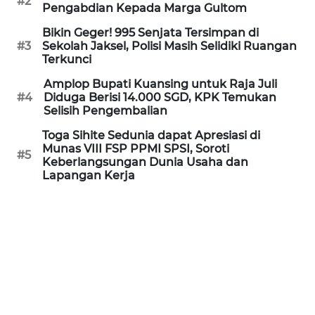
#2
Informasi
Pengabdian Kepada Marga Gultom
Bikin Geger! 995 Senjata Tersimpan di
INDEKS
#3
Sekolah Jaksel, Polisi Masih Selidiki Ruangan
BERITA
Terkunci
Amplop Bupati Kuansing untuk Raja Juli
KONTAK
#4
Diduga Berisi 14.000 SGD, KPK Temukan
KAMI
Selisih Pengembalian
Toga Sihite Sedunia dapat Apresiasi di
INFO
Munas VIII FSP PPMI SPSI, Soroti
IKLAN
#5
Keberlangsungan Dunia Usaha dan
Lapangan Kerja
TENTANG
KAMI
PEDOMAN
MEDIA
SIBER
REDAKSI