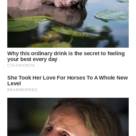
WN
MALUKU
WN
MALUT
WN
DAIRI
WN
DANAU
TOBA
WN
NIAS
WN
LANGKAT