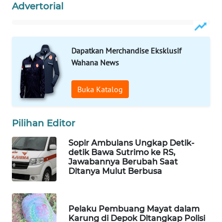
Advertorial
WAHANA
LISTRIK
Dapatkan Merchandise Eksklusif
WAHANA
TRAVEL
Wahana News
WAHANA
Buka Katalog
TV
Pilihan Editor
WAHANANEWS
ID
Sopir Ambulans Ungkap Detik-
detik Bawa Sutrimo ke RS,
WAHANANEWS
Jawabannya Berubah Saat
Ditanya Mulut Berbusa
CO ID
WAHANANEWS
NET
Pelaku Pembuang Mayat dalam
Karung di Depok Ditangkap Polisi