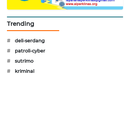
PORTAL
KONSUMEN
Trending
FORWAMKI
#
deli-serdang
ALPERKLINAS
#
patroli-cyber
FORJASIDA
#
sutrimo
#
kriminal
TAMBANG
NEWS
SITUNGIR
NEWS
SIDIKALANG
NEWS