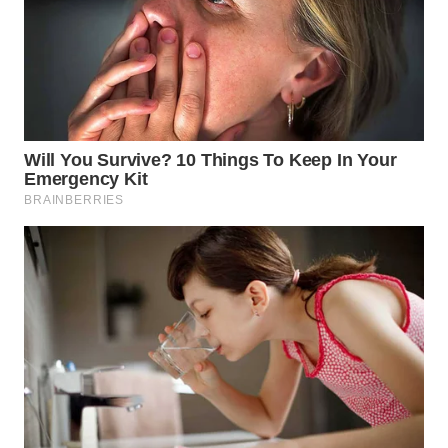
WN
TAPANULI
SELATAN
WN
TANJUNG
LESUNG
WN
KARO
WN
SIMALUNGUN
WN
LABUHANBATU
WN