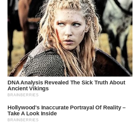
Wahana
Media
Group
WAHANA
NEWS
WAHANA
TANI
WAHANA
ADVOKAT
WAHANA
INFRASTRUKTUR
WAHANA
KONSUMEN