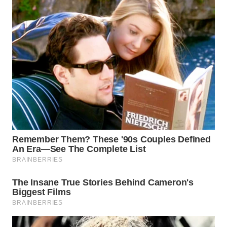
WN
NATUNA
WN
BINTAN
WN
MANDALIKA
WN
LIKUPANG
WN
LABUANBAJO
WN
BORNEO