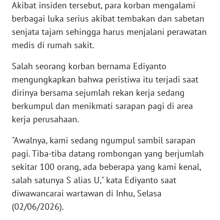
Akibat insiden tersebut, para korban mengalami
berbagai luka serius akibat tembakan dan sabetan
KARIR
senjata tajam sehingga harus menjalani perawatan
medis di rumah sakit.
DISCLAIMER
Salah seorang korban bernama Ediyanto
Wahana
mengungkapkan bahwa peristiwa itu terjadi saat
News
dirinya bersama sejumlah rekan kerja sedang
Regional
berkumpul dan menikmati sarapan pagi di area
kerja perusahaan.
WN
SUMUT
"Awalnya, kami sedang ngumpul sambil sarapan
pagi. Tiba-tiba datang rombongan yang berjumlah
WN
sekitar 100 orang, ada beberapa yang kami kenal,
JAKARTA
salah satunya S alias U," kata Ediyanto saat
WN
diwawancarai wartawan di Inhu, Selasa
JABAR
(02/06/2026).