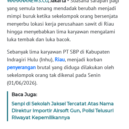
WAHANANEWS.CO
, Jakarta -
Suasana sarapan pagi
Informasi
yang semula tenang mendadak berubah menjadi
INDEKS
mimpi buruk ketika sekelompok orang bersenjata
BERITA
menyerbu lokasi kerja perusahaan sawit di Riau
hingga menyebabkan lima karyawan mengalami
KONTAK
luka tembak dan luka bacok.
KAMI
Sebanyak lima karyawan PT SBP di Kabupaten
INFO
Indragiri Hulu (Inhu),
Riau
, menjadi korban
IKLAN
penyerangan
brutal yang diduga dilakukan oleh
sekelompok orang tak dikenal pada Senin
TENTANG
(01/06/2026).
KAMI
Baca Juga:
PEDOMAN
Senpi di Sekolah Jaksel Tercatat Atas Nama
MEDIA
Direktur Importir Airsoft Gun, Polisi Telusuri
SIBER
Riwayat Kepemilikannya
REDAKSI