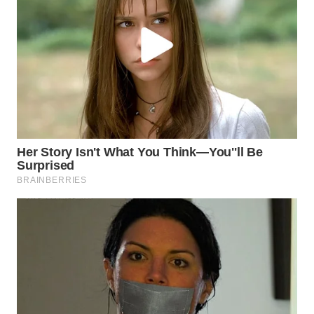
WN
SUMEDANG
WN
CIANJUR
WN
KEPULAUAN
SERIBU
WN
TANGERANG
WN
BINJAI
WN
CIREBON