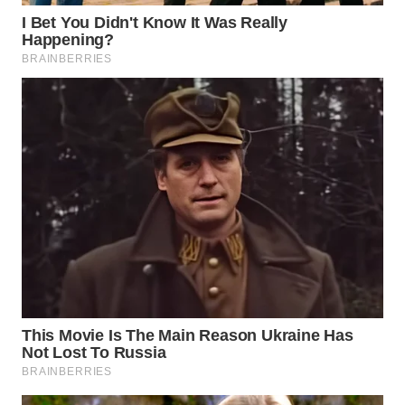
WN
PRIANGAN
TIMUR
WN
SEMARANG
WN
SOLO
WN
BOROBUDUR
WN
MADURA
WN
SURABAYA