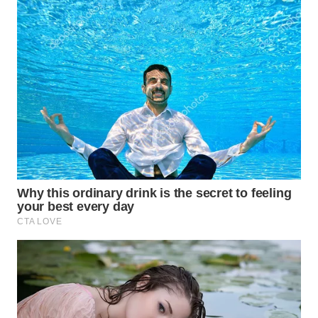
WN
KALTARA
WN
KALSEL
WN
KALTIM
WN
SULSEL
WN
GORONTALO
WN
SULUT