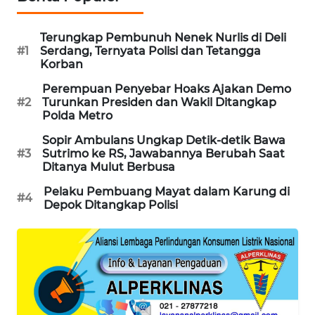
MAWAKA
Terungkap Pembunuh Nenek Nurlis di Deli
ID
#1
Serdang, Ternyata Polisi dan Tetangga
Korban
MARTABAT
Perempuan Penyebar Hoaks Ajakan Demo
NET
#2
Turunkan Presiden dan Wakil Ditangkap
Polda Metro
PLN
Sopir Ambulans Ungkap Detik-detik Bawa
WATCH
#3
Sutrimo ke RS, Jawabannya Berubah Saat
Ditanya Mulut Berbusa
MKLI
Pelaku Pembuang Mayat dalam Karung di
#4
Depok Ditangkap Polisi
LPKKI
LKKI
KOPEKLIN