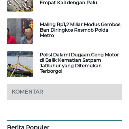
Empat Kali dengan Palu
WAHANA
DESA
WISATA
Maling Rp1,2 Miliar Modus Gembos
Ban Diringkos Resmob Polda
LAPAK
Metro
WAHANA
Wahana
Polisi Dalami Dugaan Geng Motor
Network
di Balik Kematian Satpam
Jatiluhur yang Ditemukan
Terborgol
KONSUMEN
LISTRIK
KOMENTAR
MASYARAKAT
KELISTRIKAN
WALINKI
ID
Berita Populer