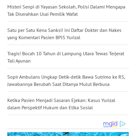
Misteri Senpi di Yayasan Sekolah, Polisi Dalami Mengapa
WN
Tak Diserahkan Usai Pemilik Wafat
NUSANTARA
Satu per Satu Kena Sanksi! Ini Daftar Dokter dan Nakes
WN
JOGJA
yang Komentari Pasien BPJS Yurizal
WN
Tragis! Bocah 10 Tahun di Lampung Utara Tewas Terjerat
JATIM
Tali Ayunan
WN
Sopir Ambulans Ungkap Detik-detik Bawa Sutrimo ke RS,
BALI
Jawabannya Berubah Saat Ditanya Mulut Berbusa
WN
Ketika Pasien Menjadi Sasaran Ejekan: Kasus Yurizal
KALBAR
dalam Perspektif Hukum dan Etika Sosial
WN
KALTENG