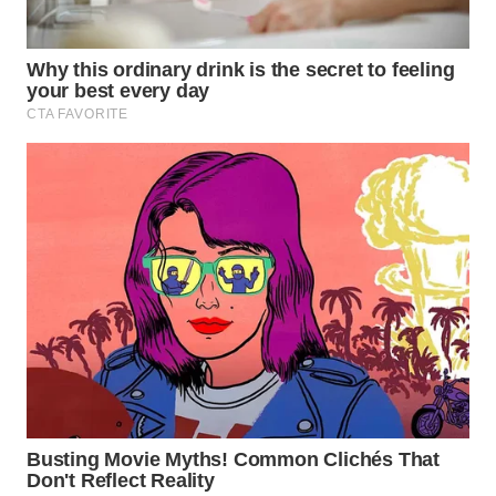
TAPANULI
TENGAH
WN DELI
SERDANG
WN
TEBING
TINGGI
WN
PAKPAK
WN
KARAWANG
WN
BEKASI