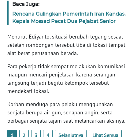
Baca Juga:
WN
BANTEN
Rencana Gulingkan Pemerintah Iran Kandas,
Kepala Mossad Pecat Dua Pejabat Senior
WN
NTT
Menurut Ediyanto, situasi berubah tegang sesaat
setelah rombongan tersebut tiba di lokasi tempat
WN
alat berat perusahaan berada.
KEPRI
Para pekerja tidak sempat melakukan komunikasi
WN
maupun mencari penjelasan karena serangan
PAPUA
langsung terjadi begitu kelompok tersebut
mendekati lokasi.
WN
PAPUA
Korban menduga para pelaku menggunakan
BARAT
senjata berupa air gun, senapan angin, serta
berbagai senjata tajam saat melancarkan aksinya.
WN
RIAU
1
2
3
4
Selanjutnya
Lihat Semua