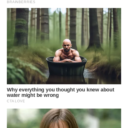
WN
BOGOR
WN
DEPOK
WN
TAPANULI
UTARA
WN
SAMOSIR
WN
PADANG
LAWAS