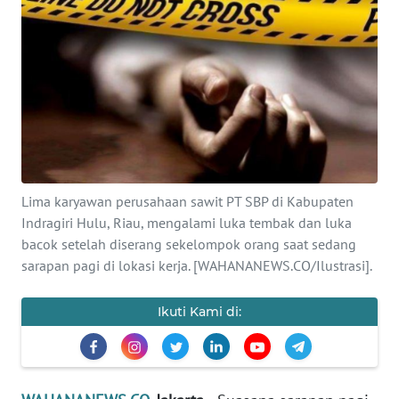
SAINS-TEKNO
KESEHATAN
INTERNASIONAL
SERBA-SERBI
Lima karyawan perusahaan sawit PT SBP di Kabupaten
PENDIDIKAN
Indragiri Hulu, Riau, mengalami luka tembak dan luka
bacok setelah diserang sekelompok orang saat sedang
OLAHRAGA
sarapan pagi di lokasi kerja. [WAHANANEWS.CO/Ilustrasi].
OPINI
Ikuti Kami di:
EDITORIAL