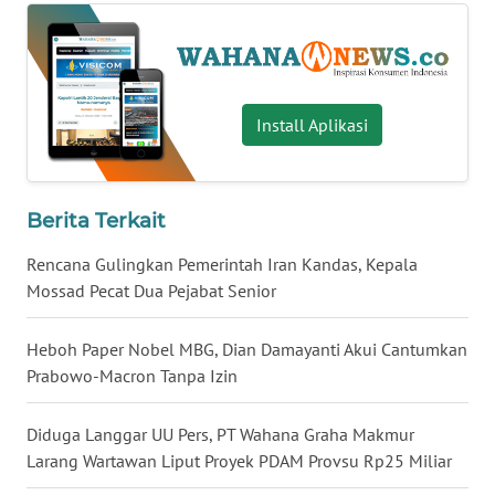
WN
BABEL
WN
Install Aplikasi
SUMBAR
WN
Berita Terkait
SUMSEL
Rencana Gulingkan Pemerintah Iran Kandas, Kepala
WN
Mossad Pecat Dua Pejabat Senior
BENGKULU
Heboh Paper Nobel MBG, Dian Damayanti Akui Cantumkan
WN
Prabowo-Macron Tanpa Izin
LAMPUNG
Diduga Langgar UU Pers, PT Wahana Graha Makmur
WN
Larang Wartawan Liput Proyek PDAM Provsu Rp25 Miliar
JATENG