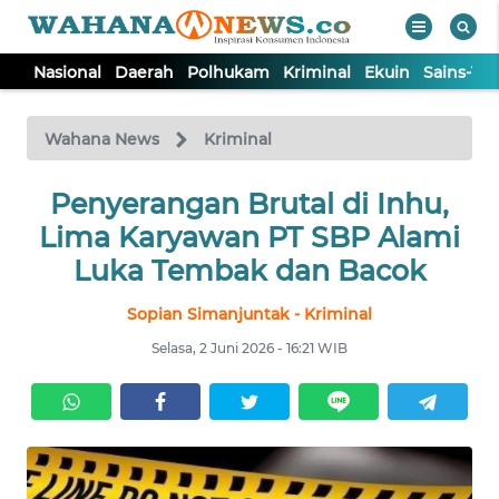
Nasional
Daerah
Polhukam
Kriminal
Ekuin
Sains-Te
WAHANA
Tutup
TV
Wahana News
Kriminal
NASIONAL
Penyerangan Brutal di Inhu,
Lima Karyawan PT SBP Alami
DAERAH
Luka Tembak dan Bacok
Sopian Simanjuntak - Kriminal
POLHUKAM
Selasa, 2 Juni 2026 - 16:21 WIB
KRIMINAL
EKUIN