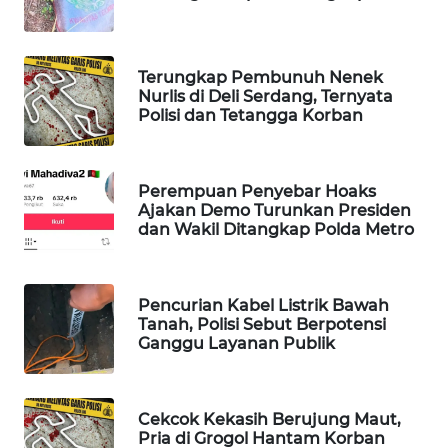
WAHANA
SPORT
Terungkap Pembunuh Nenek
Nurlis di Deli Serdang, Ternyata
WAHANA
Polisi dan Tetangga Korban
UMKM
WAHANA
Perempuan Penyebar Hoaks
SELEB
Ajakan Demo Turunkan Presiden
dan Wakil Ditangkap Polda Metro
WAHANA
PERSONA
Pencurian Kabel Listrik Bawah
WAHANA
Tanah, Polisi Sebut Berpotensi
OTOMOTIF
Ganggu Layanan Publik
WAHANA
HEALTH
Cekcok Kekasih Berujung Maut,
Pria di Grogol Hantam Korban