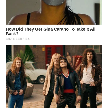
WN
INDRAMAYU
WN
KUNINGAN
WN
MAJALENGKA
WN
SUBANG
WN
SUKABUMI
WN
PURWAKARTA