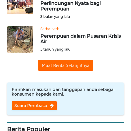
SAINS-TEKNO
Perlindungan Nyata bagi
Perempuan
3 bulan yang lalu
KESEHATAN
Serba-serbi
INTERNASIONAL
Perempuan dalam Pusaran Krisis
Air
5 tahun yang lalu
SERBA-SERBI
Muat Berita Selanjutnya
PENDIDIKAN
OLAHRAGA
Kirimkan masukan dan tanggapan anda sebagai
konsumen kepada kami.
OPINI
Suara Pembaca
EDITORIAL
Berita Populer