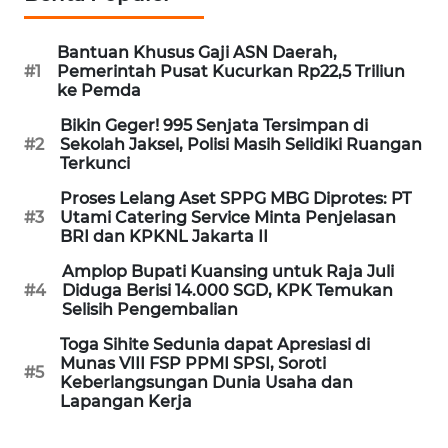
Informasi
INDEKS
Bantuan Khusus Gaji ASN Daerah,
#1
Pemerintah Pusat Kucurkan Rp22,5 Triliun
BERITA
ke Pemda
Bikin Geger! 995 Senjata Tersimpan di
KONTAK
#2
Sekolah Jaksel, Polisi Masih Selidiki Ruangan
KAMI
Terkunci
Proses Lelang Aset SPPG MBG Diprotes: PT
INFO
#3
Utami Catering Service Minta Penjelasan
IKLAN
BRI dan KPKNL Jakarta II
Amplop Bupati Kuansing untuk Raja Juli
TENTANG
#4
Diduga Berisi 14.000 SGD, KPK Temukan
KAMI
Selisih Pengembalian
Toga Sihite Sedunia dapat Apresiasi di
PEDOMAN
Munas VIII FSP PPMI SPSI, Soroti
MEDIA
#5
Keberlangsungan Dunia Usaha dan
SIBER
Lapangan Kerja
REDAKSI