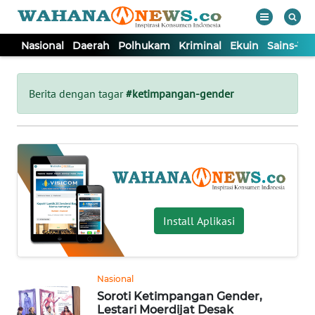
Nasional
Daerah
Polhukam
Kriminal
Ekuin
Sains-Te
WAHANA
Tutup
TV
Berita dengan tagar
#ketimpangan-gender
NASIONAL
DAERAH
POLHUKAM
Install Aplikasi
KRIMINAL
Nasional
EKUIN
Soroti Ketimpangan Gender,
Lestari Moerdijat Desak