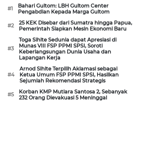
Informasi
Bahari Gultom: LBH Gultom Center
#1
Pengabdian Kepada Marga Gultom
INDEKS
25 KEK Disebar dari Sumatra hingga Papua,
BERITA
#2
Pemerintah Siapkan Mesin Ekonomi Baru
KONTAK
Toga Sihite Sedunia dapat Apresiasi di
Munas VIII FSP PPMI SPSI, Soroti
KAMI
#3
Keberlangsungan Dunia Usaha dan
Lapangan Kerja
INFO
Arnod Sihite Terpilih Aklamasi sebagai
IKLAN
#4
Ketua Umum FSP PPMI SPSI, Hasilkan
Sejumlah Rekomendasi Strategis
TENTANG
Korban KMP Mutiara Santosa 2, Sebanyak
KAMI
#5
232 Orang Dievakuasi 5 Meninggal
PEDOMAN
MEDIA
SIBER
REDAKSI