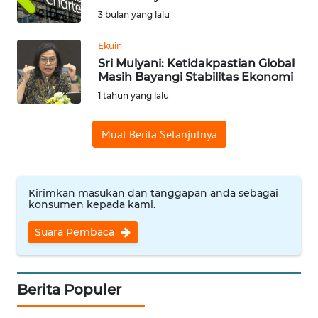
SAINS-TEKNO
3 bulan yang lalu
KESEHATAN
Ekuin
Sri Mulyani: Ketidakpastian Global
Masih Bayangi Stabilitas Ekonomi
INTERNASIONAL
1 tahun yang lalu
SERBA-SERBI
Muat Berita Selanjutnya
PENDIDIKAN
Kirimkan masukan dan tanggapan anda sebagai
konsumen kepada kami.
OLAHRAGA
Suara Pembaca
OPINI
EDITORIAL
Berita Populer