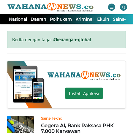
Nasional
Daerah
Polhukam
Kriminal
Ekuin
Sains-Te
WAHANA
Tutup
TV
Berita dengan tagar
#keuangan-global
NASIONAL
DAERAH
POLHUKAM
Install Aplikasi
KRIMINAL
Sains-Tekno
EKUIN
Gegera AI, Bank Raksasa PHK
7.000 Karyawan