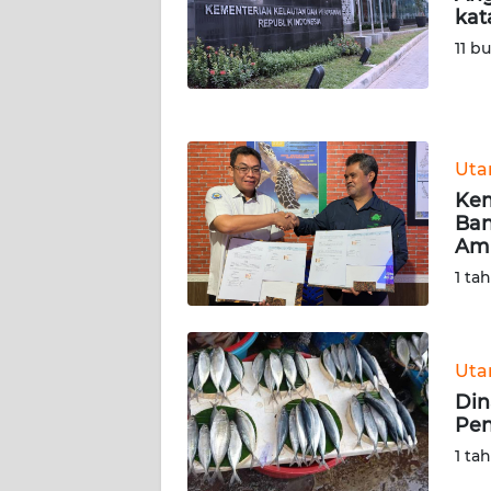
NUSANTARA
kat
11 b
WN
JOGJA
WN
Ut
JATIM
Kem
Ban
WN
Am
BALI
1 ta
WN
KALBAR
Ut
WN
Din
KALTENG
Pen
1 ta
WN