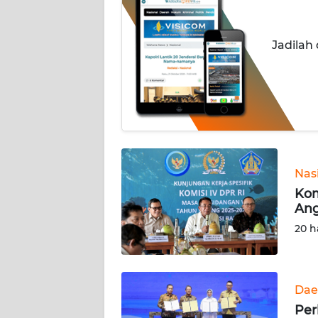
INDEKS
BERITA
Jadilah
KONTAK
KAMI
INFO
IKLAN
TENTANG
Nas
KAMI
Kom
Ang
PEDOMAN
20 h
MEDIA
SIBER
REDAKSI
Dae
Per