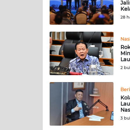
KARIR
Jal
Kel
28 h
DISCLAIMER
Wahana
News
Nas
Regional
Rok
Min
WN
Lau
SUMUT
2 bu
WN
JAKARTA
Ber
Kol
WN
Lau
JABAR
Nas
3 bu
WN
BANTEN