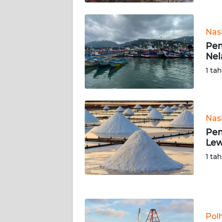
KALTARA
WN
Nas
KALSEL
Pem
Nel
WN
1 ta
KALTIM
WN
SULSEL
Nas
Pem
WN
Lew
GORONTALO
1 ta
WN
SULUT
WN
Pol
MALUKU