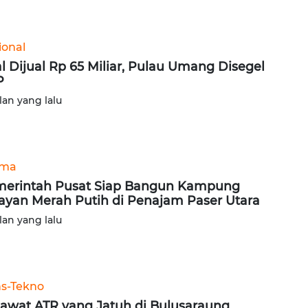
ional
al Dijual Rp 65 Miliar, Pulau Umang Disegel
P
lan yang lalu
ama
erintah Pusat Siap Bangun Kampung
ayan Merah Putih di Penajam Paser Utara
lan yang lalu
ns-Tekno
awat ATR yang Jatuh di Bulusaraung