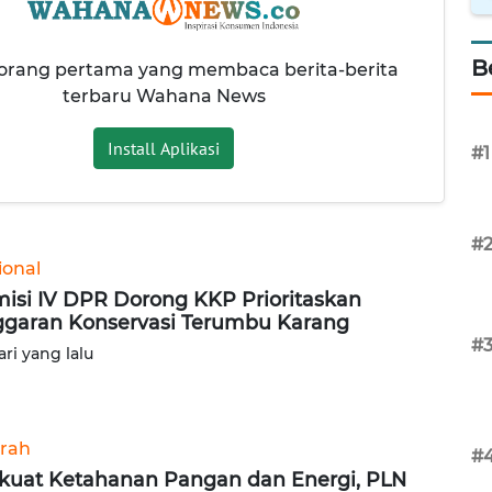
B
 orang pertama yang membaca berita-berita
terbaru Wahana News
Install Aplikasi
#1
#
ional
isi IV DPR Dorong KKP Prioritaskan
garan Konservasi Terumbu Karang
#
ari yang lalu
rah
#
kuat Ketahanan Pangan dan Energi, PLN