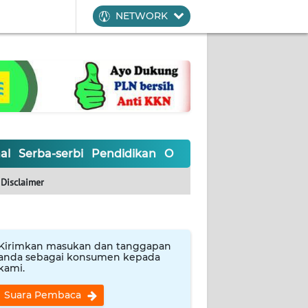
NETWORK
al
Serba-serbi
Pendidikan
Olahraga
Opini
Editoria
Disclaimer
Kirimkan masukan dan tanggapan
anda sebagai konsumen kepada
kami.
Suara Pembaca