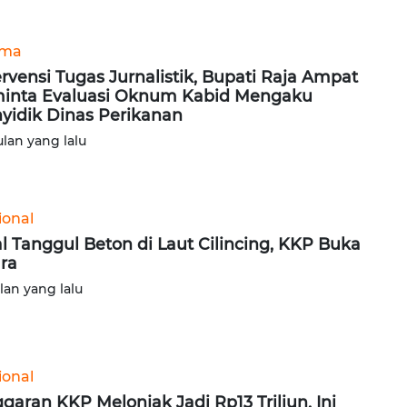
ama
ervensi Tugas Jurnalistik, Bupati Raja Ampat
inta Evaluasi Oknum Kabid Mengaku
yidik Dinas Perikanan
ulan yang lalu
ional
al Tanggul Beton di Laut Cilincing, KKP Buka
ra
ulan yang lalu
ional
garan KKP Melonjak Jadi Rp13 Triliun, Ini