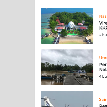
WN
Nas
NTT
Vir
KK
WN
KEPRI
4 bu
WN
PAPUA
Ut
Pem
WN
Nel
PAPUA
BARAT
4 bu
WN
RIAU
Sai
WN
Pes