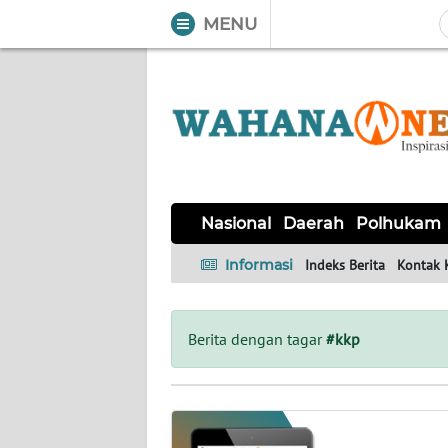
MENU
WAHANA
Tutup
TV
NASIONAL
DAERAH
POLHUKAM
KRIMINAL
EKUIN
SAINS-
KESEHATAN
INTERNASIONAL
Nasional
Daerah
Polhukam
TEKNO
Informasi
Indeks Berita
Kontak 
SERBA-
PENDIDIKAN
OLAHRAGA
OPINI
SERBI
Berita dengan tagar
#kkp
EDITORIAL
Informasi