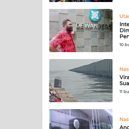
BABEL
Ut
WN
Int
SUMBAR
Dim
Pen
WN
10 b
SUMSEL
WN
BENGKULU
Nas
Vir
WN
Sua
LAMPUNG
11 b
WN
JATENG
Nas
WN
Ang