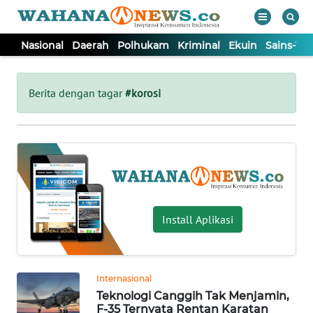
Nasional
Daerah
Polhukam
Kriminal
Ekuin
Sains-Te
WAHANA
Tutup
TV
Berita dengan tagar
#korosi
NASIONAL
DAERAH
POLHUKAM
Install Aplikasi
KRIMINAL
Internasional
EKUIN
Teknologi Canggih Tak Menjamin,
F-35 Ternyata Rentan Karatan