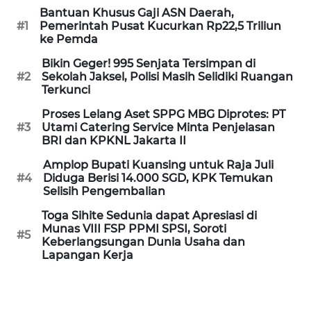
Informasi
Bantuan Khusus Gaji ASN Daerah,
#1
Pemerintah Pusat Kucurkan Rp22,5 Triliun
INDEKS
ke Pemda
BERITA
Bikin Geger! 995 Senjata Tersimpan di
#2
Sekolah Jaksel, Polisi Masih Selidiki Ruangan
KONTAK
Terkunci
KAMI
Proses Lelang Aset SPPG MBG Diprotes: PT
#3
Utami Catering Service Minta Penjelasan
INFO
BRI dan KPKNL Jakarta II
IKLAN
Amplop Bupati Kuansing untuk Raja Juli
#4
Diduga Berisi 14.000 SGD, KPK Temukan
TENTANG
Selisih Pengembalian
KAMI
Toga Sihite Sedunia dapat Apresiasi di
Munas VIII FSP PPMI SPSI, Soroti
#5
PEDOMAN
Keberlangsungan Dunia Usaha dan
Lapangan Kerja
MEDIA
SIBER
REDAKSI