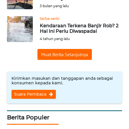
SAINS-TEKNO
3 bulan yang lalu
KESEHATAN
Serba-serbi
Kendaraan Terkena Banjir Rob? 2
Hal Ini Perlu Diwaspadai
INTERNASIONAL
4 tahun yang lalu
SERBA-SERBI
Muat Berita Selanjutnya
PENDIDIKAN
Kirimkan masukan dan tanggapan anda sebagai
konsumen kepada kami.
OLAHRAGA
Suara Pembaca
OPINI
EDITORIAL
Berita Populer