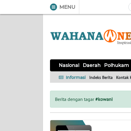
MENU
WAHANA
Tutup
TV
NASIONAL
DAERAH
POLHUKAM
KRIMINAL
EKUIN
SAINS-
KESEHATAN
INTERNASIONAL
Nasional
Daerah
Polhukam
TEKNO
Informasi
Indeks Berita
Kontak 
SERBA-
PENDIDIKAN
OLAHRAGA
OPINI
SERBI
Berita dengan tagar
#kowani
EDITORIAL
Informasi