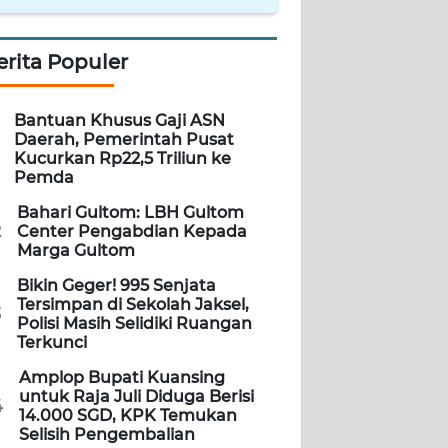
erita Populer
Bantuan Khusus Gaji ASN
Daerah, Pemerintah Pusat
Kucurkan Rp22,5 Triliun ke
Pemda
Bahari Gultom: LBH Gultom
2
Center Pengabdian Kepada
Marga Gultom
Bikin Geger! 995 Senjata
Tersimpan di Sekolah Jaksel,
3
Polisi Masih Selidiki Ruangan
Terkunci
Amplop Bupati Kuansing
untuk Raja Juli Diduga Berisi
4
14.000 SGD, KPK Temukan
Selisih Pengembalian