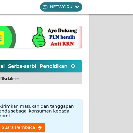
NETWORK
al
Serba-serbi
Pendidikan
Olahraga
Opini
Editoria
Disclaimer
Kirimkan masukan dan tanggapan
anda sebagai konsumen kepada
kami.
Suara Pembaca