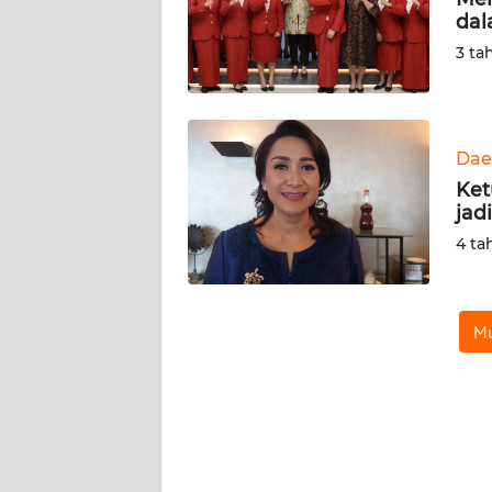
KARIR
dal
3 ta
DISCLAIMER
Wahana
News
Dae
Regional
Ket
jad
WN
4 ta
SUMUT
WN
JAKARTA
Mu
WN
JABAR
WN
BANTEN