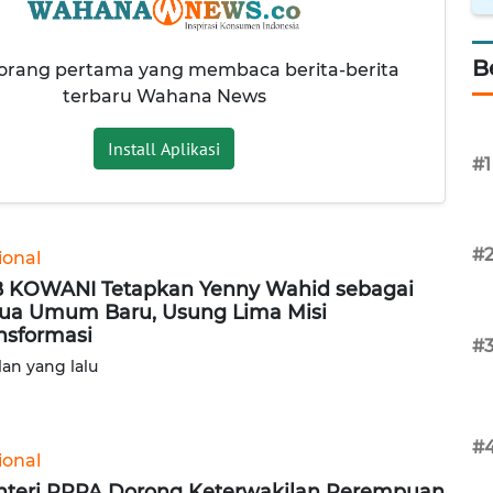
B
 orang pertama yang membaca berita-berita
terbaru Wahana News
Install Aplikasi
#1
#
ional
 KOWANI Tetapkan Yenny Wahid sebagai
ua Umum Baru, Usung Lima Misi
nsformasi
#
lan yang lalu
#
ional
teri PPPA Dorong Keterwakilan Perempuan