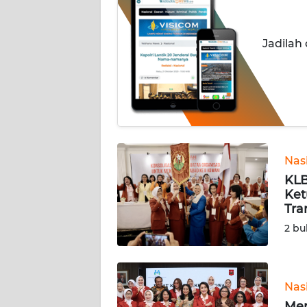
INDEKS
BERITA
Jadilah
KONTAK
KAMI
INFO
IKLAN
TENTANG
Nas
KAMI
KLB
Ket
Tra
PEDOMAN
MEDIA
2 bu
SIBER
REDAKSI
Nas
Men