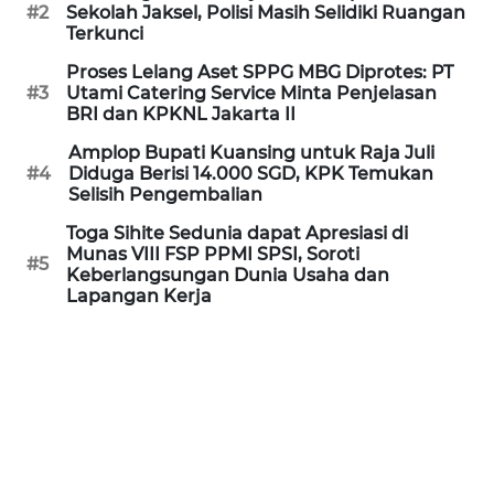
Informasi
#2
Sekolah Jaksel, Polisi Masih Selidiki Ruangan
Terkunci
INDEKS
Proses Lelang Aset SPPG MBG Diprotes: PT
BERITA
#3
Utami Catering Service Minta Penjelasan
BRI dan KPKNL Jakarta II
KONTAK
Amplop Bupati Kuansing untuk Raja Juli
KAMI
#4
Diduga Berisi 14.000 SGD, KPK Temukan
Selisih Pengembalian
INFO
Toga Sihite Sedunia dapat Apresiasi di
IKLAN
Munas VIII FSP PPMI SPSI, Soroti
#5
Keberlangsungan Dunia Usaha dan
Lapangan Kerja
TENTANG
KAMI
PEDOMAN
MEDIA
SIBER
REDAKSI