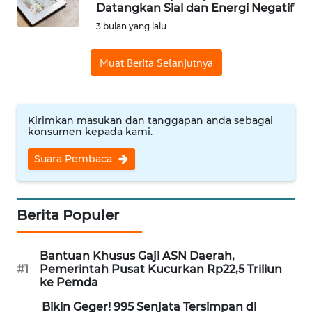
SAINS-TEKNO
Datangkan Sial dan Energi Negatif
3 bulan yang lalu
KESEHATAN
Muat Berita Selanjutnya
INTERNASIONAL
Kirimkan masukan dan tanggapan anda sebagai
SERBA-SERBI
konsumen kepada kami.
Suara Pembaca
PENDIDIKAN
OLAHRAGA
Berita Populer
OPINI
Bantuan Khusus Gaji ASN Daerah,
#1
Pemerintah Pusat Kucurkan Rp22,5 Triliun
EDITORIAL
ke Pemda
Bikin Geger! 995 Senjata Tersimpan di