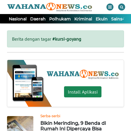
Nasional
Daerah
Polhukam
Kriminal
Ekuin
Sains-Te
WAHANA
Tutup
TV
Berita dengan tagar
#kursi-goyang
NASIONAL
DAERAH
POLHUKAM
Install Aplikasi
KRIMINAL
Serba-serbi
EKUIN
Bikin Merinding, 9 Benda di
Rumah Ini Dipercaya Bisa