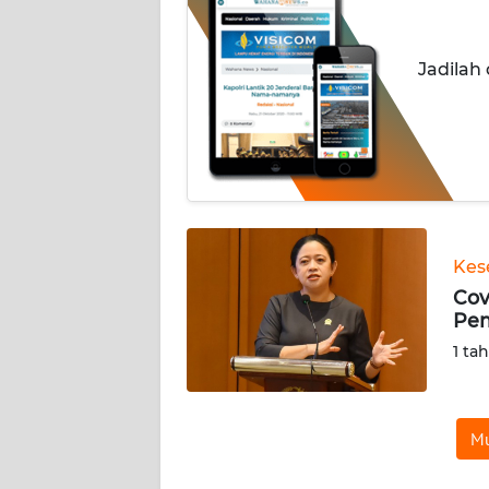
INDEKS
BERITA
Jadilah
KONTAK
KAMI
INFO
IKLAN
TENTANG
Kes
KAMI
Cov
Pem
PEDOMAN
1 ta
MEDIA
SIBER
Mu
REDAKSI