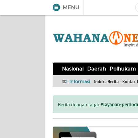
MENU
WAHANA
Tutup
TV
NASIONAL
DAERAH
POLHUKAM
KRIMINAL
EKUIN
SAINS-
KESEHATAN
INTERNASIONAL
Nasional
Daerah
Polhukam
TEKNO
Informasi
Indeks Berita
Kontak 
SERBA-
PENDIDIKAN
OLAHRAGA
OPINI
SERBI
Berita dengan tagar
#layanan-perlin
EDITORIAL
Informasi