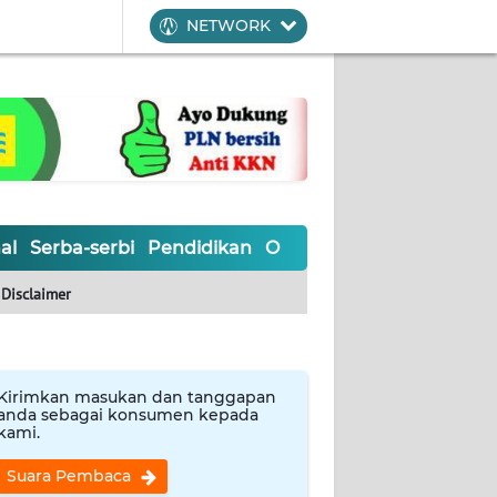
NETWORK
al
Serba-serbi
Pendidikan
Olahraga
Opini
Editoria
Disclaimer
Kirimkan masukan dan tanggapan
anda sebagai konsumen kepada
kami.
Suara Pembaca