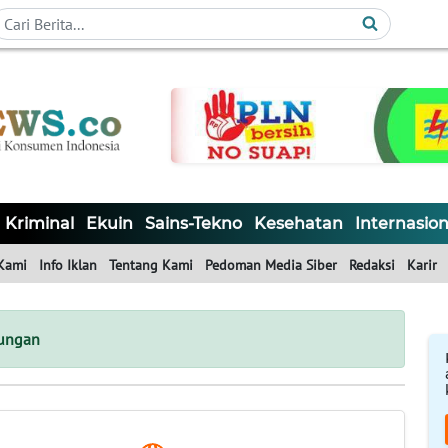
Kriminal
Ekuin
Sains-Tekno
Kesehatan
Internasion
Kami
Info Iklan
Tentang Kami
Pedoman Media Siber
Redaksi
Karir
dungan