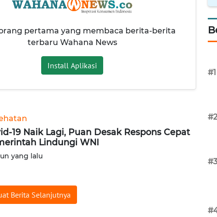
B
 orang pertama yang membaca berita-berita
terbaru Wahana News
Install Aplikasi
#1
#
ehatan
id-19 Naik Lagi, Puan Desak Respons Cepat
erintah Lindungi WNI
hun yang lalu
#
at Berita Selanjutnya
#