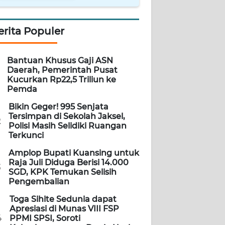
erita Populer
Bantuan Khusus Gaji ASN
Daerah, Pemerintah Pusat
Kucurkan Rp22,5 Triliun ke
Pemda
Bikin Geger! 995 Senjata
Tersimpan di Sekolah Jaksel,
2
Polisi Masih Selidiki Ruangan
Terkunci
Amplop Bupati Kuansing untuk
Raja Juli Diduga Berisi 14.000
3
SGD, KPK Temukan Selisih
Pengembalian
Toga Sihite Sedunia dapat
Apresiasi di Munas VIII FSP
4
PPMI SPSI, Soroti