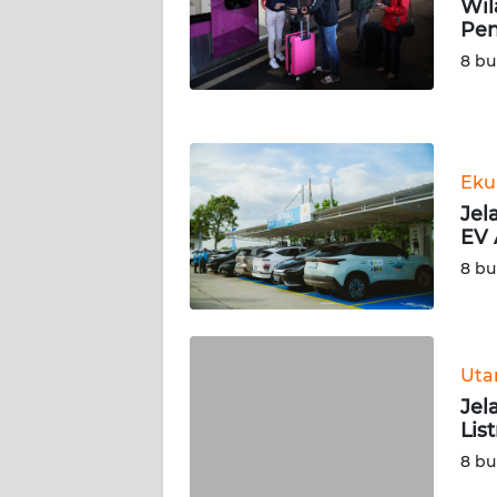
Wil
NUSANTARA
Pe
8 bu
WN
JOGJA
WN
JATIM
Eku
Jel
WN
EV 
BALI
8 bu
WN
KALBAR
Ut
WN
Jel
KALTENG
Lis
8 bu
WN