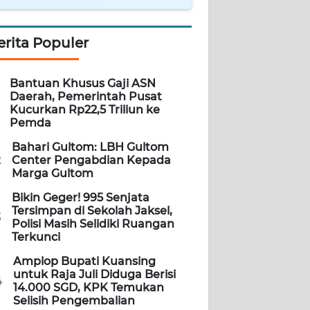
erita Populer
Bantuan Khusus Gaji ASN
Daerah, Pemerintah Pusat
Kucurkan Rp22,5 Triliun ke
Pemda
Bahari Gultom: LBH Gultom
2
Center Pengabdian Kepada
Marga Gultom
Bikin Geger! 995 Senjata
Tersimpan di Sekolah Jaksel,
3
Polisi Masih Selidiki Ruangan
Terkunci
Amplop Bupati Kuansing
untuk Raja Juli Diduga Berisi
4
14.000 SGD, KPK Temukan
Selisih Pengembalian