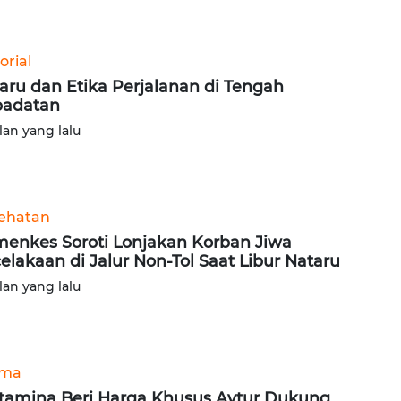
orial
aru dan Etika Perjalanan di Tengah
padatan
lan yang lalu
ehatan
enkes Soroti Lonjakan Korban Jiwa
elakaan di Jalur Non-Tol Saat Libur Nataru
lan yang lalu
ama
tamina Beri Harga Khusus Avtur Dukung