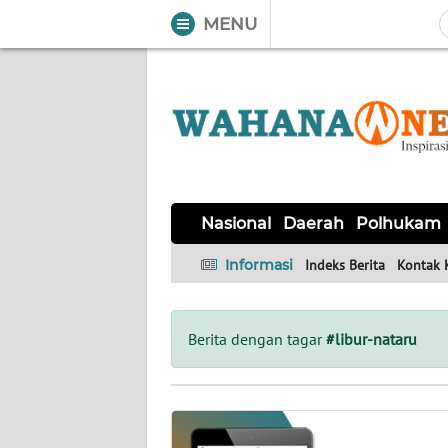
MENU
WAHANA
Tutup
TV
NASIONAL
DAERAH
POLHUKAM
KRIMINAL
EKUIN
SAINS-
KESEHATAN
INTERNASIONAL
Nasional
Daerah
Polhukam
TEKNO
Informasi
Indeks Berita
Kontak 
SERBA-
PENDIDIKAN
OLAHRAGA
OPINI
SERBI
Berita dengan tagar
#libur-nataru
EDITORIAL
Informasi