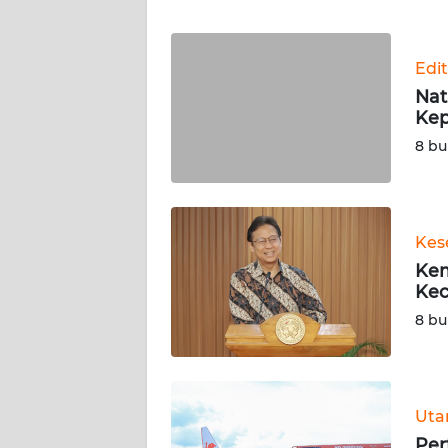
WN
Edit
NTT
Nat
Ke
WN
KEPRI
8 bu
WN
PAPUA
Kes
Kem
WN
Kec
PAPUA
BARAT
8 bu
WN
RIAU
Ut
WN
Per