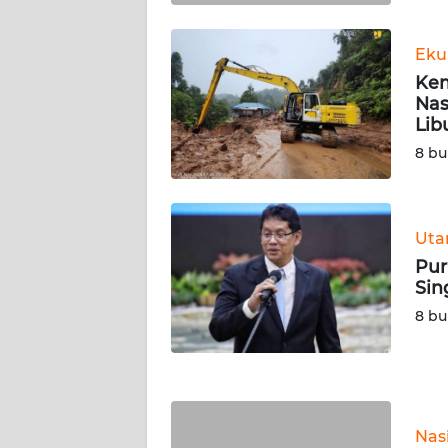
KALTARA
Eku
WN
KALSEL
Kem
Nas
Lib
WN
KALTIM
8 bu
WN
SULSEL
Ut
Pur
WN
Sin
GORONTALO
8 bu
WN
SULUT
WN
Nas
MALUKU