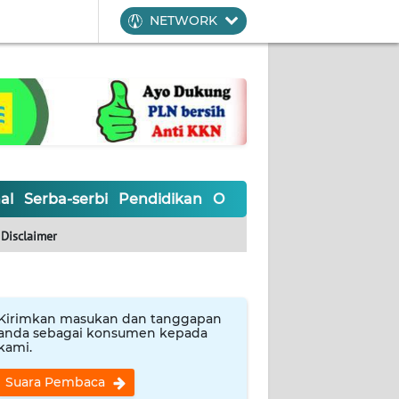
NETWORK
al
Serba-serbi
Pendidikan
Olahraga
Opini
Editoria
Disclaimer
Kirimkan masukan dan tanggapan
anda sebagai konsumen kepada
kami.
Suara Pembaca