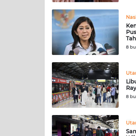
BABEL
Nas
WN
Kem
SUMBAR
Pus
Tah
WN
8 bu
SUMSEL
WN
BENGKULU
Ut
Lib
WN
Ray
LAMPUNG
8 bu
WN
JATENG
Ut
Sam
WN