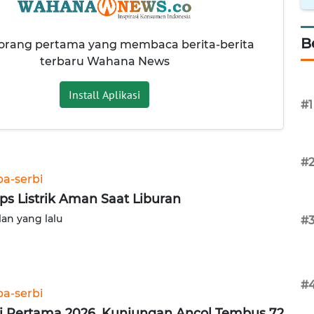
B
 orang pertama yang membaca berita-berita
terbaru Wahana News
Install Aplikasi
#1
#
ba-serbi
ips Listrik Aman Saat Liburan
lan yang lalu
#
#
ba-serbi
i Pertama 2026, Kunjungan Ancol Tembus 72