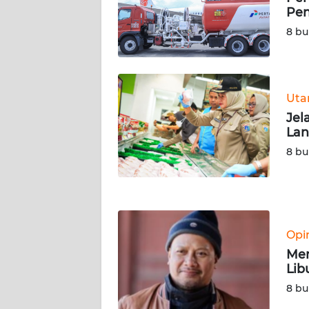
SERAMBI
Pen
8 bu
WN
JAMBI
WN
Ut
SULTRA
Jel
Lan
WN
8 bu
NTB
WN
SULTENG
Opi
WN
Me
SULBAR
Lib
8 bu
WN