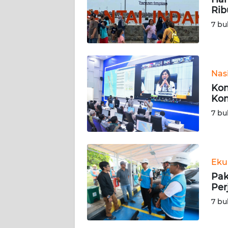
KARIR
Rib
7 bu
DISCLAIMER
Wahana
News
Nas
Regional
Kom
Kom
WN
7 bu
SUMUT
WN
JAKARTA
Eku
Pak
WN
Per
JABAR
7 bu
WN
BANTEN