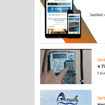
INDEKS
BERITA
Jadilah
KONTAK
KAMI
INFO
IKLAN
TENTANG
KAMI
Ser
4 T
PEDOMAN
5 bu
MEDIA
SIBER
REDAKSI
Ser
Har