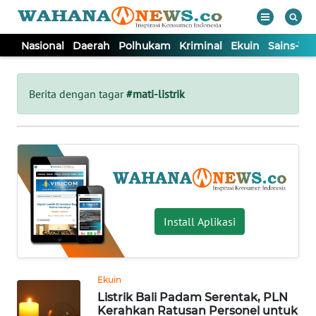
Nasional
Daerah
Polhukam
Kriminal
Ekuin
Sains-Te
WAHANA
Tutup
TV
Berita dengan tagar
#mati-listrik
NASIONAL
DAERAH
POLHUKAM
Install Aplikasi
KRIMINAL
Ekuin
EKUIN
Listrik Bali Padam Serentak, PLN
Kerahkan Ratusan Personel untuk