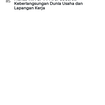
#5
Keberlangsungan Dunia Usaha dan
WN
Lapangan Kerja
NUSANTARA
WN
JOGJA
WN
JATIM
WN
BALI
WN
KALBAR
WN
KALTENG