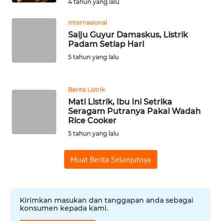
4 tahun yang lalu
WN
Internasional
SERAMBI
Salju Guyur Damaskus, Listrik
Padam Setiap Hari
WN
5 tahun yang lalu
JAMBI
WN
Berita Listrik
SULTRA
Mati Listrik, Ibu Ini Setrika
Seragam Putranya Pakai Wadah
Rice Cooker
WN
5 tahun yang lalu
NTB
Muat Berita Selanjutnya
WN
SULTENG
WN
Kirimkan masukan dan tanggapan anda sebagai
konsumen kepada kami.
SULBAR