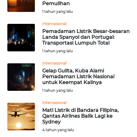
SAINS-TEKNO
Pemulihan
1 tahun yang lalu
KESEHATAN
Internasional
Pemadaman Listrik Besar-besaran
Landa Spanyol dan Portugal:
INTERNASIONAL
Transportasi Lumpuh Total
1 tahun yang lalu
SERBA-SERBI
Internasional
Gelap Gulita, Kuba Alami
PENDIDIKAN
Pemadaman Listrik Nasional
untuk Keempat Kalinya
OLAHRAGA
1 tahun yang lalu
Internasional
OPINI
Mati Listrik di Bandara Filipina,
Qantas Airlines Balik Lagi ke
Sydney
EDITORIAL
4 tahun yang lalu