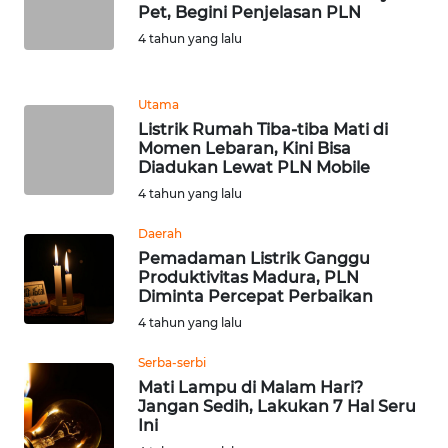
Pet, Begini Penjelasan PLN
WN
BANTEN
4 tahun yang lalu
WN
Utama
NTT
Listrik Rumah Tiba-tiba Mati di
Momen Lebaran, Kini Bisa
WN
Diadukan Lewat PLN Mobile
KEPRI
4 tahun yang lalu
Daerah
WN
Pemadaman Listrik Ganggu
PAPUA
Produktivitas Madura, PLN
Diminta Percepat Perbaikan
WN
4 tahun yang lalu
PAPUA
BARAT
Serba-serbi
Mati Lampu di Malam Hari?
Jangan Sedih, Lakukan 7 Hal Seru
WN
Ini
RIAU