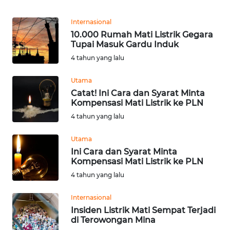
Informasi
Internasional
INDEKS
10.000 Rumah Mati Listrik Gegara
BERITA
Tupai Masuk Gardu Induk
4 tahun yang lalu
KONTAK
KAMI
Utama
Catat! Ini Cara dan Syarat Minta
INFO
Kompensasi Mati Listrik ke PLN
IKLAN
4 tahun yang lalu
Utama
TENTANG
KAMI
Ini Cara dan Syarat Minta
Kompensasi Mati Listrik ke PLN
4 tahun yang lalu
PEDOMAN
MEDIA
Internasional
SIBER
Insiden Listrik Mati Sempat Terjadi
di Terowongan Mina
REDAKSI