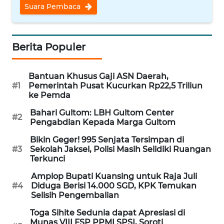
Suara Pembaca
WN
BABEL
Berita Populer
WN
SUMBAR
Bantuan Khusus Gaji ASN Daerah,
#1
Pemerintah Pusat Kucurkan Rp22,5 Triliun
WN
ke Pemda
SUMSEL
Bahari Gultom: LBH Gultom Center
#2
Pengabdian Kepada Marga Gultom
WN
BENGKULU
Bikin Geger! 995 Senjata Tersimpan di
#3
Sekolah Jaksel, Polisi Masih Selidiki Ruangan
Terkunci
WN
LAMPUNG
Amplop Bupati Kuansing untuk Raja Juli
#4
Diduga Berisi 14.000 SGD, KPK Temukan
Selisih Pengembalian
WN
JATENG
Toga Sihite Sedunia dapat Apresiasi di
Munas VIII FSP PPMI SPSI, Soroti