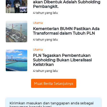
akan Dibentuk Adalah Subholding
Pembangkit.
WN
BABEL
4 tahun yang lalu
Utama
WN
Kementerian BUMN Pastikan Ada
SUMBAR
Transformasi dalam Tubuh PLN
4 tahun yang lalu
WN
SUMSEL
Utama
PLN Tegaskan Pembentukan
Subholding Bukan Liberalisasi
WN
Kelistrikan
BENGKULU
4 tahun yang lalu
WN
LAMPUNG
Muat Berita Selanjutnya
WN
JATENG
Kirimkan masukan dan tanggapan anda sebagai
konsumen kepada kami.