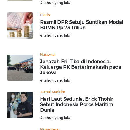
4 tahun yang lalu
WN
BANTEN
Ekuin
Resmi! DPR Setuju Suntikan Modal
WN
BUMN Rp 73 Triliun
NTT
4 tahun yang lalu
WN
KEPRI
Nasional
Jenazah Eril Tiba di Indonesia,
Keluarga RK Berterimakasih pada
WN
Jokowi
PAPUA
4 tahun yang lalu
WN
Jurnal Maritim
PAPUA
Hari Laut Sedunia, Erick Thohir
BARAT
Sebut Indonesia Poros Maritim
Dunia
4 tahun yang lalu
WN
RIAU
Nusantara