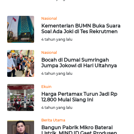
Informasi
INDEKS
Nasional
BERITA
Kementerian BUMN Buka Suara
Soal Ada Joki di Tes Rekrutmen
KONTAK
4 tahun yang lalu
KAMI
Nasional
INFO
Bocah di Dumai Sumringah
Jumpa Jokowi di Hari Ultahnya
IKLAN
4 tahun yang lalu
TENTANG
Ekuin
KAMI
Harga Pertamax Turun Jadi Rp
12.800 Mulai Siang Ini
PEDOMAN
4 tahun yang lalu
MEDIA
SIBER
Berita Utama
Bangun Pabrik Mikro Baterai
REDAKSI
Listrik, MIND ID Gaet Produsen