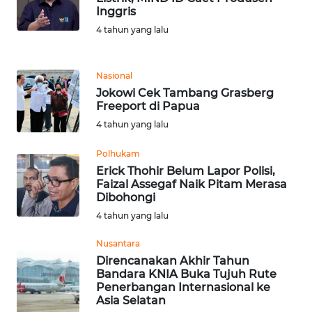
Inggris
4 tahun yang lalu
KARIR
DISCLAIMER
Nasional
Jokowi Cek Tambang Grasberg
Wahana
Freeport di Papua
News
4 tahun yang lalu
Regional
Polhukam
WN
Erick Thohir Belum Lapor Polisi,
SUMUT
Faizal Assegaf Naik Pitam Merasa
Dibohongi
4 tahun yang lalu
WN
JAKARTA
Nusantara
Direncanakan Akhir Tahun
WN
Bandara KNIA Buka Tujuh Rute
JABAR
Penerbangan Internasional ke
Asia Selatan