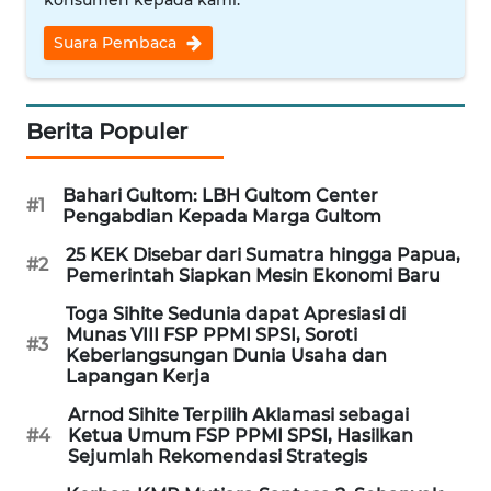
WN
Suara Pembaca
NUSANTARA
WN
Berita Populer
JOGJA
WN
Bahari Gultom: LBH Gultom Center
#1
JATIM
Pengabdian Kepada Marga Gultom
25 KEK Disebar dari Sumatra hingga Papua,
#2
WN
Pemerintah Siapkan Mesin Ekonomi Baru
BALI
Toga Sihite Sedunia dapat Apresiasi di
Munas VIII FSP PPMI SPSI, Soroti
#3
WN
Keberlangsungan Dunia Usaha dan
KALBAR
Lapangan Kerja
Arnod Sihite Terpilih Aklamasi sebagai
WN
#4
Ketua Umum FSP PPMI SPSI, Hasilkan
Sejumlah Rekomendasi Strategis
KALTENG