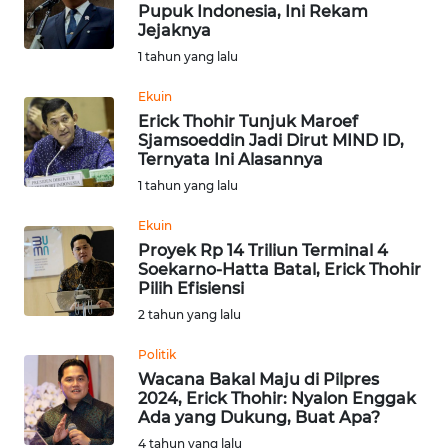
SAINS-TEKNO
Pupuk Indonesia, Ini Rekam
Jejaknya
1 tahun yang lalu
KESEHATAN
Ekuin
Erick Thohir Tunjuk Maroef
INTERNASIONAL
Sjamsoeddin Jadi Dirut MIND ID,
Ternyata Ini Alasannya
SERBA-SERBI
1 tahun yang lalu
Ekuin
PENDIDIKAN
Proyek Rp 14 Triliun Terminal 4
Soekarno-Hatta Batal, Erick Thohir
Pilih Efisiensi
OLAHRAGA
2 tahun yang lalu
OPINI
Politik
Wacana Bakal Maju di Pilpres
2024, Erick Thohir: Nyalon Enggak
EDITORIAL
Ada yang Dukung, Buat Apa?
4 tahun yang lalu