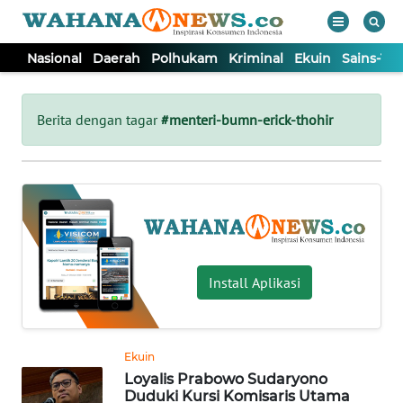
Nasional
Daerah
Polhukam
Kriminal
Ekuin
Sains-Te
WAHANA
Tutup
TV
Berita dengan tagar
#menteri-bumn-erick-thohir
NASIONAL
DAERAH
POLHUKAM
Install Aplikasi
KRIMINAL
Ekuin
EKUIN
Loyalis Prabowo Sudaryono
Duduki Kursi Komisaris Utama