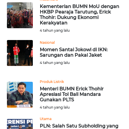
Kementerian BUMN MoU dengan
WN
HKBP Pearaja Tarutung, Erick
SERAMBI
Thohir: Dukung Ekonomi
Kerakyatan
4 tahun yang lalu
WN
JAMBI
Nasional
Momen Santai Jokowi di IKN:
WN
Sarungan dan Pakai Jaket
SULTRA
4 tahun yang lalu
WN
NTB
Produk Listrik
Menteri BUMN Erick Thohir
Apresiasi Tol Bali Mandara
WN
Gunakan PLTS
SULTENG
4 tahun yang lalu
WN
Utama
SULBAR
PLN: Salah Satu Subholding yang