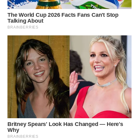
WN
TAPANULI
SELATAN
WN
TANJUNG
LESUNG
WN
KARO
WN
SIMALUNGUN
WN
LABUHANBATU
WN