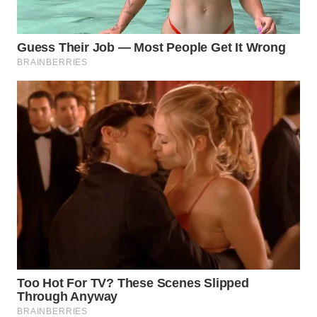
Wahana
Media
Group
WAHANA
NEWS
WAHANA
TANI
WAHANA
ADVOKAT
WAHANA
INFRASTRUKTUR
WAHANA
KONSUMEN