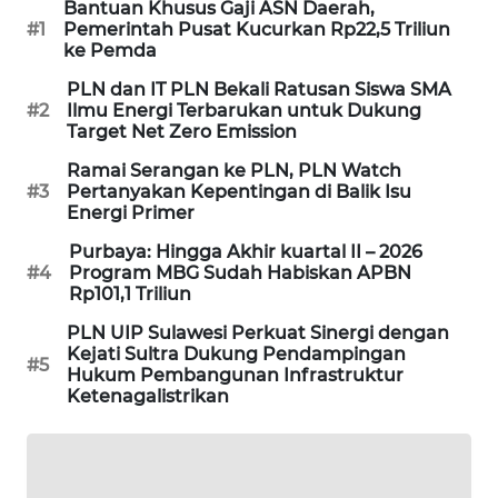
Bantuan Khusus Gaji ASN Daerah,
PORTAL
#1
Pemerintah Pusat Kucurkan Rp22,5 Triliun
KONSUMEN
ke Pemda
PLN dan IT PLN Bekali Ratusan Siswa SMA
FORWAMKI
#2
Ilmu Energi Terbarukan untuk Dukung
Target Net Zero Emission
ALPERKLINAS
Ramai Serangan ke PLN, PLN Watch
#3
Pertanyakan Kepentingan di Balik Isu
Energi Primer
FORJASIDA
Purbaya: Hingga Akhir kuartal II – 2026
#4
Program MBG Sudah Habiskan APBN
TAMBANG
Rp101,1 Triliun
NEWS
PLN UIP Sulawesi Perkuat Sinergi dengan
Kejati Sultra Dukung Pendampingan
SITUNGIR
#5
Hukum Pembangunan Infrastruktur
NEWS
Ketenagalistrikan
SIDIKALANG
NEWS