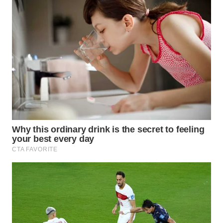
WN
PRIANGAN
TIMUR
WN
SEMARANG
WN
SOLO
WN
BOROBUDUR
WN
MADURA
WN
SURABAYA