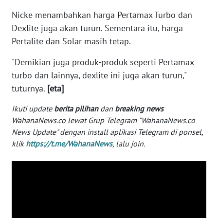
WN
Nicke menambahkan harga Pertamax Turbo dan
BANTEN
Dexlite juga akan turun. Sementara itu, harga
Pertalite dan Solar masih tetap.
WN
NTT
"Demikian juga produk-produk seperti Pertamax
turbo dan lainnya, dexlite ini juga akan turun,"
WN
tuturnya.
[eta]
KEPRI
Ikuti update
berita pilihan
dan
breaking news
WN
WahanaNews.co lewat Grup Telegram "WahanaNews.co
PAPUA
News Update" dengan install aplikasi Telegram di ponsel,
klik
https://t.me/WahanaNews
, lalu join.
WN
PAPUA
BARAT
WN
RIAU