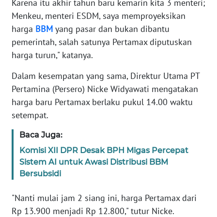
Karena itu akhir tahun baru kemarin kita 3 menteri;
Menkeu, menteri ESDM, saya memproyeksikan
KARIR
harga
BBM
yang pasar dan bukan dibantu
pemerintah, salah satunya Pertamax diputuskan
DISCLAIMER
harga turun," katanya.
Wahana
Dalam kesempatan yang sama, Direktur Utama PT
News
Pertamina (Persero) Nicke Widyawati mengatakan
Regional
harga baru Pertamax berlaku pukul 14.00 waktu
setempat.
WN
SUMUT
Baca Juga:
Komisi XII DPR Desak BPH Migas Percepat
WN
Sistem AI untuk Awasi Distribusi BBM
JAKARTA
Bersubsidi
WN
"Nanti mulai jam 2 siang ini, harga Pertamax dari
JABAR
Rp 13.900 menjadi Rp 12.800," tutur Nicke.