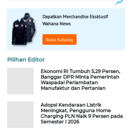
WAHANA
SPORT
Dapatkan Merchandise Eksklusif
Wahana News
WAHANA
UMKM
Buka Katalog
WAHANA
SELEB
Pilihan Editor
Ekonomi RI Tumbuh 5,29 Persen,
WAHANA
Banggar DPR Minta Pemerintah
PERSONA
Waspadai Perlambatan
Manufaktur dan Pertanian
WAHANA
OTOMOTIF
Adopsi Kendaraan Listrik
Meningkat, Pengguna Home
Charging PLN Naik 9 Persen pada
WAHANA
Semester I 2026
HEALTH