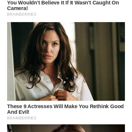
WN
INDRAMAYU
WN
KUNINGAN
WN
MAJALENGKA
WN
SUBANG
WN
SUKABUMI
WN
PURWAKARTA