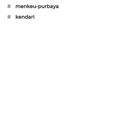
KARING
#
menkeu-purbaya
NEWS
#
kendari
JURNAL
MARITIM
HUMBANG
NEWS
GARONGGANG
NEWS
FISUELRI
ID
ENERGI
NEWS