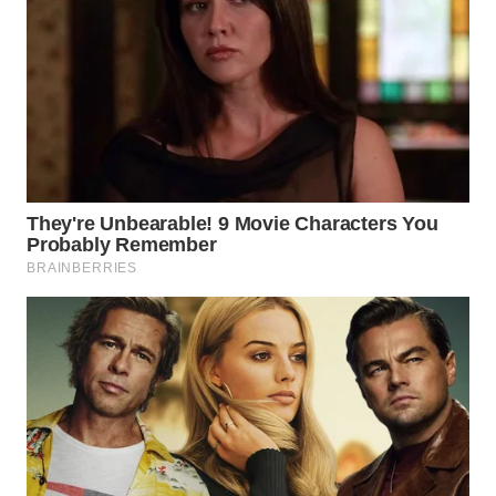
WN
BOGOR
WN
DEPOK
WN
TAPANULI
UTARA
WN
SAMOSIR
WN
PADANG
LAWAS