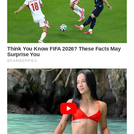
WN
NATUNA
WN
BINTAN
WN
MANDALIKA
WN
LIKUPANG
WN
LABUANBAJO
WN
BORNEO