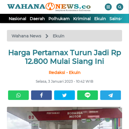
Nasional
Daerah
Polhukam
Kriminal
Ekuin
Sains-Te
WAHANA
Tutup
TV
Wahana News
Ekuin
Harga Pertamax Turun Jadi Rp
NASIONAL
12.800 Mulai Siang Ini
DAERAH
Redaksi - Ekuin
Selasa, 3 Januari 2023 - 10:42 WIB
POLHUKAM
KRIMINAL
EKUIN