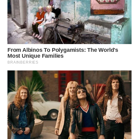
WN
KALTARA
WN
KALSEL
WN
KALTIM
WN
SULSEL
WN
GORONTALO
WN
SULUT