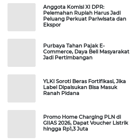
WAHANA
Anggota Komisi XI DPR:
Pelemahan Rupiah Harus Jadi
DESA
Peluang Perkuat Pariwisata dan
WISATA
Ekspor
LAPAK
WAHANA
Purbaya Tahan Pajak E-
Commerce, Daya Beli Masyarakat
Jadi Pertimbangan
Wahana
Network
YLKI Soroti Beras Fortifikasi, Jika
KONSUMEN
Label Dipalsukan Bisa Masuk
LISTRIK
Ranah Pidana
MASYARAKAT
KELISTRIKAN
Promo Home Charging PLN di
GIIAS 2026, Dapat Voucher Listrik
WALINKI
hingga Rp1,3 Juta
ID