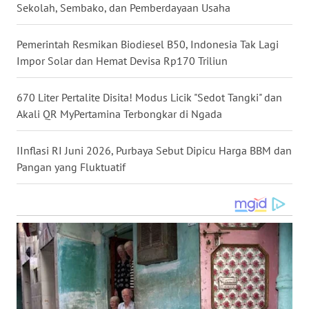
Sekolah, Sembako, dan Pemberdayaan Usaha
WN
NUSANTARA
Pemerintah Resmikan Biodiesel B50, Indonesia Tak Lagi
Impor Solar dan Hemat Devisa Rp170 Triliun
WN
JOGJA
670 Liter Pertalite Disita! Modus Licik "Sedot Tangki" dan
Akali QR MyPertamina Terbongkar di Ngada
WN
JATIM
IInflasi RI Juni 2026, Purbaya Sebut Dipicu Harga BBM dan
Pangan yang Fluktuatif
WN
BALI
WN
KALBAR
WN
KALTENG