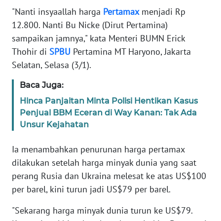
Informasi
"Nanti insyaallah harga
Pertamax
menjadi Rp
12.800. Nanti Bu Nicke (Dirut Pertamina)
INDEKS
BERITA
sampaikan jamnya," kata Menteri BUMN Erick
Thohir di
SPBU
Pertamina MT Haryono, Jakarta
KONTAK
Selatan, Selasa (3/1).
KAMI
Baca Juga:
INFO
Hinca Panjaitan Minta Polisi Hentikan Kasus
IKLAN
Penjual BBM Eceran di Way Kanan: Tak Ada
Unsur Kejahatan
TENTANG
KAMI
Ia menambahkan penurunan harga pertamax
dilakukan setelah harga minyak dunia yang saat
PEDOMAN
perang Rusia dan Ukraina melesat ke atas US$100
MEDIA
per barel, kini turun jadi US$79 per barel.
SIBER
"Sekarang harga minyak dunia turun ke US$79.
REDAKSI