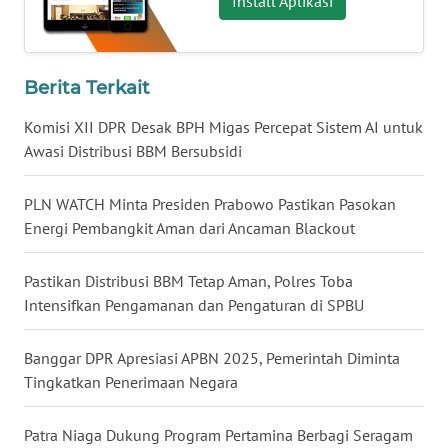
Install Aplikasi
WN
BABEL
Berita Terkait
WN
SUMBAR
Komisi XII DPR Desak BPH Migas Percepat Sistem AI untuk
Awasi Distribusi BBM Bersubsidi
WN
SUMSEL
PLN WATCH Minta Presiden Prabowo Pastikan Pasokan
Energi Pembangkit Aman dari Ancaman Blackout
WN
BENGKULU
Pastikan Distribusi BBM Tetap Aman, Polres Toba
Intensifkan Pengamanan dan Pengaturan di SPBU
WN
LAMPUNG
Banggar DPR Apresiasi APBN 2025, Pemerintah Diminta
Tingkatkan Penerimaan Negara
WN
JATENG
Patra Niaga Dukung Program Pertamina Berbagi Seragam