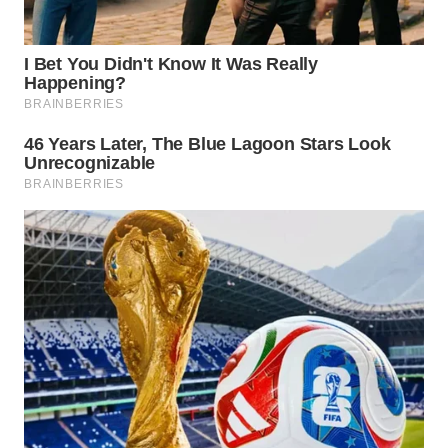
WN
MALUKU
WN
MALUT
WN
DAIRI
WN
DANAU
TOBA
WN
NIAS
WN
LANGKAT