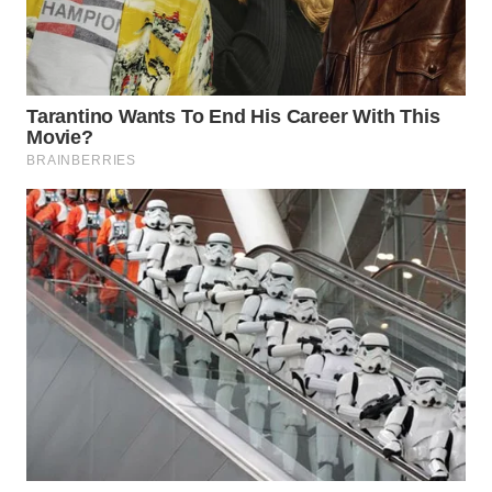
WN
SUMEDANG
WN
CIANJUR
WN
KEPULAUAN
SERIBU
WN
TANGERANG
WN
BINJAI
WN
CIREBON