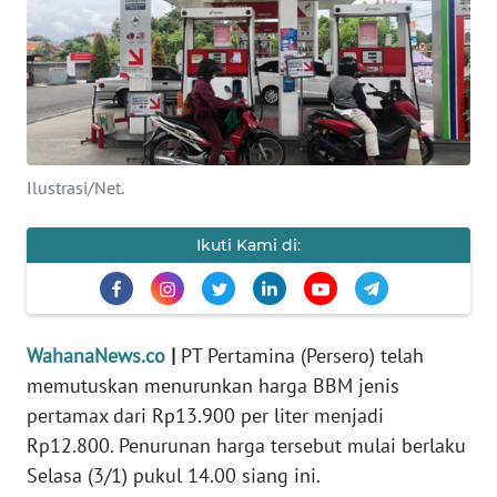
SAINS-TEKNO
KESEHATAN
INTERNASIONAL
Ilustrasi/Net.
SERBA-SERBI
Ikuti Kami di:
PENDIDIKAN
OLAHRAGA
WahanaNews.co
|
PT Pertamina (Persero) telah
OPINI
memutuskan menurunkan harga BBM jenis
pertamax dari Rp13.900 per liter menjadi
Rp12.800. Penurunan harga tersebut mulai berlaku
EDITORIAL
Selasa (3/1) pukul 14.00 siang ini.