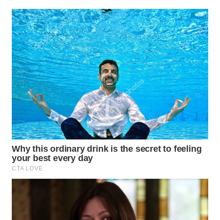
TAPANULI
TENGAH
WN DELI
SERDANG
WN
TEBING
TINGGI
WN
PAKPAK
WN
KARAWANG
WN
BEKASI