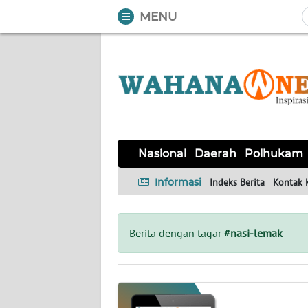
MENU
WAHANA
Tutup
TV
NASIONAL
DAERAH
POLHUKAM
KRIMINAL
EKUIN
SAINS-
KESEHATAN
INTERNASIONAL
Nasional
Daerah
Polhukam
TEKNO
Informasi
Indeks Berita
Kontak 
SERBA-
PENDIDIKAN
OLAHRAGA
OPINI
SERBI
Berita dengan tagar
#nasi-lemak
EDITORIAL
Informasi