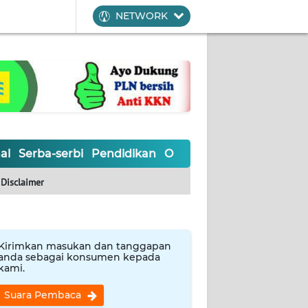
NETWORK
al
Serba-serbi
Pendidikan
Olahraga
Opini
Editoria
Disclaimer
Kirimkan masukan dan tanggapan
anda sebagai konsumen kepada
kami.
Suara Pembaca