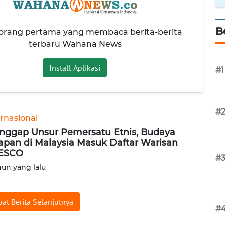
B
 orang pertama yang membaca berita-berita
terbaru Wahana News
Install Aplikasi
#1
#
ernasional
nggap Unsur Pemersatu Etnis, Budaya
apan di Malaysia Masuk Daftar Warisan
ESCO
#
hun yang lalu
at Berita Selanjutnya
#