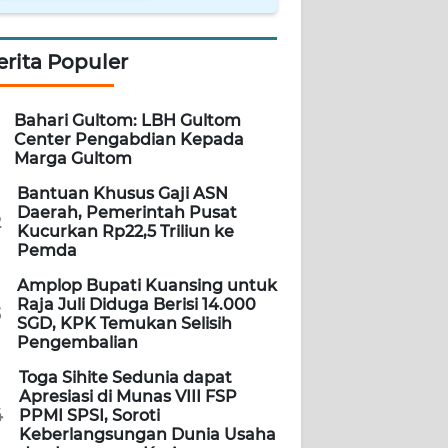
erita Populer
Bahari Gultom: LBH Gultom
Center Pengabdian Kepada
Marga Gultom
Bantuan Khusus Gaji ASN
Daerah, Pemerintah Pusat
2
Kucurkan Rp22,5 Triliun ke
Pemda
Amplop Bupati Kuansing untuk
Raja Juli Diduga Berisi 14.000
3
SGD, KPK Temukan Selisih
Pengembalian
Toga Sihite Sedunia dapat
Apresiasi di Munas VIII FSP
4
PPMI SPSI, Soroti
Keberlangsungan Dunia Usaha