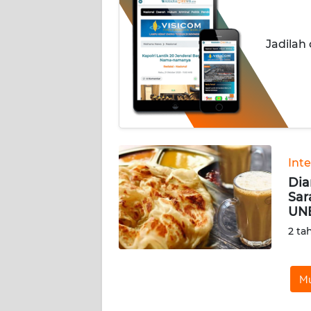
INDEKS
BERITA
Jadilah
KONTAK
KAMI
INFO
IKLAN
TENTANG
Int
KAMI
Dia
Sar
UN
PEDOMAN
MEDIA
2 ta
SIBER
Mu
REDAKSI