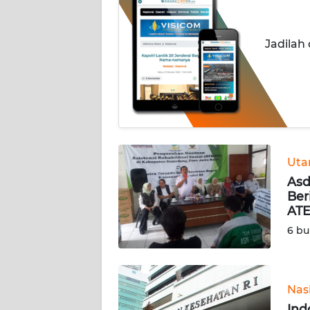
INDEKS
BERITA
Jadilah
KONTAK
KAMI
INFO
IKLAN
TENTANG
Ut
KAMI
Asd
Ber
ATE
PEDOMAN
MEDIA
6 bu
SIBER
REDAKSI
Nas
Ind