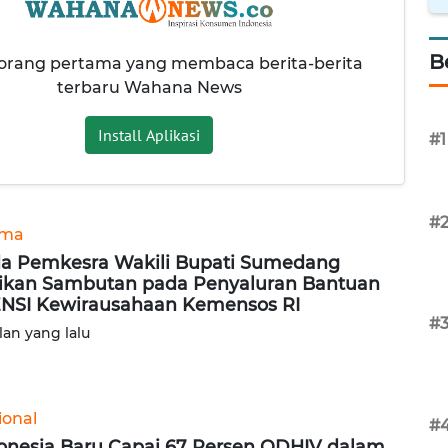
B
 orang pertama yang membaca berita-berita
terbaru Wahana News
Install Aplikasi
#1
#
ama
a Pemkesra Wakili Bupati Sumedang
ikan Sambutan pada Penyaluran Bantuan
NSI Kewirausahaan Kemensos RI
#
lan yang lalu
ional
#
onesia Baru Capai 67 Persen ODHIV dalam