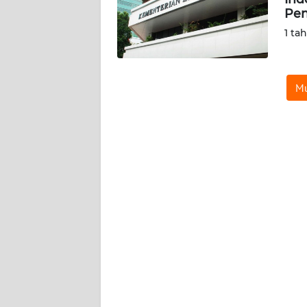
KARIR
Pen
1 ta
DISCLAIMER
Wahana
Mu
News
Regional
WN
SUMUT
WN
JAKARTA
WN
JABAR
WN
BANTEN