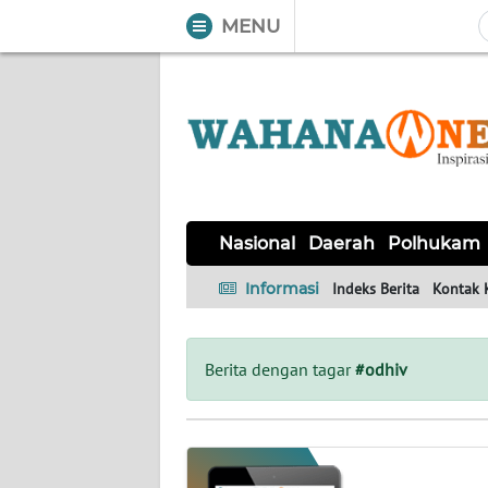
MENU
WAHANA
Tutup
TV
NASIONAL
DAERAH
POLHUKAM
KRIMINAL
EKUIN
SAINS-
KESEHATAN
INTERNASIONAL
Nasional
Daerah
Polhukam
TEKNO
Informasi
Indeks Berita
Kontak 
SERBA-
PENDIDIKAN
OLAHRAGA
OPINI
SERBI
Berita dengan tagar
#odhiv
EDITORIAL
Informasi