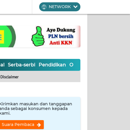
NETWORK
al
Serba-serbi
Pendidikan
Olahraga
Opini
Editoria
Disclaimer
Kirimkan masukan dan tanggapan
anda sebagai konsumen kepada
kami.
Suara Pembaca