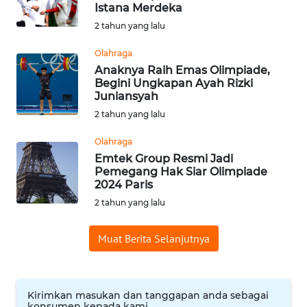
SAINS-TEKNO
Istana Merdeka
2 tahun yang lalu
KESEHATAN
Olahraga
Anaknya Raih Emas Olimpiade,
Begini Ungkapan Ayah Rizki
INTERNASIONAL
Juniansyah
2 tahun yang lalu
SERBA-SERBI
Olahraga
Emtek Group Resmi Jadi
PENDIDIKAN
Pemegang Hak Siar Olimpiade
2024 Paris
OLAHRAGA
2 tahun yang lalu
OPINI
Muat Berita Selanjutnya
EDITORIAL
Kirimkan masukan dan tanggapan anda sebagai
konsumen kepada kami.