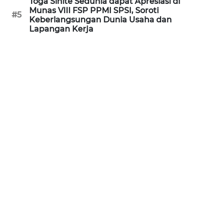
Toga Sihite Sedunia dapat Apresiasi di
Munas VIII FSP PPMI SPSI, Soroti
#5
Keberlangsungan Dunia Usaha dan
KARIR
Lapangan Kerja
DISCLAIMER
Wahana
News
Regional
WN
SUMUT
WN
JAKARTA
WN
JABAR