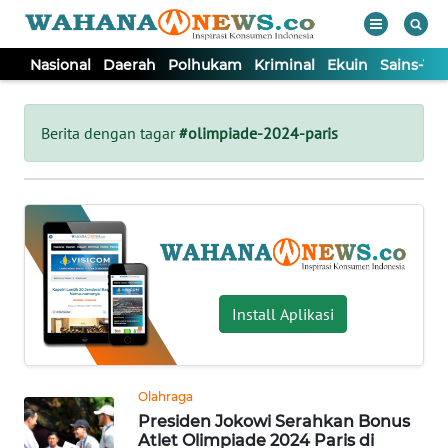
Nasional
Daerah
Polhukam
Kriminal
Ekuin
Sains-Te
WAHANA
Tutup
TV
Berita dengan tagar
#olimpiade-2024-paris
NASIONAL
DAERAH
POLHUKAM
Install Aplikasi
KRIMINAL
Olahraga
EKUIN
Presiden Jokowi Serahkan Bonus
Atlet Olimpiade 2024 Paris di