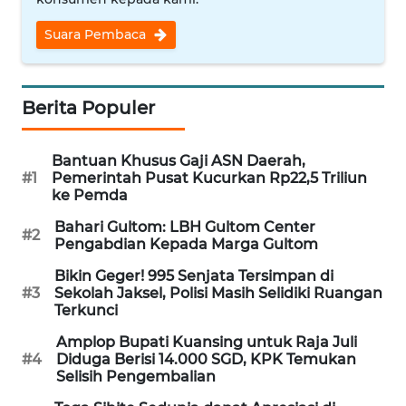
Informasi
Suara Pembaca
INDEKS
BERITA
Berita Populer
KONTAK
KAMI
Bantuan Khusus Gaji ASN Daerah,
#1
Pemerintah Pusat Kucurkan Rp22,5 Triliun
INFO
ke Pemda
IKLAN
Bahari Gultom: LBH Gultom Center
#2
Pengabdian Kepada Marga Gultom
TENTANG
KAMI
Bikin Geger! 995 Senjata Tersimpan di
#3
Sekolah Jaksel, Polisi Masih Selidiki Ruangan
Terkunci
PEDOMAN
MEDIA
Amplop Bupati Kuansing untuk Raja Juli
SIBER
#4
Diduga Berisi 14.000 SGD, KPK Temukan
Selisih Pengembalian
REDAKSI