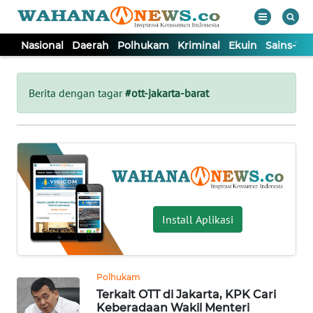
Nasional
Daerah
Polhukam
Kriminal
Ekuin
Sains-Te
WAHANA
Tutup
TV
Berita dengan tagar
#ott-jakarta-barat
NASIONAL
DAERAH
POLHUKAM
Install Aplikasi
KRIMINAL
Polhukam
EKUIN
Terkait OTT di Jakarta, KPK Cari
Keberadaan Wakil Menteri