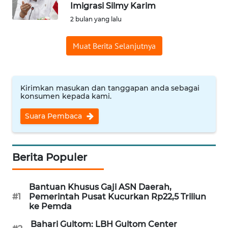
SAINS-TEKNO
Imigrasi Silmy Karim
2 bulan yang lalu
KESEHATAN
Muat Berita Selanjutnya
INTERNASIONAL
Kirimkan masukan dan tanggapan anda sebagai
SERBA-SERBI
konsumen kepada kami.
Suara Pembaca
PENDIDIKAN
OLAHRAGA
Berita Populer
OPINI
Bantuan Khusus Gaji ASN Daerah,
#1
Pemerintah Pusat Kucurkan Rp22,5 Triliun
EDITORIAL
ke Pemda
Bahari Gultom: LBH Gultom Center