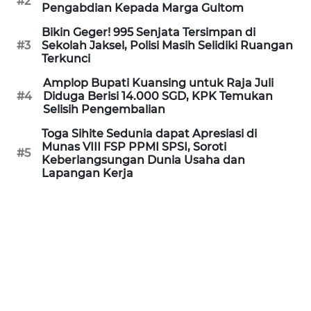
#2
Informasi
Pengabdian Kepada Marga Gultom
Bikin Geger! 995 Senjata Tersimpan di
INDEKS
#3
Sekolah Jaksel, Polisi Masih Selidiki Ruangan
BERITA
Terkunci
Amplop Bupati Kuansing untuk Raja Juli
KONTAK
#4
Diduga Berisi 14.000 SGD, KPK Temukan
KAMI
Selisih Pengembalian
Toga Sihite Sedunia dapat Apresiasi di
INFO
Munas VIII FSP PPMI SPSI, Soroti
IKLAN
#5
Keberlangsungan Dunia Usaha dan
Lapangan Kerja
TENTANG
KAMI
PEDOMAN
MEDIA
SIBER
REDAKSI