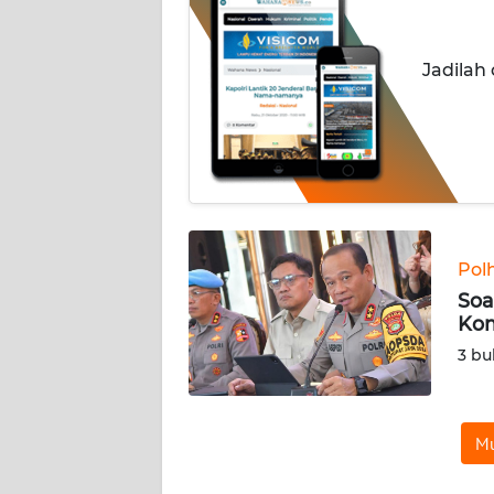
INDEKS
BERITA
Jadilah
KONTAK
KAMI
INFO
IKLAN
TENTANG
Pol
KAMI
Soa
Kom
PEDOMAN
3 bu
MEDIA
SIBER
Mu
REDAKSI