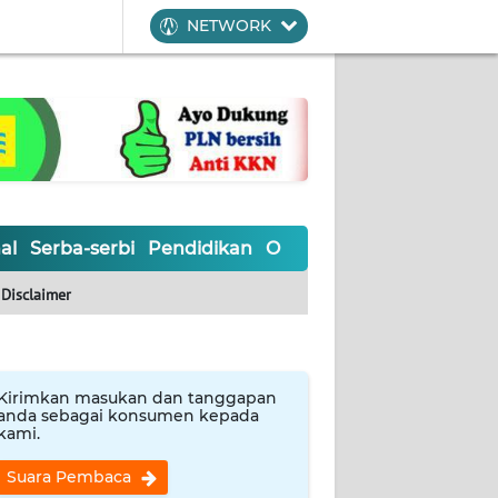
NETWORK
al
Serba-serbi
Pendidikan
Olahraga
Opini
Editoria
Disclaimer
Kirimkan masukan dan tanggapan
anda sebagai konsumen kepada
kami.
Suara Pembaca