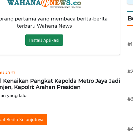
B
 orang pertama yang membaca berita-berita
terbaru Wahana News
Install Aplikasi
#1
#
hukam
l Kenaikan Pangkat Kapolda Metro Jaya Jadi
jen, Kapolri: Arahan Presiden
lan yang lalu
#
at Berita Selanjutnya
#