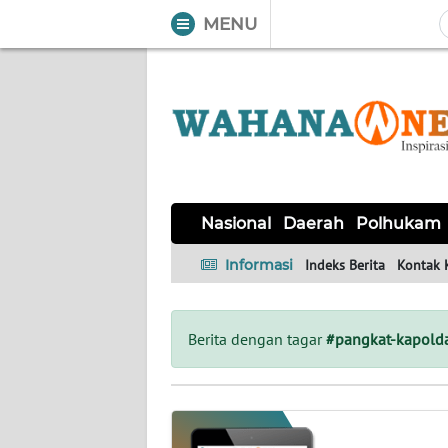
MENU
WAHANA
Tutup
TV
NASIONAL
DAERAH
POLHUKAM
KRIMINAL
EKUIN
SAINS-
KESEHATAN
INTERNASIONAL
Nasional
Daerah
Polhukam
TEKNO
Informasi
Indeks Berita
Kontak 
SERBA-
PENDIDIKAN
OLAHRAGA
OPINI
SERBI
Berita dengan tagar
#pangkat-kapolda
EDITORIAL
Informasi