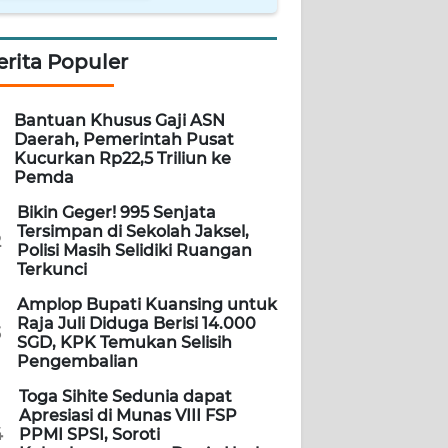
erita Populer
Bantuan Khusus Gaji ASN
Daerah, Pemerintah Pusat
Kucurkan Rp22,5 Triliun ke
Pemda
Bikin Geger! 995 Senjata
Tersimpan di Sekolah Jaksel,
2
Polisi Masih Selidiki Ruangan
Terkunci
Amplop Bupati Kuansing untuk
Raja Juli Diduga Berisi 14.000
3
SGD, KPK Temukan Selisih
Pengembalian
Toga Sihite Sedunia dapat
Apresiasi di Munas VIII FSP
4
PPMI SPSI, Soroti