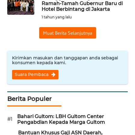
SAINS-TEKNO
Ramah-Tamah Gubernur Baru di
Hotel Berbintang di Jakarta
1 tahun yang lalu
KESEHATAN
Muat Berita Selanjutnya
INTERNASIONAL
SERBA-SERBI
Kirimkan masukan dan tanggapan anda sebagai
konsumen kepada kami.
PENDIDIKAN
Suara Pembaca
OLAHRAGA
Berita Populer
OPINI
Bahari Gultom: LBH Gultom Center
#1
EDITORIAL
Pengabdian Kepada Marga Gultom
Bantuan Khusus Gaji ASN Daerah,