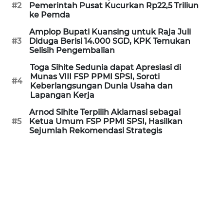
Informasi
#2
Pemerintah Pusat Kucurkan Rp22,5 Triliun
ke Pemda
INDEKS
Amplop Bupati Kuansing untuk Raja Juli
BERITA
#3
Diduga Berisi 14.000 SGD, KPK Temukan
Selisih Pengembalian
KONTAK
Toga Sihite Sedunia dapat Apresiasi di
KAMI
Munas VIII FSP PPMI SPSI, Soroti
#4
Keberlangsungan Dunia Usaha dan
Lapangan Kerja
INFO
IKLAN
Arnod Sihite Terpilih Aklamasi sebagai
#5
Ketua Umum FSP PPMI SPSI, Hasilkan
Sejumlah Rekomendasi Strategis
TENTANG
KAMI
PEDOMAN
MEDIA
SIBER
REDAKSI