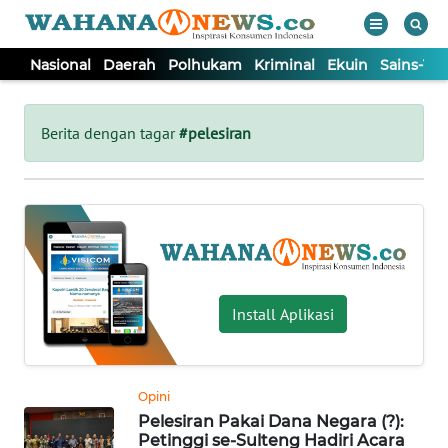
Nasional
Daerah
Polhukam
Kriminal
Ekuin
Sains-Te
WAHANA
Tutup
TV
Berita dengan tagar
#pelesiran
NASIONAL
DAERAH
POLHUKAM
Install Aplikasi
KRIMINAL
Opini
EKUIN
Pelesiran Pakai Dana Negara (?):
Petinggi se-Sulteng Hadiri Acara