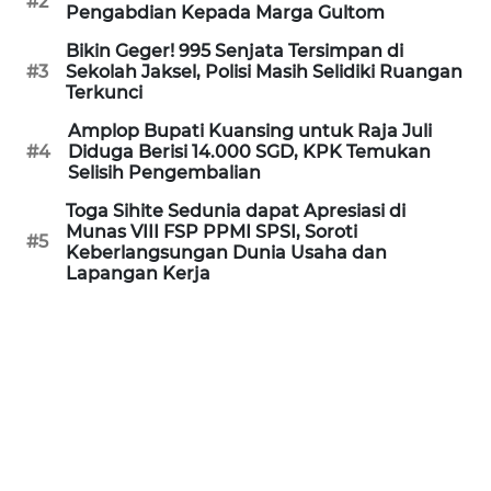
#2
Informasi
Pengabdian Kepada Marga Gultom
Bikin Geger! 995 Senjata Tersimpan di
INDEKS
#3
Sekolah Jaksel, Polisi Masih Selidiki Ruangan
BERITA
Terkunci
Amplop Bupati Kuansing untuk Raja Juli
KONTAK
#4
Diduga Berisi 14.000 SGD, KPK Temukan
KAMI
Selisih Pengembalian
Toga Sihite Sedunia dapat Apresiasi di
INFO
Munas VIII FSP PPMI SPSI, Soroti
IKLAN
#5
Keberlangsungan Dunia Usaha dan
Lapangan Kerja
TENTANG
KAMI
PEDOMAN
MEDIA
SIBER
REDAKSI