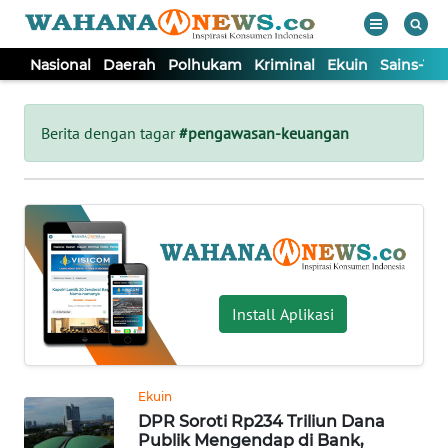
Nasional
Daerah
Polhukam
Kriminal
Ekuin
Sains-Te
WAHANA
Tutup
TV
Berita dengan tagar
#pengawasan-keuangan
NASIONAL
DAERAH
POLHUKAM
Install Aplikasi
KRIMINAL
Ekuin
EKUIN
DPR Soroti Rp234 Triliun Dana
Publik Mengendap di Bank,