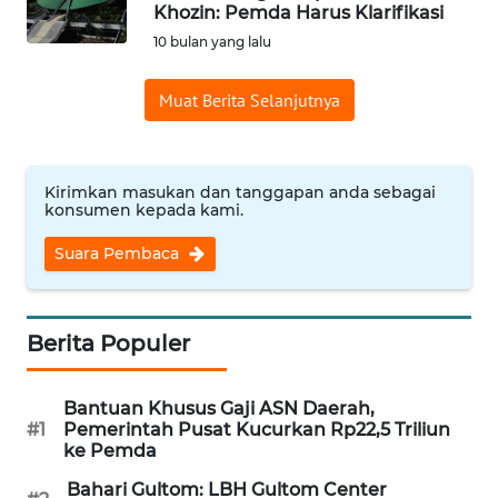
SAINS-TEKNO
Khozin: Pemda Harus Klarifikasi
10 bulan yang lalu
KESEHATAN
Muat Berita Selanjutnya
INTERNASIONAL
Kirimkan masukan dan tanggapan anda sebagai
SERBA-SERBI
konsumen kepada kami.
Suara Pembaca
PENDIDIKAN
OLAHRAGA
Berita Populer
OPINI
Bantuan Khusus Gaji ASN Daerah,
#1
Pemerintah Pusat Kucurkan Rp22,5 Triliun
EDITORIAL
ke Pemda
Bahari Gultom: LBH Gultom Center