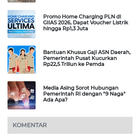
PORTAL
KONSUMEN
Promo Home Charging PLN di
GIIAS 2026, Dapat Voucher Listrik
hingga Rp1,3 Juta
FORWAMKI
ALPERKLINAS
Bantuan Khusus Gaji ASN Daerah,
Pemerintah Pusat Kucurkan
FORJASIDA
Rp22,5 Triliun ke Pemda
TAMBANG
NEWS
Media Asing Sorot Hubungan
Pemerintah RI dengan "9 Naga"
Ada Apa?
SITUNGIR
NEWS
KOMENTAR
SIDIKALANG
NEWS