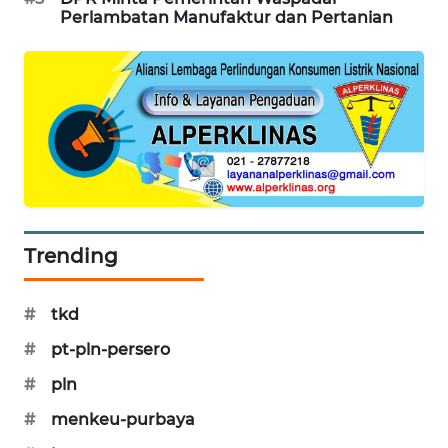
KARING
Perlambatan Manufaktur dan Pertanian
NEWS
JURNAL
MARITIM
HUMBANG
NEWS
GARONGGANG
Trending
NEWS
FISUELRI
#
tkd
ID
#
pt-pln-persero
ENERGI
#
pln
NEWS
#
menkeu-purbaya