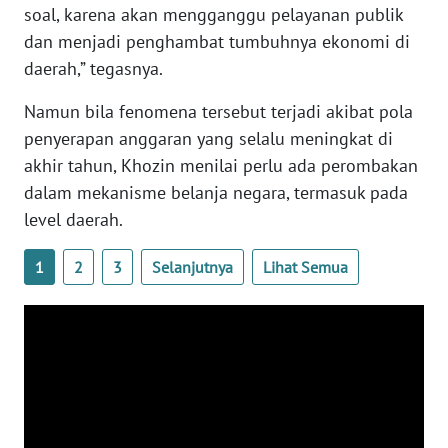
soal, karena akan mengganggu pelayanan publik
WN
dan menjadi penghambat tumbuhnya ekonomi di
SERAMBI
daerah,” tegasnya.
WN
Namun bila fenomena tersebut terjadi akibat pola
JAMBI
penyerapan anggaran yang selalu meningkat di
akhir tahun, Khozin menilai perlu ada perombakan
WN
dalam mekanisme belanja negara, termasuk pada
SULTRA
level daerah.
WN
1
2
3
Selanjutnya
Lihat Semua
NTB
WN
SULTENG
WN
SULBAR