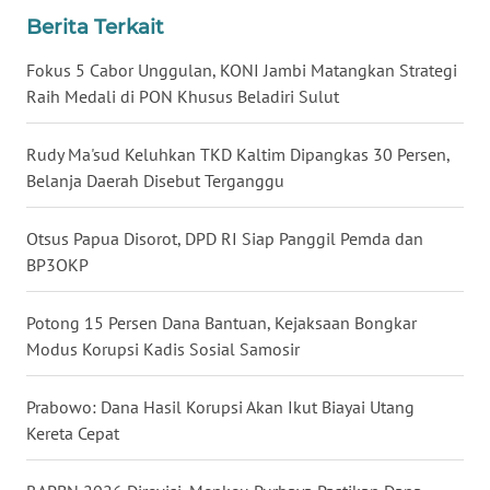
Berita Terkait
WN
NUSANTARA
Fokus 5 Cabor Unggulan, KONI Jambi Matangkan Strategi
Raih Medali di PON Khusus Beladiri Sulut
WN
JOGJA
Rudy Ma'sud Keluhkan TKD Kaltim Dipangkas 30 Persen,
Belanja Daerah Disebut Terganggu
WN
JATIM
Otsus Papua Disorot, DPD RI Siap Panggil Pemda dan
BP3OKP
WN
BALI
Potong 15 Persen Dana Bantuan, Kejaksaan Bongkar
Modus Korupsi Kadis Sosial Samosir
WN
KALBAR
Prabowo: Dana Hasil Korupsi Akan Ikut Biayai Utang
Kereta Cepat
WN
KALTENG