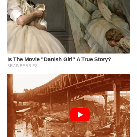
WAHANA
LISTRIK
WAHANA
TRAVEL
WAHANA
TV
WAHANANEWS
ID
WAHANANEWS
CO ID
WAHANANEWS
NET