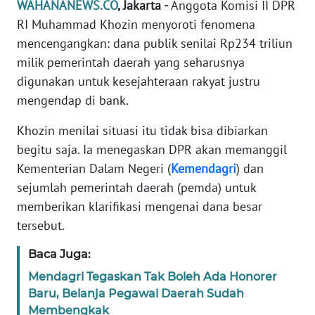
WAHANANEWS.CO
, Jakarta -
Anggota Komisi II DPR
Informasi
RI Muhammad Khozin menyoroti fenomena
INDEKS
mencengangkan: dana publik senilai Rp234 triliun
BERITA
milik pemerintah daerah yang seharusnya
digunakan untuk kesejahteraan rakyat justru
KONTAK
mengendap di bank.
KAMI
Khozin menilai situasi itu tidak bisa dibiarkan
INFO
begitu saja. Ia menegaskan DPR akan memanggil
IKLAN
Kementerian Dalam Negeri (
Kemendagri
) dan
sejumlah pemerintah daerah (pemda) untuk
TENTANG
memberikan klarifikasi mengenai dana besar
KAMI
tersebut.
PEDOMAN
Baca Juga:
MEDIA
SIBER
Mendagri Tegaskan Tak Boleh Ada Honorer
Baru, Belanja Pegawai Daerah Sudah
Membengkak
REDAKSI