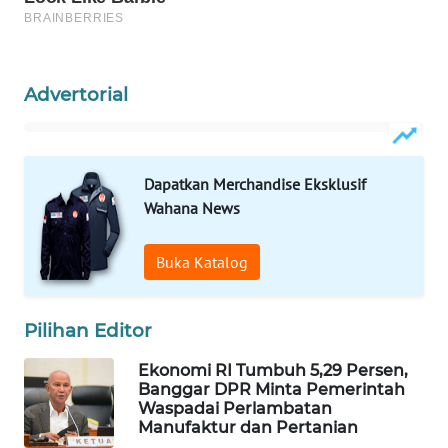
WAHANA
DESA
WISATA
Advertorial
LAPAK
WAHANA
Dapatkan Merchandise Eksklusif
Wahana
Wahana News
Network
KONSUMEN
Buka Katalog
LISTRIK
Pilihan Editor
MASYARAKAT
KELISTRIKAN
Ekonomi RI Tumbuh 5,29 Persen,
Banggar DPR Minta Pemerintah
Waspadai Perlambatan
WALINKI
Manufaktur dan Pertanian
ID