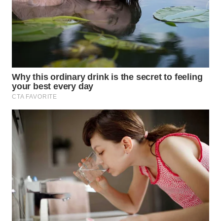
WN
PRIANGAN
TIMUR
WN
SEMARANG
WN
SOLO
WN
BOROBUDUR
WN
MADURA
WN
SURABAYA