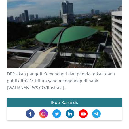
SAINS-TEKNO
KESEHATAN
INTERNASIONAL
SERBA-SERBI
PENDIDIKAN
DPR akan panggil Kemendagri dan pemda terkait dana
publik Rp234 triliun yang mengendap di bank.
OLAHRAGA
[WAHANANEWS.CO/Ilustrasi].
OPINI
Ikuti Kami di:
EDITORIAL