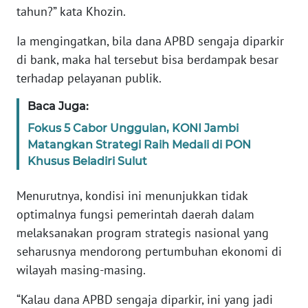
tahun?” kata Khozin.
WN
BANTEN
Ia mengingatkan, bila dana APBD sengaja diparkir
di bank, maka hal tersebut bisa berdampak besar
WN
terhadap pelayanan publik.
NTT
Baca Juga:
WN
KEPRI
Fokus 5 Cabor Unggulan, KONI Jambi
Matangkan Strategi Raih Medali di PON
Khusus Beladiri Sulut
WN
PAPUA
Menurutnya, kondisi ini menunjukkan tidak
optimalnya fungsi pemerintah daerah dalam
WN
PAPUA
melaksanakan program strategis nasional yang
BARAT
seharusnya mendorong pertumbuhan ekonomi di
wilayah masing-masing.
WN
RIAU
“Kalau dana APBD sengaja diparkir, ini yang jadi