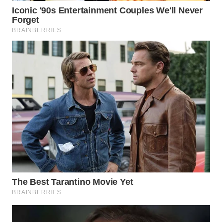
WN
SUMEDANG
WN
CIANJUR
WN
KEPULAUAN
SERIBU
WN
TANGERANG
WN
BINJAI
WN
CIREBON