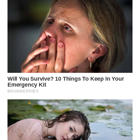
WN
INDRAMAYU
WN
KUNINGAN
WN
MAJALENGKA
WN
SUBANG
WN
SUKABUMI
WN
PURWAKARTA