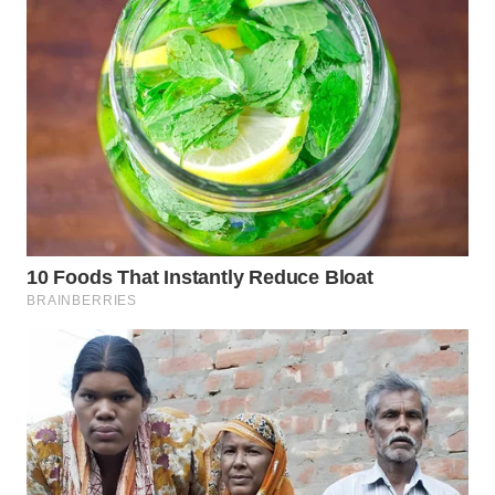
TAPANULI
TENGAH
WN DELI
SERDANG
WN
TEBING
TINGGI
WN
PAKPAK
WN
KARAWANG
WN
BEKASI