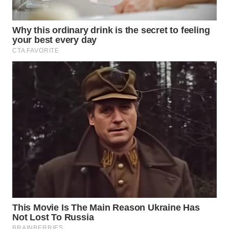
WN
NATUNA
WN
BINTAN
WN
MANDALIKA
WN
LIKUPANG
WN
LABUANBAJO
WN
BORNEO