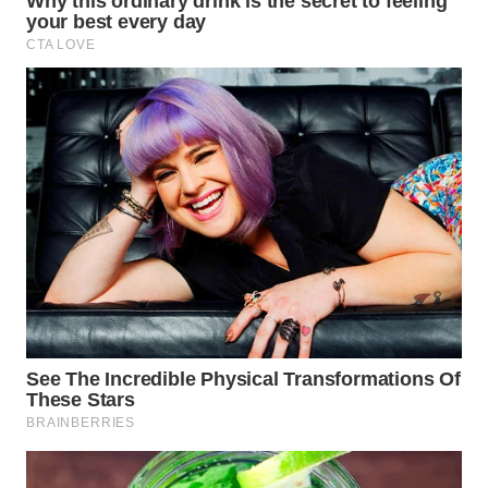
WN
TAPANULI
SELATAN
WN
TANJUNG
LESUNG
WN
KARO
WN
SIMALUNGUN
WN
LABUHANBATU
WN