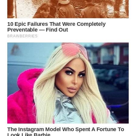
WAHANA
SPORT
WAHANA
UMKM
WAHANA
SELEB
WAHANA
PERSONA
WAHANA
OTOMOTIF
WAHANA
HEALTH