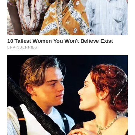
WN
BOGOR
WN
DEPOK
WN
TAPANULI
UTARA
WN
SAMOSIR
WN
PADANG
LAWAS