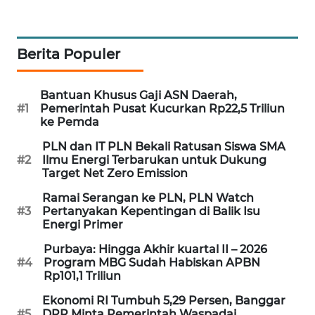
SIBARAGAS
NEWS
Berita Populer
METRO
SIANTAR
Bantuan Khusus Gaji ASN Daerah,
NEWS
#1
Pemerintah Pusat Kucurkan Rp22,5 Triliun
ke Pemda
METRO
PLN dan IT PLN Bekali Ratusan Siswa SMA
MEDAN
#2
Ilmu Energi Terbarukan untuk Dukung
NEWS
Target Net Zero Emission
Ramai Serangan ke PLN, PLN Watch
METRO
#3
Pertanyakan Kepentingan di Balik Isu
JAKARTA
Energi Primer
NEWS
Purbaya: Hingga Akhir kuartal II – 2026
#4
Program MBG Sudah Habiskan APBN
KRT
Rp101,1 Triliun
NEWS
Ekonomi RI Tumbuh 5,29 Persen, Banggar
#5
DPR Minta Pemerintah Waspadai