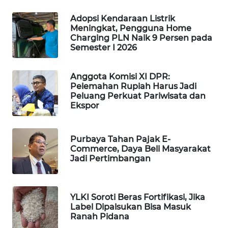
MAWAKA
Adopsi Kendaraan Listrik
Meningkat, Pengguna Home
ID
Charging PLN Naik 9 Persen pada
Semester I 2026
MARTABAT
NET
Anggota Komisi XI DPR:
Pelemahan Rupiah Harus Jadi
PLN
Peluang Perkuat Pariwisata dan
WATCH
Ekspor
MKLI
Purbaya Tahan Pajak E-
Commerce, Daya Beli Masyarakat
LPKKI
Jadi Pertimbangan
LKKI
YLKI Soroti Beras Fortifikasi, Jika
Label Dipalsukan Bisa Masuk
KOPEKLIN
Ranah Pidana