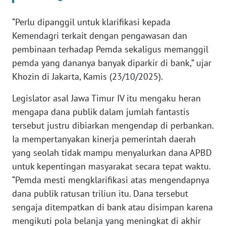
“Perlu dipanggil untuk klarifikasi kepada
KARIR
Kemendagri terkait dengan pengawasan dan
pembinaan terhadap Pemda sekaligus memanggil
DISCLAIMER
pemda yang dananya banyak diparkir di bank,” ujar
Khozin di Jakarta, Kamis (23/10/2025).
Wahana
News
Regional
Legislator asal Jawa Timur IV itu mengaku heran
mengapa dana publik dalam jumlah fantastis
WN
tersebut justru dibiarkan mengendap di perbankan.
SUMUT
Ia mempertanyakan kinerja pemerintah daerah
yang seolah tidak mampu menyalurkan dana APBD
WN
untuk kepentingan masyarakat secara tepat waktu.
JAKARTA
“Pemda mesti mengklarifikasi atas mengendapnya
dana publik ratusan triliun itu. Dana tersebut
WN
sengaja ditempatkan di bank atau disimpan karena
JABAR
mengikuti pola belanja yang meningkat di akhir