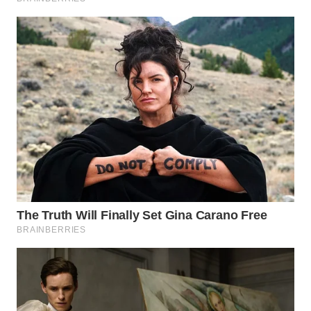
Wahana
Media
Group
WAHANA
NEWS
WAHANA
TANI
WAHANA
ADVOKAT
WAHANA
INFRASTRUKTUR
WAHANA
KONSUMEN