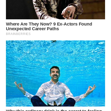
WN
MALUKU
WN
MALUT
WN
DAIRI
WN
DANAU
TOBA
WN
NIAS
WN
LANGKAT