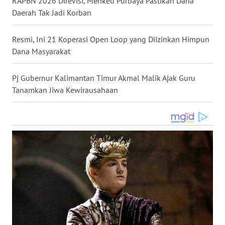
RAPBN 2026 Direvisi, Menkeu Purbaya Pastikan Dana
WN
Daerah Tak Jadi Korban
KALTARA
Resmi, Ini 21 Koperasi Open Loop yang Diizinkan Himpun
WN
Dana Masyarakat
KALSEL
Pj Gubernur Kalimantan Timur Akmal Malik Ajak Guru
WN
Tanamkan Jiwa Kewirausahaan
KALTIM
WN
SULSEL
WN
GORONTALO
WN
SULUT