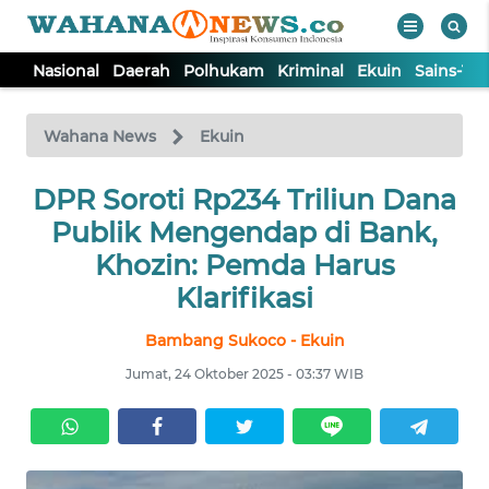
Nasional
Daerah
Polhukam
Kriminal
Ekuin
Sains-Te
WAHANA
Tutup
TV
Wahana News
Ekuin
NASIONAL
DPR Soroti Rp234 Triliun Dana
Publik Mengendap di Bank,
DAERAH
Khozin: Pemda Harus
Klarifikasi
POLHUKAM
Bambang Sukoco - Ekuin
Jumat, 24 Oktober 2025 - 03:37 WIB
KRIMINAL
EKUIN