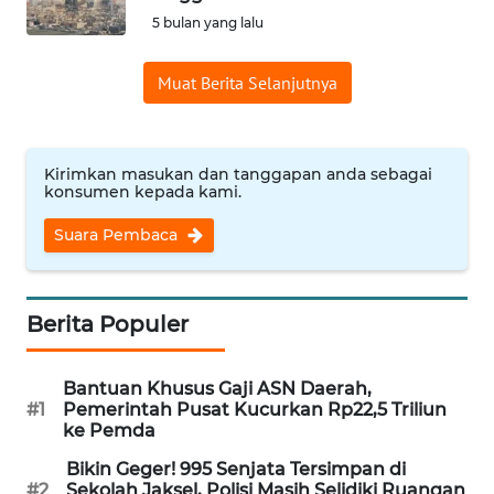
SAINS-TEKNO
5 bulan yang lalu
KESEHATAN
Muat Berita Selanjutnya
INTERNASIONAL
Kirimkan masukan dan tanggapan anda sebagai
konsumen kepada kami.
SERBA-SERBI
Suara Pembaca
PENDIDIKAN
OLAHRAGA
Berita Populer
OPINI
Bantuan Khusus Gaji ASN Daerah,
#1
Pemerintah Pusat Kucurkan Rp22,5 Triliun
ke Pemda
EDITORIAL
Bikin Geger! 995 Senjata Tersimpan di
#2
Sekolah Jaksel, Polisi Masih Selidiki Ruangan