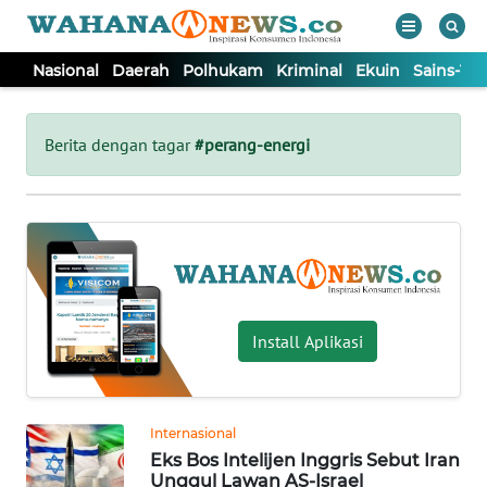
Nasional
Daerah
Polhukam
Kriminal
Ekuin
Sains-Te
WAHANA
Tutup
TV
Berita dengan tagar
#perang-energi
NASIONAL
DAERAH
POLHUKAM
Install Aplikasi
KRIMINAL
Internasional
EKUIN
Eks Bos Intelijen Inggris Sebut Iran
Unggul Lawan AS-Israel