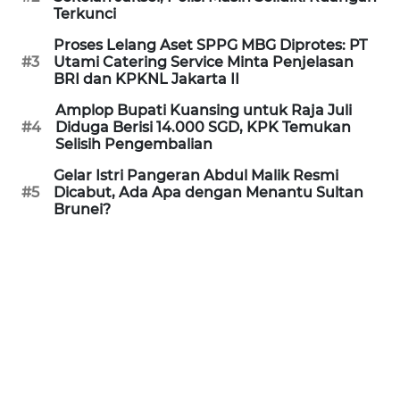
Informasi
Terkunci
Proses Lelang Aset SPPG MBG Diprotes: PT
INDEKS
#3
Utami Catering Service Minta Penjelasan
BERITA
BRI dan KPKNL Jakarta II
Amplop Bupati Kuansing untuk Raja Juli
KONTAK
#4
Diduga Berisi 14.000 SGD, KPK Temukan
KAMI
Selisih Pengembalian
Gelar Istri Pangeran Abdul Malik Resmi
INFO
#5
Dicabut, Ada Apa dengan Menantu Sultan
IKLAN
Brunei?
TENTANG
KAMI
PEDOMAN
MEDIA
SIBER
REDAKSI