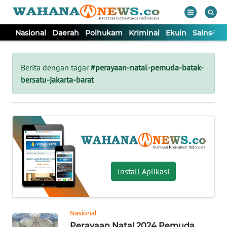
Nasional
Daerah
Polhukam
Kriminal
Ekuin
Sains-Te
WAHANA
Tutup
TV
Berita dengan tagar
#perayaan-natal-pemuda-batak-
bersatu-jakarta-barat
NASIONAL
DAERAH
POLHUKAM
Install Aplikasi
KRIMINAL
EKUIN
Nasional
Perayaan Natal 2024 Pemuda