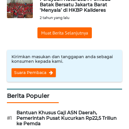
SAINS-TEKNO
Batak Bersatu Jakarta Barat
‘Menyala’ di HKBP Kalideres
2 tahun yang lalu
KESEHATAN
Muat Berita Selanjutnya
INTERNASIONAL
SERBA-SERBI
Kirimkan masukan dan tanggapan anda sebagai
konsumen kepada kami.
PENDIDIKAN
Suara Pembaca
OLAHRAGA
Berita Populer
OPINI
Bantuan Khusus Gaji ASN Daerah,
EDITORIAL
#1
Pemerintah Pusat Kucurkan Rp22,5 Triliun
ke Pemda