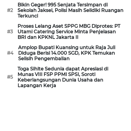
Informasi
Bikin Geger! 995 Senjata Tersimpan di
#2
Sekolah Jaksel, Polisi Masih Selidiki Ruangan
INDEKS
Terkunci
BERITA
Proses Lelang Aset SPPG MBG Diprotes: PT
#3
Utami Catering Service Minta Penjelasan
KONTAK
BRI dan KPKNL Jakarta II
KAMI
Amplop Bupati Kuansing untuk Raja Juli
#4
Diduga Berisi 14.000 SGD, KPK Temukan
INFO
Selisih Pengembalian
IKLAN
Toga Sihite Sedunia dapat Apresiasi di
Munas VIII FSP PPMI SPSI, Soroti
#5
Keberlangsungan Dunia Usaha dan
TENTANG
Lapangan Kerja
KAMI
PEDOMAN
MEDIA
SIBER
REDAKSI