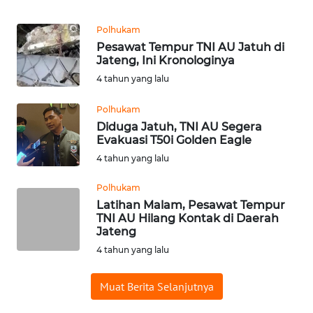
Informasi
Polhukam
INDEKS
Pesawat Tempur TNI AU Jatuh di
BERITA
Jateng, Ini Kronologinya
4 tahun yang lalu
KONTAK
KAMI
Polhukam
Diduga Jatuh, TNI AU Segera
INFO
Evakuasi T50i Golden Eagle
IKLAN
4 tahun yang lalu
Polhukam
TENTANG
Latihan Malam, Pesawat Tempur
KAMI
TNI AU Hilang Kontak di Daerah
Jateng
PEDOMAN
4 tahun yang lalu
MEDIA
SIBER
Muat Berita Selanjutnya
REDAKSI