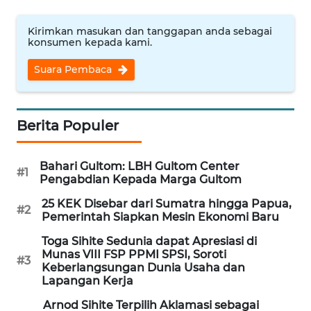
Kirimkan masukan dan tanggapan anda sebagai
KARIR
konsumen kepada kami.
Suara Pembaca
DISCLAIMER
Wahana
News
Berita Populer
Regional
Bahari Gultom: LBH Gultom Center
WN
#1
Pengabdian Kepada Marga Gultom
SUMUT
25 KEK Disebar dari Sumatra hingga Papua,
#2
Pemerintah Siapkan Mesin Ekonomi Baru
WN
JAKARTA
Toga Sihite Sedunia dapat Apresiasi di
Munas VIII FSP PPMI SPSI, Soroti
#3
Keberlangsungan Dunia Usaha dan
WN
Lapangan Kerja
JABAR
Arnod Sihite Terpilih Aklamasi sebagai