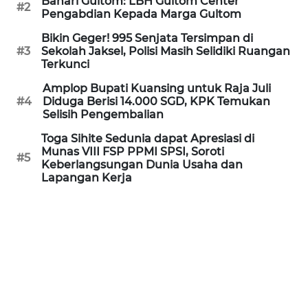
Bahari Gultom: LBH Gultom Center
Informasi
#2
Pengabdian Kepada Marga Gultom
INDEKS
Bikin Geger! 995 Senjata Tersimpan di
BERITA
#3
Sekolah Jaksel, Polisi Masih Selidiki Ruangan
Terkunci
KONTAK
Amplop Bupati Kuansing untuk Raja Juli
KAMI
#4
Diduga Berisi 14.000 SGD, KPK Temukan
Selisih Pengembalian
INFO
Toga Sihite Sedunia dapat Apresiasi di
Munas VIII FSP PPMI SPSI, Soroti
IKLAN
#5
Keberlangsungan Dunia Usaha dan
Lapangan Kerja
TENTANG
KAMI
PEDOMAN
MEDIA
SIBER
REDAKSI