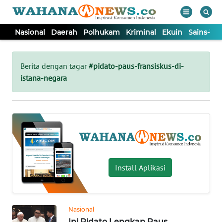
Nasional
Daerah
Polhukam
Kriminal
Ekuin
Sains-Te
WAHANA
Tutup
TV
Berita dengan tagar
#pidato-paus-fransiskus-di-
istana-negara
NASIONAL
DAERAH
POLHUKAM
Install Aplikasi
KRIMINAL
EKUIN
Nasional
Ini Pidato Lengkap Paus