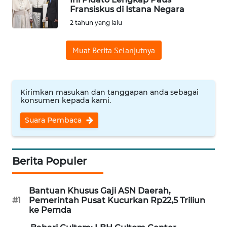
SAINS-TEKNO
Fransiskus di Istana Negara
2 tahun yang lalu
KESEHATAN
Muat Berita Selanjutnya
INTERNASIONAL
SERBA-SERBI
Kirimkan masukan dan tanggapan anda sebagai
konsumen kepada kami.
PENDIDIKAN
Suara Pembaca
OLAHRAGA
Berita Populer
OPINI
Bantuan Khusus Gaji ASN Daerah,
#1
Pemerintah Pusat Kucurkan Rp22,5 Triliun
EDITORIAL
ke Pemda