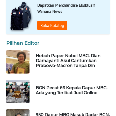
Dapatkan Merchandise Eksklusif
PORTAL
KONSUMEN
Wahana News
FORWAMKI
Buka Katalog
ALPERKLINAS
Pilihan Editor
FORJASIDA
Heboh Paper Nobel MBG, Dian
Damayanti Akui Cantumkan
TAMBANG
Prabowo-Macron Tanpa Izin
NEWS
SITUNGIR
BGN Pecat 66 Kepala Dapur MBG,
NEWS
Ada yang Terlibat Judi Online
SIDIKALANG
NEWS
950 Dapur MBG Masuk Radar BGN,