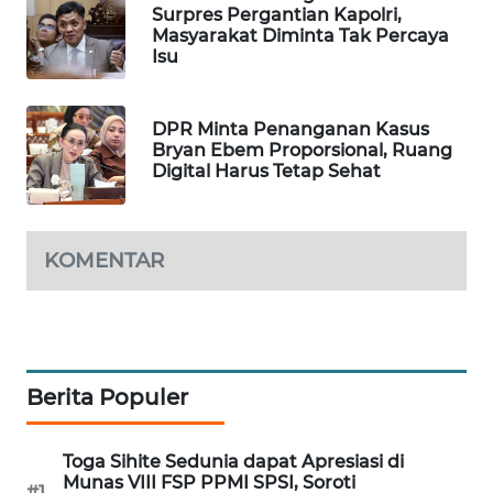
KARING
Surpres Pergantian Kapolri,
Masyarakat Diminta Tak Percaya
NEWS
Isu
JURNAL
MARITIM
DPR Minta Penanganan Kasus
Bryan Ebem Proporsional, Ruang
Digital Harus Tetap Sehat
HUMBANG
NEWS
KOMENTAR
GARONGGANG
NEWS
FISUELRI
ID
Berita Populer
ENERGI
NEWS
Toga Sihite Sedunia dapat Apresiasi di
Munas VIII FSP PPMI SPSI, Soroti
#1