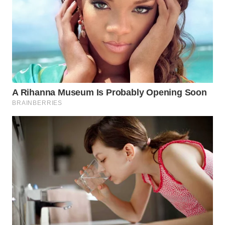
WN
PRIANGAN
TIMUR
WN
SEMARANG
WN
SOLO
WN
BOROBUDUR
WN
MADURA
WN
SURABAYA