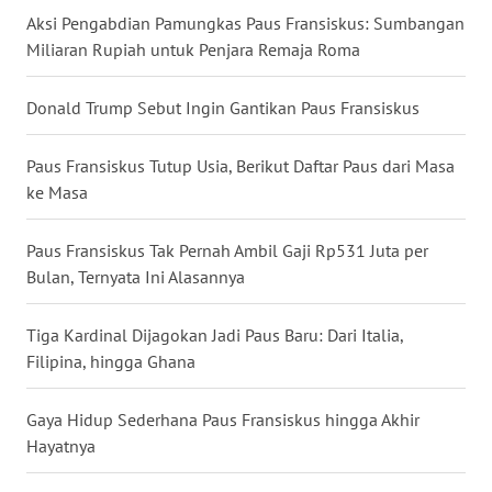
WN
Aksi Pengabdian Pamungkas Paus Fransiskus: Sumbangan
MALUKU
Miliaran Rupiah untuk Penjara Remaja Roma
WN
Donald Trump Sebut Ingin Gantikan Paus Fransiskus
MALUT
Paus Fransiskus Tutup Usia, Berikut Daftar Paus dari Masa
WN
ke Masa
DAIRI
Paus Fransiskus Tak Pernah Ambil Gaji Rp531 Juta per
WN
Bulan, Ternyata Ini Alasannya
DANAU
TOBA
Tiga Kardinal Dijagokan Jadi Paus Baru: Dari Italia,
Filipina, hingga Ghana
WN
NIAS
Gaya Hidup Sederhana Paus Fransiskus hingga Akhir
Hayatnya
WN
LANGKAT