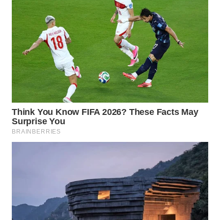
TAPANULI
TENGAH
WN DELI
SERDANG
WN
TEBING
TINGGI
WN
PAKPAK
WN
KARAWANG
WN
BEKASI