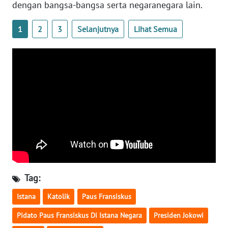
dengan bangsa-bangsa serta negaranegara lain.
WN
NUSANTARA
1
2
3
Selanjutnya
Lihat Semua
WN
JOGJA
WN
JATIM
WN
BALI
WN
KALBAR
Tag:
Istana
Katolik
Paus Fransiskus
WN
KALTENG
Pidato Paus Fransiskus Di Istana Negara
Presiden Jokowi