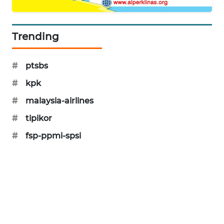
SONYA
ASA
NEWS
Trending
#
ptsbs
#
kpk
#
malaysia-airlines
#
tipikor
#
fsp-ppmi-spsi