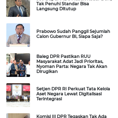
Tak Penuhi Standar Bisa
SIBARAGAS
Langsung Ditutup
NEWS
METRO
Prabowo Sudah Panggil Sejumlah
SIANTAR
Calon Gubernur BI, Siapa Saja?
NEWS
METRO
Baleg DPR Pastikan RUU
MEDAN
Masyarakat Adat Jadi Prioritas,
NEWS
Nyoman Parta: Negara Tak Akan
Dirugikan
METRO
JAKARTA
NEWS
Setjen DPR RI Perkuat Tata Kelola
Aset Negara Lewat Digitalisasi
Terintegrasi
KRT
NEWS
Komisi III DPR Tegaskan Tak Ada