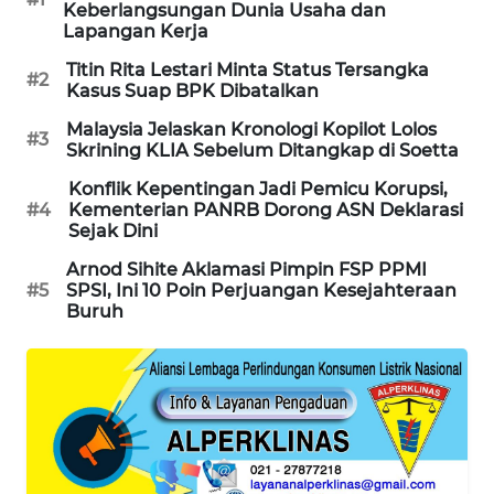
CILEUNGSI
Keberlangsungan Dunia Usaha dan
Lapangan Kerja
NEWS
Titin Rita Lestari Minta Status Tersangka
#2
Kasus Suap BPK Dibatalkan
BERKAT
NEWS
Malaysia Jelaskan Kronologi Kopilot Lolos
#3
Skrining KLIA Sebelum Ditangkap di Soetta
BERAMPU
Konflik Kepentingan Jadi Pemicu Korupsi,
NEWS
#4
Kementerian PANRB Dorong ASN Deklarasi
Sejak Dini
ANUGERAH
Arnod Sihite Aklamasi Pimpin FSP PPMI
NEWS
#5
SPSI, Ini 10 Poin Perjuangan Kesejahteraan
Buruh
AKHLAK
ID
PERAPKI
NEWS