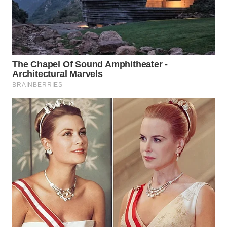
WN
BOGOR
WN
DEPOK
WN
TAPANULI
UTARA
WN
SAMOSIR
WN
PADANG
LAWAS