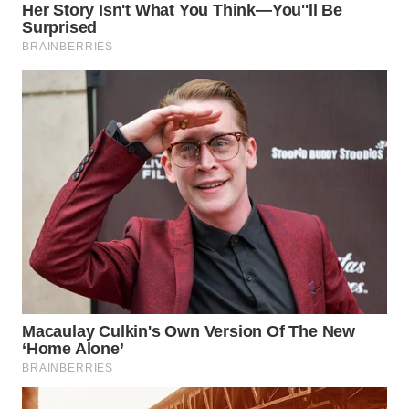
WAHANA
DESA
WISATA
LAPAK
WAHANA
Wahana
Network
KONSUMEN
LISTRIK
MASYARAKAT
KELISTRIKAN
WALINKI
ID