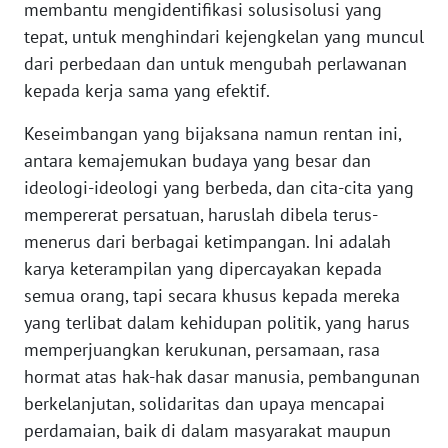
membantu mengidentifikasi solusisolusi yang
WN
tepat, untuk menghindari kejengkelan yang muncul
BABEL
dari perbedaan dan untuk mengubah perlawanan
kepada kerja sama yang efektif.
WN
SUMBAR
Keseimbangan yang bijaksana namun rentan ini,
antara kemajemukan budaya yang besar dan
WN
ideologi-ideologi yang berbeda, dan cita-cita yang
SUMSEL
mempererat persatuan, haruslah dibela terus-
menerus dari berbagai ketimpangan. Ini adalah
WN
karya keterampilan yang dipercayakan kepada
BENGKULU
semua orang, tapi secara khusus kepada mereka
yang terlibat dalam kehidupan politik, yang harus
WN
LAMPUNG
memperjuangkan kerukunan, persamaan, rasa
hormat atas hak-hak dasar manusia, pembangunan
WN
berkelanjutan, solidaritas dan upaya mencapai
JATENG
perdamaian, baik di dalam masyarakat maupun