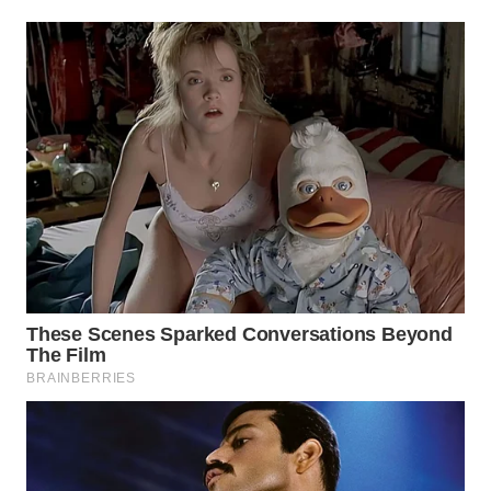
Wahana
Media
Group
WAHANA
NEWS
WAHANA
TANI
WAHANA
ADVOKAT
WAHANA
INFRASTRUKTUR
WAHANA
KONSUMEN