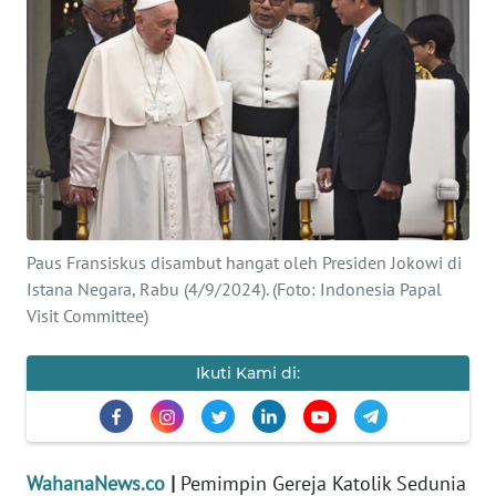
SAINS-TEKNO
KESEHATAN
INTERNASIONAL
SERBA-SERBI
PENDIDIKAN
Paus Fransiskus disambut hangat oleh Presiden Jokowi di
Istana Negara, Rabu (4/9/2024). (Foto: Indonesia Papal
Visit Committee)
OLAHRAGA
Ikuti Kami di:
OPINI
EDITORIAL
WahanaNews.co
|
Pemimpin Gereja Katolik Sedunia