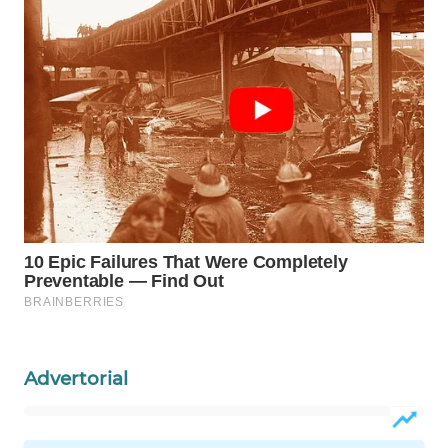
MAWAKA
ID
MARTABAT
NET
PLN
WATCH
MKLI
LPKKI
LKKI
Advertorial
KOPEKLIN