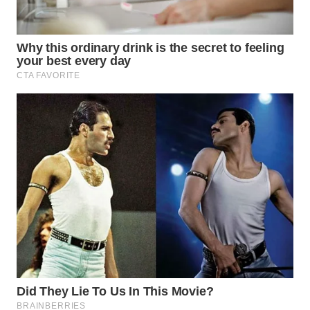
WN
NATUNA
WN
BINTAN
WN
MANDALIKA
WN
LIKUPANG
WN
LABUANBAJO
WN
BORNEO