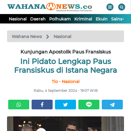
Nasional
Daerah
Polhukam
Kriminal
Ekuin
Sains-Te
WAHANA
Tutup
TV
Wahana News
Nasional
NASIONAL
Kunjungan Apostolik Paus Fransiskus
Ini Pidato Lengkap Paus
DAERAH
Fransiskus di Istana Negara
Tio - Nasional
POLHUKAM
Rabu, 4 September 2024 - 19:07 WIB
KRIMINAL
EKUIN