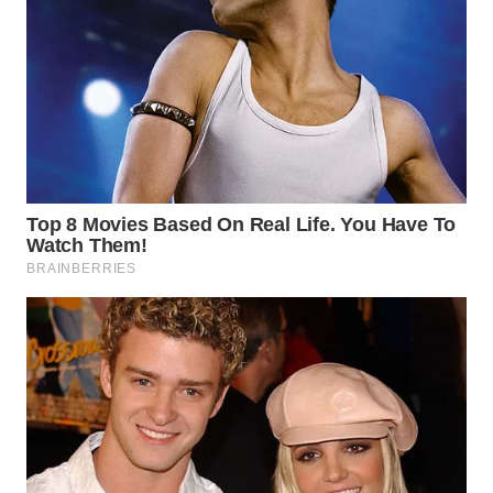
WAHANA
LISTRIK
WAHANA
TRAVEL
WAHANA
TV
WAHANANEWS
ID
WAHANANEWS
CO ID
WAHANANEWS
NET