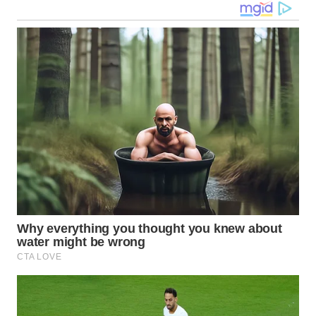
WN
TAPANULI
SELATAN
WN
TANJUNG
LESUNG
WN
KARO
WN
SIMALUNGUN
WN
LABUHANBATU
WN