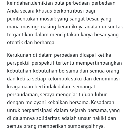
keindahan,demikian pula perbedaan-perbedaan
WN
Anda secara khusus berkontribusi bagi
SERAMBI
pembentukan mosaik yang sangat besar, yang
mana masing-masing keramiknya adalah unsur tak
WN
tergantikan dalam menciptakan karya besar yang
JAMBI
otentik dan berharga.
WN
Kerukunan di dalam perbedaan dicapai ketika
SULTRA
perspektif-perspektif tertentu mempertimbangkan
kebutuhan-kebutuhan bersama dari semua orang
WN
dan ketika setiap kelompok suku dan denominasi
NTB
keagamaan bertindak dalam semangat
persaudaraan, seraya mengejar tujuan luhur
WN
dengan melayani kebaikan bersama. Kesadaran
SULTENG
untuk berpartisipasi dalam sejarah bersama, yang
di dalamnya solidaritas adalah unsur hakiki dan
WN
SULBAR
semua orang memberikan sumbangsihnya,