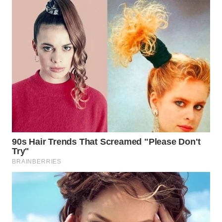
WN
INDRAMAYU
WN
KUNINGAN
WN
MAJALENGKA
WN
SUBANG
WN
SUKABUMI
WN
PURWAKARTA