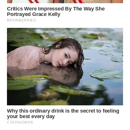
WN
SUMEDANG
WN
CIANJUR
WN
KEPULAUAN
SERIBU
WN
TANGERANG
WN
BINJAI
WN
CIREBON