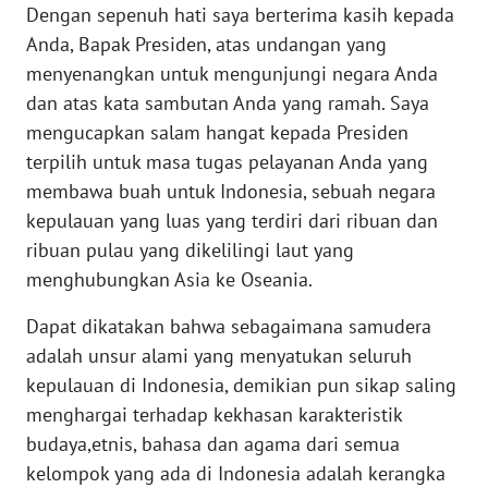
Dengan sepenuh hati saya berterima kasih kepada
Anda, Bapak Presiden, atas undangan yang
KARIR
menyenangkan untuk mengunjungi negara Anda
dan atas kata sambutan Anda yang ramah. Saya
DISCLAIMER
mengucapkan salam hangat kepada Presiden
terpilih untuk masa tugas pelayanan Anda yang
Wahana
News
membawa buah untuk Indonesia, sebuah negara
Regional
kepulauan yang luas yang terdiri dari ribuan dan
ribuan pulau yang dikelilingi laut yang
WN
menghubungkan Asia ke Oseania.
SUMUT
Dapat dikatakan bahwa sebagaimana samudera
WN
adalah unsur alami yang menyatukan seluruh
JAKARTA
kepulauan di Indonesia, demikian pun sikap saling
menghargai terhadap kekhasan karakteristik
WN
budaya,etnis, bahasa dan agama dari semua
JABAR
kelompok yang ada di Indonesia adalah kerangka