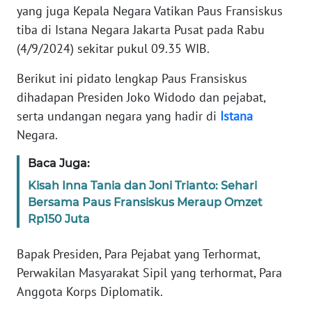
Informasi
yang juga Kepala Negara Vatikan Paus Fransiskus
tiba di Istana Negara Jakarta Pusat pada Rabu
INDEKS
(4/9/2024) sekitar pukul 09.35 WIB.
BERITA
Berikut ini pidato lengkap Paus Fransiskus
KONTAK
dihadapan Presiden Joko Widodo dan pejabat,
KAMI
serta undangan negara yang hadir di
Istana
Negara.
INFO
IKLAN
Baca Juga:
Kisah Inna Tania dan Joni Trianto: Sehari
TENTANG
Bersama Paus Fransiskus Meraup Omzet
KAMI
Rp150 Juta
PEDOMAN
Bapak Presiden, Para Pejabat yang Terhormat,
MEDIA
SIBER
Perwakilan Masyarakat Sipil yang terhormat, Para
Anggota Korps Diplomatik.
REDAKSI