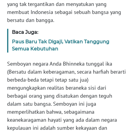
yang tak tergantikan dan menyatukan yang
WN
BANTEN
membuat Indonesia sebagai sebuah bangsa yang
bersatu dan bangga.
WN
Baca Juga:
NTT
Paus Baru Tak Digaji, Vatikan Tanggung
WN
Semua Kebutuhan
KEPRI
Semboyan negara Anda Bhinneka tunggal ika
WN
(Bersatu dalam keberagaman, secara harfiah berarti
PAPUA
berbeda-beda tetapi tetap satu jua)
mengungkapkan realitas beraneka sisi dari
WN
berbagai orang yang disatukan dengan teguh
PAPUA
dalam satu bangsa. Semboyan ini juga
BARAT
memperlihatkan bahwa, sebagaimana
keanekaragaman hayati yang ada dalam negara
WN
RIAU
kepulauan ini adalah sumber kekayaan dan