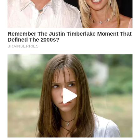
WAHANA
SPORT
WAHANA
UMKM
WAHANA
SELEB
WAHANA
PERSONA
WAHANA
OTOMOTIF
WAHANA
HEALTH