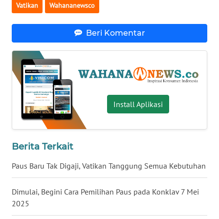
Vatikan
Wahananewsco
WN
KALTARA
Beri Komentar
WN
KALSEL
WN
KALTIM
Install Aplikasi
WN
SULSEL
Berita Terkait
WN
Paus Baru Tak Digaji, Vatikan Tanggung Semua Kebutuhan
GORONTALO
Dimulai, Begini Cara Pemilihan Paus pada Konklav 7 Mei
WN
SULUT
2025