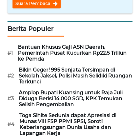
Suara Pembaca
WN
SERAMBI
Berita Populer
WN
JAMBI
Bantuan Khusus Gaji ASN Daerah,
#1
Pemerintah Pusat Kucurkan Rp22,5 Triliun
WN
ke Pemda
SULTRA
Bikin Geger! 995 Senjata Tersimpan di
#2
Sekolah Jaksel, Polisi Masih Selidiki Ruangan
WN
Terkunci
NTB
Amplop Bupati Kuansing untuk Raja Juli
#3
Diduga Berisi 14.000 SGD, KPK Temukan
WN
Selisih Pengembalian
SULTENG
Toga Sihite Sedunia dapat Apresiasi di
Munas VIII FSP PPMI SPSI, Soroti
#4
WN
Keberlangsungan Dunia Usaha dan
SULBAR
Lapangan Kerja