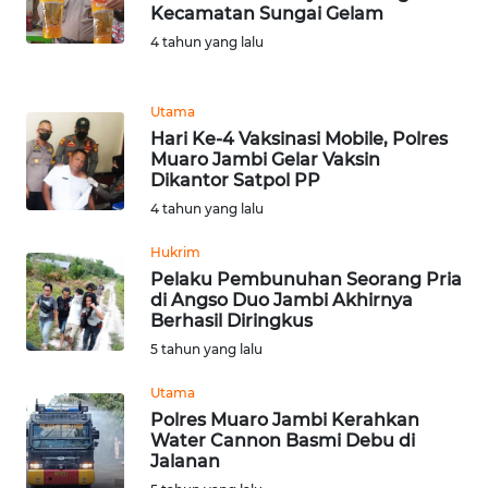
Kecamatan Sungai Gelam
4 tahun yang lalu
KARIR
DISCLAIMER
Utama
Hari Ke-4 Vaksinasi Mobile, Polres
Muaro Jambi Gelar Vaksin
Wahana
Dikantor Satpol PP
News
Regional
4 tahun yang lalu
Hukrim
WN
Pelaku Pembunuhan Seorang Pria
SUMUT
di Angso Duo Jambi Akhirnya
Berhasil Diringkus
WN
5 tahun yang lalu
JAKARTA
Utama
Polres Muaro Jambi Kerahkan
WN
Water Cannon Basmi Debu di
JABAR
Jalanan