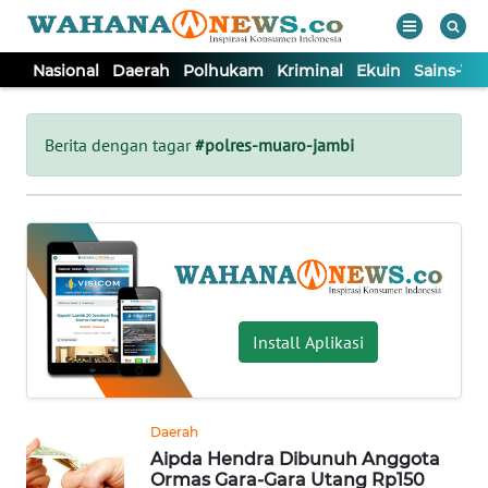
Nasional
Daerah
Polhukam
Kriminal
Ekuin
Sains-Te
WAHANA
Tutup
TV
Berita dengan tagar
#polres-muaro-jambi
NASIONAL
DAERAH
POLHUKAM
Install Aplikasi
KRIMINAL
Daerah
EKUIN
Aipda Hendra Dibunuh Anggota
Ormas Gara-Gara Utang Rp150