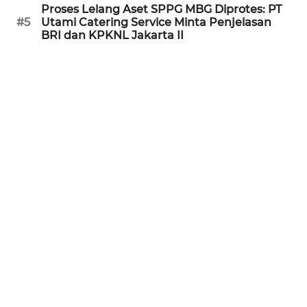
Proses Lelang Aset SPPG MBG Diprotes: PT
WN
#5
Utami Catering Service Minta Penjelasan
BABEL
BRI dan KPKNL Jakarta II
WN
SUMBAR
WN
SUMSEL
WN
BENGKULU
WN
LAMPUNG
WN
JATENG