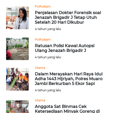
Informasi
Polhukam
Penjelasan Dokter Forensik soal
INDEKS
Jenazah Brigadir J Tetap Utuh
BERITA
Setelah 20 Hari Dikubur
4 tahun yang lalu
KONTAK
KAMI
Polhukam
Ratusan Polisi Kawal Autopsi
INFO
Ulang Jenazah Brigadir J
IKLAN
4 tahun yang lalu
Utama
TENTANG
Dalam Merayakan Hari Raya Idul
KAMI
Adha 1443 Hijriyah, Polres Muaro
Jambi Berkurban 5 Ekor Sapi
PEDOMAN
4 tahun yang lalu
MEDIA
SIBER
Utama
Anggota Sat Binmas Cek
Ketersediaan Minyak Goreng di
REDAKSI