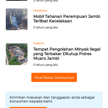
5 tahun yang lalu
WN
BANTEN
Peristiwa
Mobil Tahanan Perempuan Jambi
Terlibat Kecelakaan
WN
NTT
5 tahun yang lalu
WN
Hukrim
KEPRI
Tempat Pengolahan Minyak Ilegal
yang Terbakar Ditutup Polres
WN
Muaro Jambi
PAPUA
5 tahun yang lalu
WN
Muat Berita Selanjutnya
PAPUA
BARAT
Kirimkan masukan dan tanggapan anda sebagai
WN
konsumen kepada kami.
RIAU