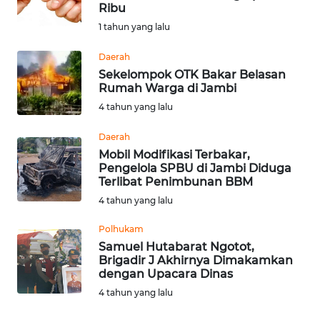
SAINS-TEKNO
Ribu
1 tahun yang lalu
KESEHATAN
Daerah
Sekelompok OTK Bakar Belasan
INTERNASIONAL
Rumah Warga di Jambi
4 tahun yang lalu
SERBA-SERBI
Daerah
Mobil Modifikasi Terbakar,
PENDIDIKAN
Pengelola SPBU di Jambi Diduga
Terlibat Penimbunan BBM
4 tahun yang lalu
OLAHRAGA
Polhukam
Samuel Hutabarat Ngotot,
OPINI
Brigadir J Akhirnya Dimakamkan
dengan Upacara Dinas
EDITORIAL
4 tahun yang lalu