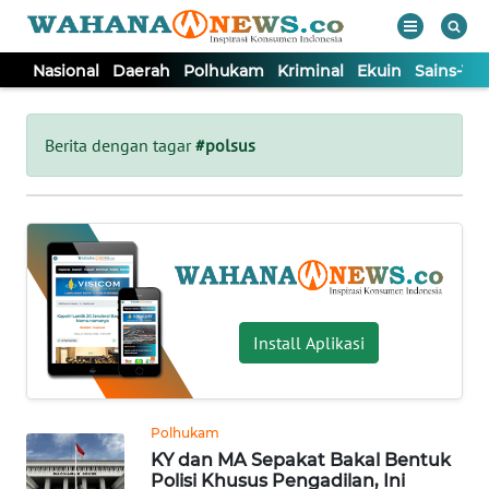
Nasional
Daerah
Polhukam
Kriminal
Ekuin
Sains-Te
WAHANA
Tutup
TV
Berita dengan tagar
#polsus
NASIONAL
DAERAH
POLHUKAM
Install Aplikasi
KRIMINAL
Polhukam
EKUIN
KY dan MA Sepakat Bakal Bentuk
Polisi Khusus Pengadilan, Ini