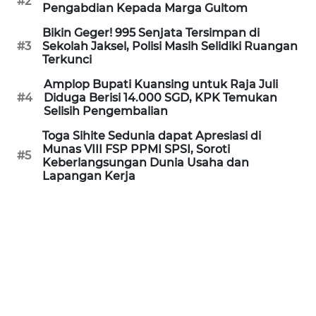
#2
Informasi
Pengabdian Kepada Marga Gultom
Bikin Geger! 995 Senjata Tersimpan di
INDEKS
#3
Sekolah Jaksel, Polisi Masih Selidiki Ruangan
BERITA
Terkunci
Amplop Bupati Kuansing untuk Raja Juli
KONTAK
#4
Diduga Berisi 14.000 SGD, KPK Temukan
KAMI
Selisih Pengembalian
Toga Sihite Sedunia dapat Apresiasi di
INFO
Munas VIII FSP PPMI SPSI, Soroti
IKLAN
#5
Keberlangsungan Dunia Usaha dan
Lapangan Kerja
TENTANG
KAMI
PEDOMAN
MEDIA
SIBER
REDAKSI