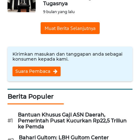
SAINS-TEKNO
Tugasnya
9 bulan yang lalu
KESEHATAN
Muat Berita Selanjutnya
INTERNASIONAL
Kirimkan masukan dan tanggapan anda sebagai
SERBA-SERBI
konsumen kepada kami.
Suara Pembaca
PENDIDIKAN
OLAHRAGA
Berita Populer
OPINI
Bantuan Khusus Gaji ASN Daerah,
#1
Pemerintah Pusat Kucurkan Rp22,5 Triliun
EDITORIAL
ke Pemda
Bahari Gultom: LBH Gultom Center