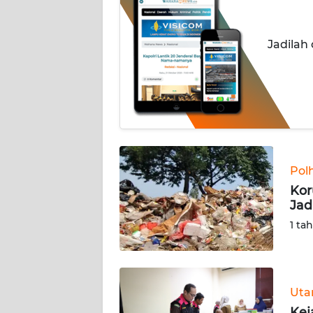
INDEKS
BERITA
Jadilah
KONTAK
KAMI
INFO
IKLAN
TENTANG
Pol
KAMI
Kor
Jad
PEDOMAN
1 ta
MEDIA
SIBER
REDAKSI
Ut
Kej