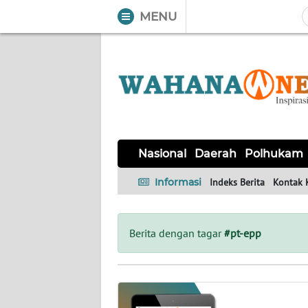
MENU
WAHANA
Tutup
TV
NASIONAL
DAERAH
POLHUKAM
KRIMINAL
EKUIN
SAINS-
KESEHATAN
INTERNASIONAL
Nasional
Daerah
Polhukam
TEKNO
Informasi
Indeks Berita
Kontak 
SERBA-
PENDIDIKAN
OLAHRAGA
OPINI
SERBI
Berita dengan tagar
#pt-epp
EDITORIAL
Informasi