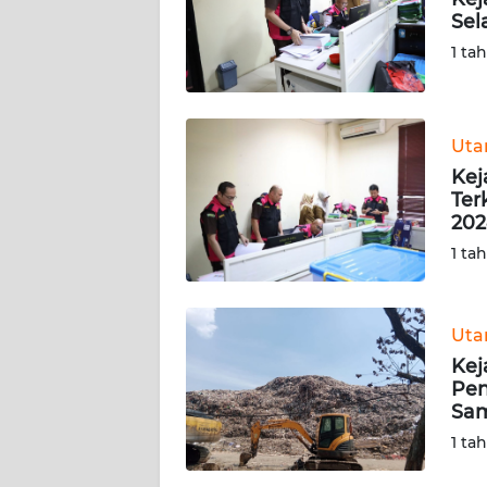
KARIR
Sel
1 ta
DISCLAIMER
Wahana
News
Ut
Regional
Kej
Ter
WN
202
SUMUT
1 ta
WN
JAKARTA
Ut
Kej
WN
Pen
JABAR
Sam
1 ta
WN
BANTEN