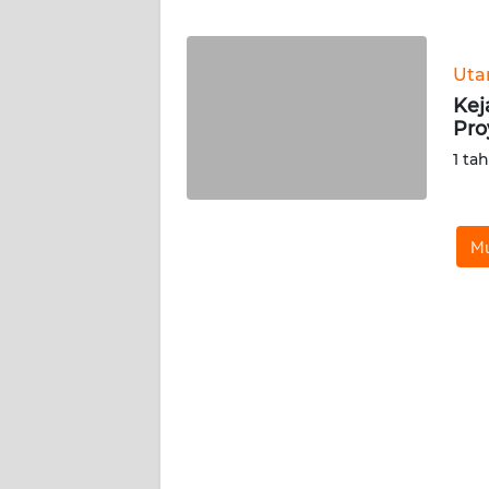
WN
Ut
NTT
Kej
Pro
WN
KEPRI
1 ta
WN
PAPUA
Mu
WN
PAPUA
BARAT
WN
RIAU
WN