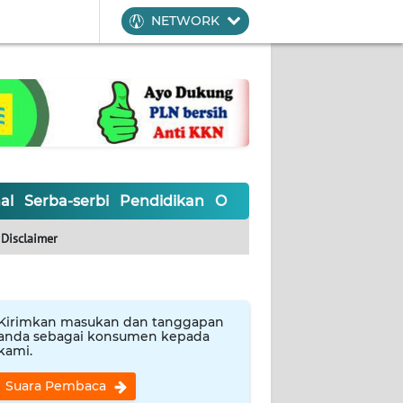
NETWORK
al
Serba-serbi
Pendidikan
Olahraga
Opini
Editoria
Disclaimer
Kirimkan masukan dan tanggapan
anda sebagai konsumen kepada
kami.
Suara Pembaca