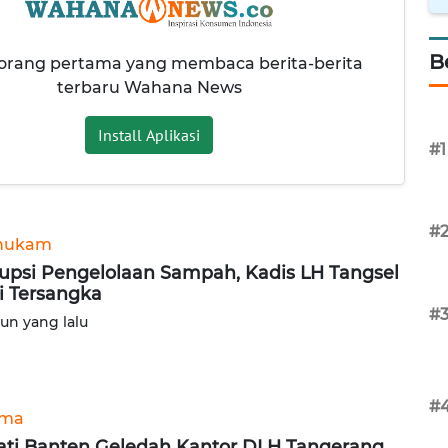
B
 orang pertama yang membaca berita-berita
terbaru Wahana News
Install Aplikasi
#1
#
hukam
upsi Pengelolaan Sampah, Kadis LH Tangsel
i Tersangka
#
hun yang lalu
#
ama
ati Banten Geledah Kantor DLH Tangerang