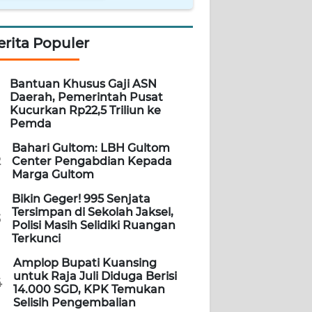
erita Populer
Bantuan Khusus Gaji ASN
Daerah, Pemerintah Pusat
Kucurkan Rp22,5 Triliun ke
Pemda
Bahari Gultom: LBH Gultom
2
Center Pengabdian Kepada
Marga Gultom
Bikin Geger! 995 Senjata
Tersimpan di Sekolah Jaksel,
3
Polisi Masih Selidiki Ruangan
Terkunci
Amplop Bupati Kuansing
untuk Raja Juli Diduga Berisi
4
14.000 SGD, KPK Temukan
Selisih Pengembalian