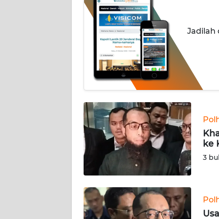
INDEKS
BERITA
Jadilah
KONTAK
KAMI
INFO
IKLAN
TENTANG
Pol
KAMI
Kha
ke 
PEDOMAN
3 bu
MEDIA
SIBER
REDAKSI
Pol
Usa