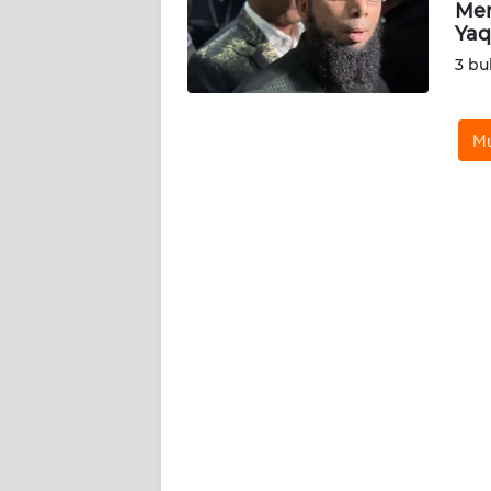
KARIR
Men
Yaq
3 bu
DISCLAIMER
Wahana
Mu
News
Regional
WN
SUMUT
WN
JAKARTA
WN
JABAR
WN
BANTEN