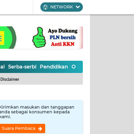
NETWORK
al
Serba-serbi
Pendidikan
Olahraga
Opini
Editoria
Disclaimer
Kirimkan masukan dan tanggapan
anda sebagai konsumen kepada
kami.
Suara Pembaca