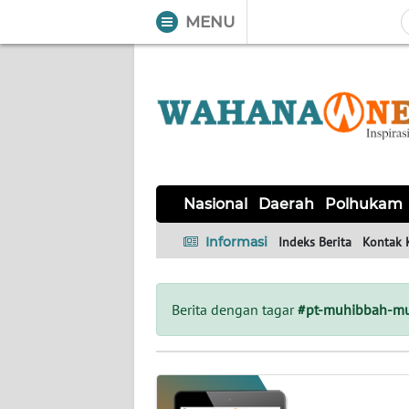
MENU
WAHANA
Tutup
TV
NASIONAL
DAERAH
POLHUKAM
KRIMINAL
EKUIN
SAINS-
KESEHATAN
INTERNASIONAL
Nasional
Daerah
Polhukam
TEKNO
Informasi
Indeks Berita
Kontak 
SERBA-
PENDIDIKAN
OLAHRAGA
OPINI
SERBI
Berita dengan tagar
#pt-muhibbah-mu
EDITORIAL
Informasi