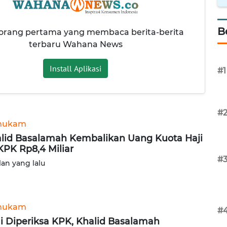
B
 orang pertama yang membaca berita-berita
terbaru Wahana News
Install Aplikasi
#1
#
hukam
lid Basalamah Kembalikan Uang Kuota Haji
KPK Rp8,4 Miliar
#
lan yang lalu
hukam
#
i Diperiksa KPK, Khalid Basalamah