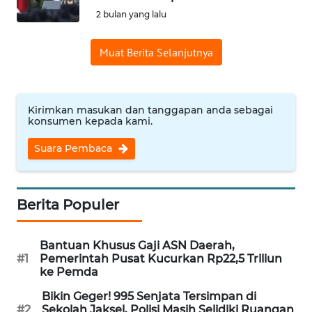
SAINS-TEKNO
2 bulan yang lalu
KESEHATAN
Muat Berita Selanjutnya
INTERNASIONAL
Kirimkan masukan dan tanggapan anda sebagai
konsumen kepada kami.
SERBA-SERBI
Suara Pembaca
PENDIDIKAN
OLAHRAGA
Berita Populer
OPINI
Bantuan Khusus Gaji ASN Daerah,
#1
Pemerintah Pusat Kucurkan Rp22,5 Triliun
ke Pemda
EDITORIAL
Bikin Geger! 995 Senjata Tersimpan di
#2
Sekolah Jaksel, Polisi Masih Selidiki Ruangan