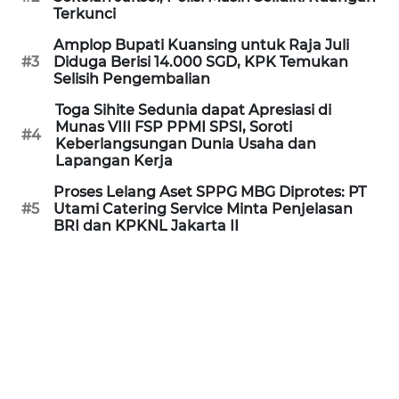
Informasi
Terkunci
Amplop Bupati Kuansing untuk Raja Juli
INDEKS
#3
Diduga Berisi 14.000 SGD, KPK Temukan
BERITA
Selisih Pengembalian
Toga Sihite Sedunia dapat Apresiasi di
KONTAK
Munas VIII FSP PPMI SPSI, Soroti
KAMI
#4
Keberlangsungan Dunia Usaha dan
Lapangan Kerja
INFO
Proses Lelang Aset SPPG MBG Diprotes: PT
IKLAN
#5
Utami Catering Service Minta Penjelasan
BRI dan KPKNL Jakarta II
TENTANG
KAMI
PEDOMAN
MEDIA
SIBER
REDAKSI