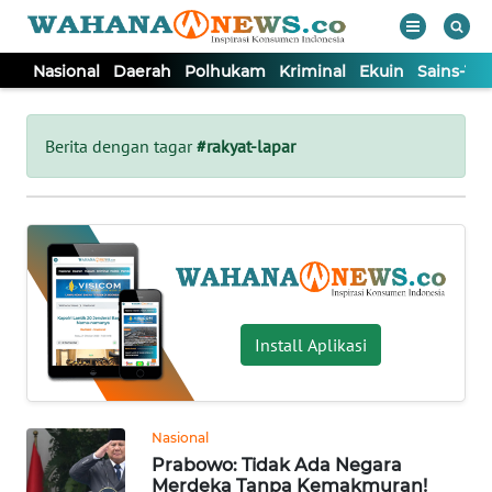
Nasional
Daerah
Polhukam
Kriminal
Ekuin
Sains-Te
WAHANA
Tutup
TV
Berita dengan tagar
#rakyat-lapar
NASIONAL
DAERAH
POLHUKAM
Install Aplikasi
KRIMINAL
Nasional
EKUIN
Prabowo: Tidak Ada Negara
Merdeka Tanpa Kemakmuran!