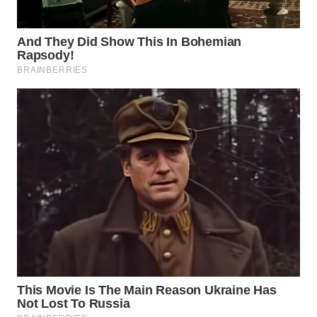
WN
INDRAMAYU
WN
KUNINGAN
WN
MAJALENGKA
WN
SUBANG
WN
SUKABUMI
WN
PURWAKARTA