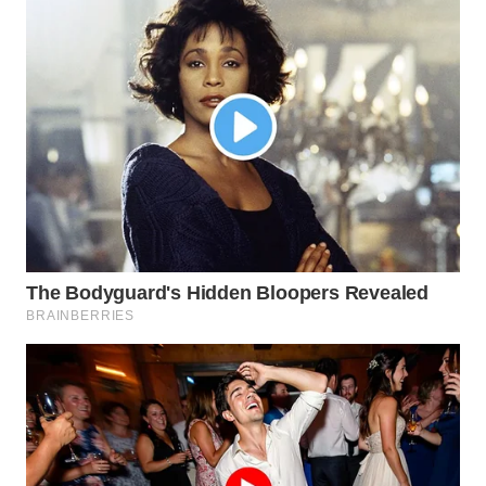
WN
BOGOR
WN
DEPOK
WN
TAPANULI
UTARA
WN
SAMOSIR
WN
PADANG
LAWAS