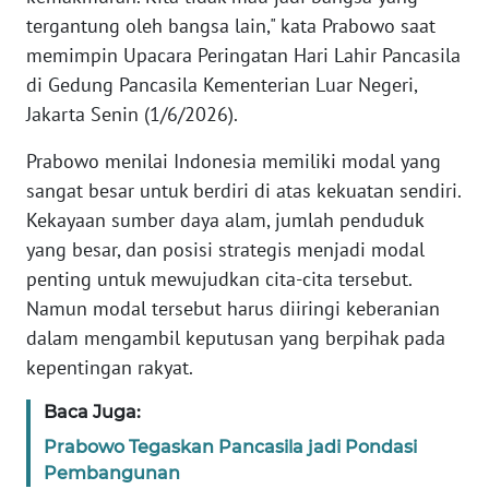
tergantung oleh bangsa lain," kata Prabowo saat
KARIR
memimpin Upacara Peringatan Hari Lahir Pancasila
di Gedung Pancasila Kementerian Luar Negeri,
DISCLAIMER
Jakarta Senin (1/6/2026).
Prabowo menilai Indonesia memiliki modal yang
Wahana
News
sangat besar untuk berdiri di atas kekuatan sendiri.
Regional
Kekayaan sumber daya alam, jumlah penduduk
yang besar, dan posisi strategis menjadi modal
WN
penting untuk mewujudkan cita-cita tersebut.
SUMUT
Namun modal tersebut harus diiringi keberanian
dalam mengambil keputusan yang berpihak pada
WN
kepentingan rakyat.
JAKARTA
Baca Juga:
WN
Prabowo Tegaskan Pancasila jadi Pondasi
JABAR
Pembangunan