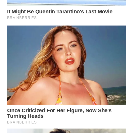
TAPANULI
TENGAH
WN DELI
SERDANG
WN
TEBING
TINGGI
WN
PAKPAK
WN
KARAWANG
WN
BEKASI