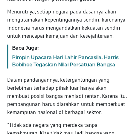
Informasi
Menurutnya, setiap negara pada dasarnya akan
INDEKS
mengutamakan kepentingannya sendiri, karenanya
BERITA
Indonesia harus mengandalkan kekuatan sendiri
untuk mencapai kemajuan dan kesejahteraan.
KONTAK
KAMI
Baca Juga:
Pimpin Upacara Hari Lahir Pancasila, Harris
INFO
Bobihoe Tegaskan Nilai Persatuan Bangsa
IKLAN
Dalam pandangannya, ketergantungan yang
TENTANG
berlebihan terhadap pihak luar hanya akan
KAMI
membuat posisi bangsa menjadi rentan. Karena itu,
pembangunan harus diarahkan untuk memperkuat
PEDOMAN
MEDIA
kemampuan nasional di berbagai sektor.
SIBER
"Tidak ada negara yang merdeka tanpa
REDAKSI
kemakmuran. Kita tidak mau jadi bangsa yang