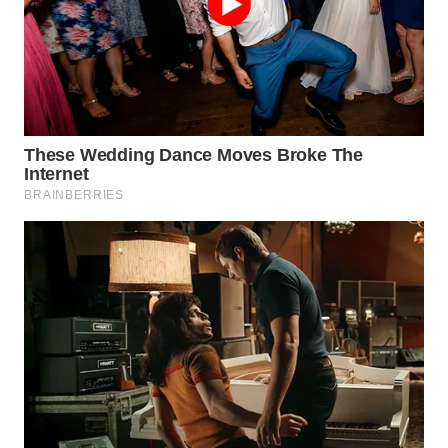
WN
SUMEDANG
WN
CIANJUR
WN
KEPULAUAN
SERIBU
WN
TANGERANG
WN
BINJAI
WN
CIREBON