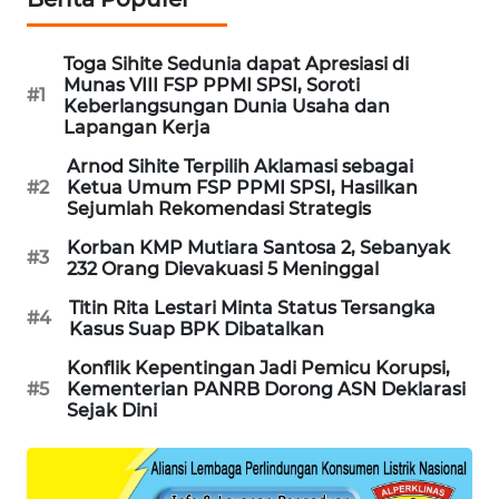
PORTAL
KONSUMEN
Toga Sihite Sedunia dapat Apresiasi di
Munas VIII FSP PPMI SPSI, Soroti
#1
FORWAMKI
Keberlangsungan Dunia Usaha dan
Lapangan Kerja
ALPERKLINAS
Arnod Sihite Terpilih Aklamasi sebagai
#2
Ketua Umum FSP PPMI SPSI, Hasilkan
Sejumlah Rekomendasi Strategis
FORJASIDA
Korban KMP Mutiara Santosa 2, Sebanyak
#3
232 Orang Dievakuasi 5 Meninggal
TAMBANG
NEWS
Titin Rita Lestari Minta Status Tersangka
#4
Kasus Suap BPK Dibatalkan
SITUNGIR
Konflik Kepentingan Jadi Pemicu Korupsi,
NEWS
#5
Kementerian PANRB Dorong ASN Deklarasi
Sejak Dini
SIDIKALANG
NEWS