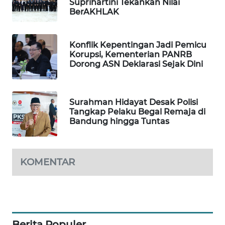
Suprihartini Tekankan Nilai
BerAKHLAK
MAWAKA
ID
Konflik Kepentingan Jadi Pemicu
MARTABAT
Korupsi, Kementerian PANRB
Dorong ASN Deklarasi Sejak Dini
NET
PLN
WATCH
Surahman Hidayat Desak Polisi
Tangkap Pelaku Begal Remaja di
Bandung hingga Tuntas
MKLI
LPKKI
KOMENTAR
LKKI
KOPEKLIN
Berita Populer