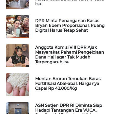
Isu
WAHANA
DESA
WISATA
DPR Minta Penanganan Kasus
Bryan Ebem Proporsional, Ruang
LAPAK
Digital Harus Tetap Sehat
WAHANA
Anggota Komisi VIII DPR Ajak
Wahana
Masyarakat Pahami Pengelolaan
Network
Dana Haji agar Tak Mudah
Terpengaruh Isu
KONSUMEN
LISTRIK
Mentan Amran Temukan Beras
Fortifikasi Abal-abal, Harganya
MASYARAKAT
Capai Rp 42.000/Kg
KELISTRIKAN
WALINKI
ASN Setjen DPR RI Diminta Siap
ID
Hadapi Tantangan Era VUCA,