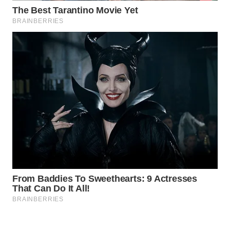
WAHANA
LISTRIK
WAHANA
TRAVEL
WAHANA
TV
WAHANANEWS
ID
WAHANANEWS
CO ID
WAHANANEWS
NET