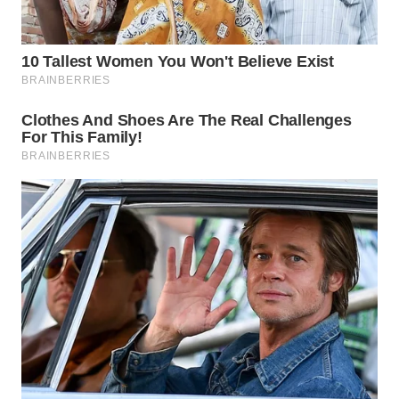
WN
TAPANULI
SELATAN
WN
TANJUNG
LESUNG
WN
KARO
WN
SIMALUNGUN
WN
LABUHANBATU
WN