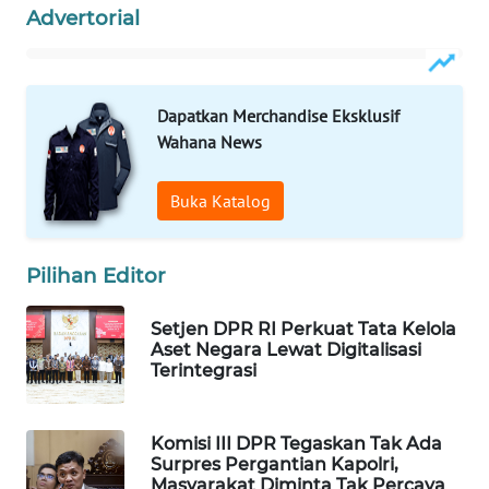
Advertorial
WAHANA
SPORT
WAHANA
Dapatkan Merchandise Eksklusif
UMKM
Wahana News
WAHANA
Buka Katalog
SELEB
WAHANA
Pilihan Editor
PERSONA
Setjen DPR RI Perkuat Tata Kelola
Aset Negara Lewat Digitalisasi
WAHANA
Terintegrasi
OTOMOTIF
WAHANA
Komisi III DPR Tegaskan Tak Ada
HEALTH
Surpres Pergantian Kapolri,
Masyarakat Diminta Tak Percaya