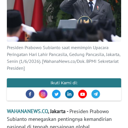
SAINS-TEKNO
KESEHATAN
INTERNASIONAL
Presiden Prabowo Subianto saat memimpin Upacara
SERBA-SERBI
Peringatan Hari Lahir Pancasila, Gedung Pancasila, Jakarta,
Senin (1/6/2026). [WahanaNews.co/Dok. BPMI Sekretariat
PENDIDIKAN
Presiden]
OLAHRAGA
Ikuti Kami di:
OPINI
WAHANANEWS.CO
, Jakarta -
Presiden Prabowo
EDITORIAL
Subianto menegaskan pentingnya kemandirian
nasional di tengah persaingan global.