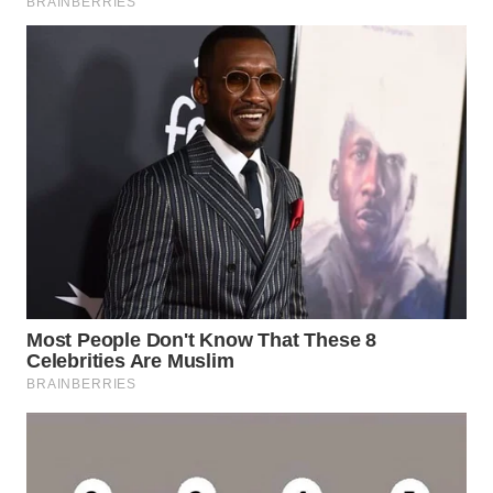
WN
PRIANGAN
TIMUR
WN
SEMARANG
WN
SOLO
WN
BOROBUDUR
WN
MADURA
WN
SURABAYA