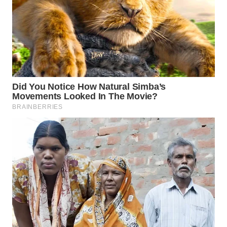
WN
MALUKU
WN
MALUT
WN
DAIRI
WN
DANAU
TOBA
WN
NIAS
WN
LANGKAT