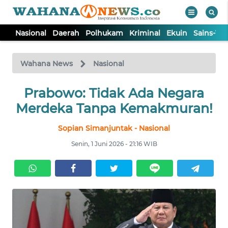
Nasional
Daerah
Polhukam
Kriminal
Ekuin
Sains-Te
WAHANA
Tutup
TV
Wahana News
Nasional
NASIONAL
Prabowo: Tidak Ada Negara
Merdeka Tanpa Kemakmuran!
DAERAH
Sopian Simanjuntak - Nasional
Senin, 1 Juni 2026 - 21:16 WIB
POLHUKAM
KRIMINAL
EKUIN