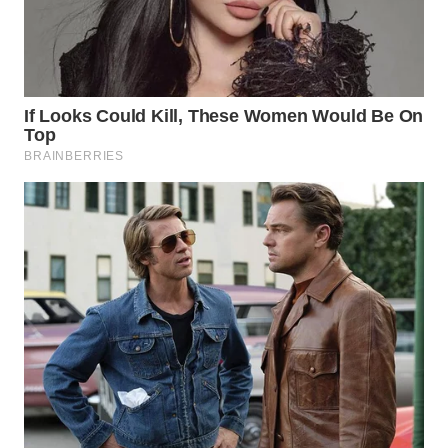
Wahana
Media
Group
WAHANA
NEWS
WAHANA
TANI
WAHANA
ADVOKAT
WAHANA
INFRASTRUKTUR
WAHANA
KONSUMEN