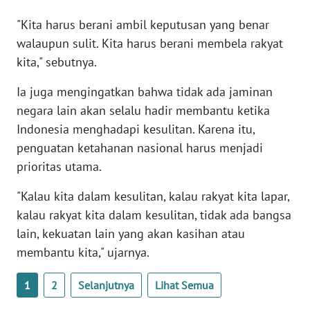
WN
"Kita harus berani ambil keputusan yang benar
BANTEN
walaupun sulit. Kita harus berani membela rakyat
kita," sebutnya.
WN
NTT
Ia juga mengingatkan bahwa tidak ada jaminan
negara lain akan selalu hadir membantu ketika
WN
Indonesia menghadapi kesulitan. Karena itu,
KEPRI
penguatan ketahanan nasional harus menjadi
WN
prioritas utama.
PAPUA
"Kalau kita dalam kesulitan, kalau rakyat kita lapar,
kalau rakyat kita dalam kesulitan, tidak ada bangsa
WN
PAPUA
lain, kekuatan lain yang akan kasihan atau
BARAT
membantu kita," ujarnya.
WN
1
2
Selanjutnya
Lihat Semua
RIAU