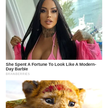
WN
KALTARA
WN
KALSEL
WN
KALTIM
WN
SULSEL
WN
GORONTALO
WN
SULUT