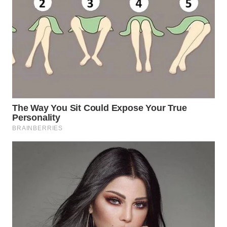
WN
NATUNA
WN
BINTAN
WN
MANDALIKA
WN
LIKUPANG
WN
LABUANBAJO
WN
BORNEO