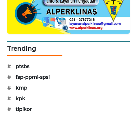
SIBARAGAS
NEWS
METRO
SIANTAR
NEWS
Trending
METRO
MEDAN
#
ptsbs
NEWS
#
fsp-ppmi-spsi
#
kmp
METRO
JAKARTA
#
kpk
NEWS
#
tipikor
KRT
NEWS