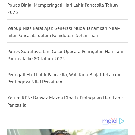
Polres Binjai Memperingati Hari Lahir Pancasila Tahun
WN
2026
NUSANTARA
Wabup Nias Barat Ajak Generasi Muda Tanamkan Nilai-
WN
nilai Pancasila dalam Kehidupan Sehari-hari
JOGJA
Polres Subulussalam Gelar Upacara Peringatan Hari Lahir
WN
Pancasila ke 80 Tahun 2025
JATIM
Peringati Hari Lahir Pancasila, Wali Kota Binjai Tekankan
WN
BALI
Pentingnya Nilai Persatuan
WN
Ketum RPN: Banyak Makna Dibalik Peringatan Hari Lahir
KALBAR
Pancasila
WN
KALTENG