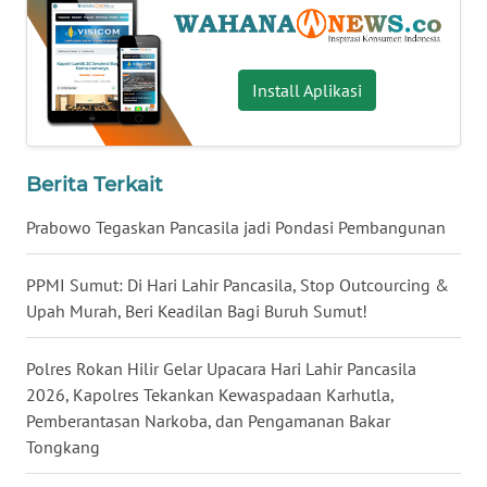
WN
BABEL
Install Aplikasi
WN
SUMBAR
Berita Terkait
WN
SUMSEL
Prabowo Tegaskan Pancasila jadi Pondasi Pembangunan
WN
PPMI Sumut: Di Hari Lahir Pancasila, Stop Outcourcing &
BENGKULU
Upah Murah, Beri Keadilan Bagi Buruh Sumut!
WN
Polres Rokan Hilir Gelar Upacara Hari Lahir Pancasila
LAMPUNG
2026, Kapolres Tekankan Kewaspadaan Karhutla,
Pemberantasan Narkoba, dan Pengamanan Bakar
WN
Tongkang
JATENG