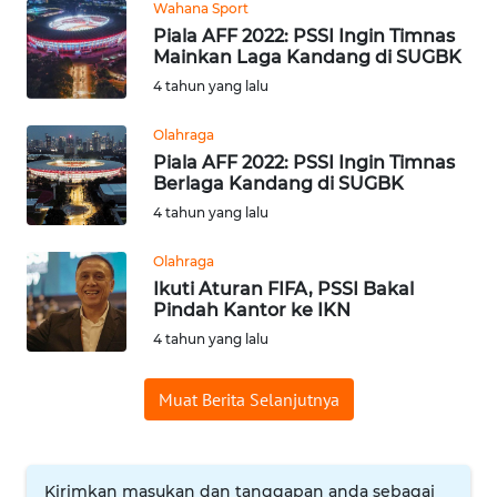
Wahana Sport
WN
Piala AFF 2022: PSSI Ingin Timnas
BABEL
Mainkan Laga Kandang di SUGBK
4 tahun yang lalu
WN
Olahraga
SUMBAR
Piala AFF 2022: PSSI Ingin Timnas
Berlaga Kandang di SUGBK
WN
4 tahun yang lalu
SUMSEL
Olahraga
WN
Ikuti Aturan FIFA, PSSI Bakal
BENGKULU
Pindah Kantor ke IKN
4 tahun yang lalu
WN
LAMPUNG
Muat Berita Selanjutnya
WN
JATENG
Kirimkan masukan dan tanggapan anda sebagai