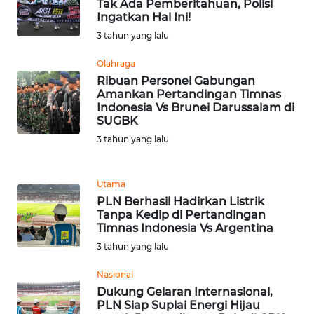
Tak Ada Pemberitahuan, Polisi
WN
Ingatkan Hal Ini!
BANTEN
3 tahun yang lalu
WN
Olahraga
NTT
Ribuan Personel Gabungan
Amankan Pertandingan Timnas
Indonesia Vs Brunei Darussalam di
WN
SUGBK
KEPRI
3 tahun yang lalu
WN
PAPUA
Utama
PLN Berhasil Hadirkan Listrik
Tanpa Kedip di Pertandingan
WN
Timnas Indonesia Vs Argentina
PAPUA
3 tahun yang lalu
BARAT
Nasional
WN
Dukung Gelaran Internasional,
RIAU
PLN Siap Suplai Energi Hijau