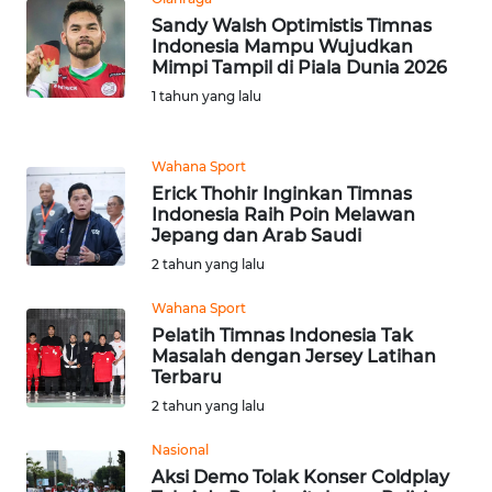
Sandy Walsh Optimistis Timnas
Indonesia Mampu Wujudkan
KARIR
Mimpi Tampil di Piala Dunia 2026
1 tahun yang lalu
DISCLAIMER
Wahana
Wahana Sport
News
Erick Thohir Inginkan Timnas
Regional
Indonesia Raih Poin Melawan
Jepang dan Arab Saudi
2 tahun yang lalu
WN
SUMUT
Wahana Sport
Pelatih Timnas Indonesia Tak
WN
Masalah dengan Jersey Latihan
JAKARTA
Terbaru
2 tahun yang lalu
WN
Nasional
JABAR
Aksi Demo Tolak Konser Coldplay