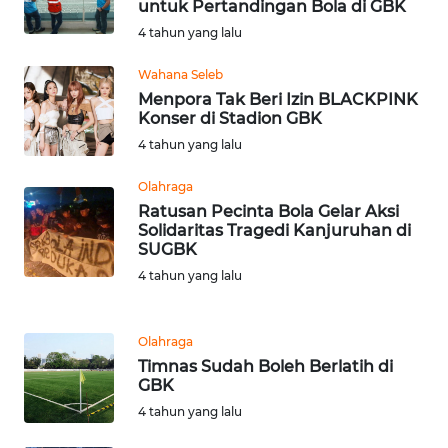
untuk Pertandingan Bola di GBK
WN
4 tahun yang lalu
SERAMBI
Wahana Seleb
Menpora Tak Beri Izin BLACKPINK
WN
Konser di Stadion GBK
JAMBI
4 tahun yang lalu
WN
Olahraga
SULTRA
Ratusan Pecinta Bola Gelar Aksi
Solidaritas Tragedi Kanjuruhan di
SUGBK
WN
NTB
4 tahun yang lalu
WN
Olahraga
SULTENG
Timnas Sudah Boleh Berlatih di
GBK
WN
4 tahun yang lalu
SULBAR