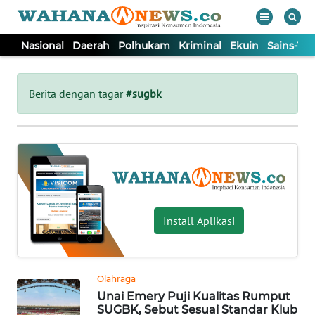
Nasional
Daerah
Polhukam
Kriminal
Ekuin
Sains-Te
WAHANA
Tutup
TV
Berita dengan tagar
#sugbk
NASIONAL
DAERAH
POLHUKAM
Install Aplikasi
KRIMINAL
Olahraga
EKUIN
Unai Emery Puji Kualitas Rumput
SUGBK, Sebut Sesuai Standar Klub