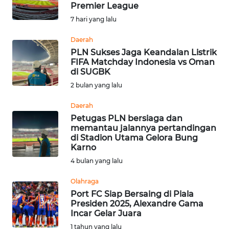
SAINS-TEKNO
Premier League
7 hari yang lalu
KESEHATAN
Daerah
PLN Sukses Jaga Keandalan Listrik
FIFA Matchday Indonesia vs Oman
INTERNASIONAL
di SUGBK
2 bulan yang lalu
SERBA-SERBI
Daerah
Petugas PLN bersiaga dan
PENDIDIKAN
memantau jalannya pertandingan
di Stadion Utama Gelora Bung
Karno
OLAHRAGA
4 bulan yang lalu
OPINI
Olahraga
Port FC Siap Bersaing di Piala
Presiden 2025, Alexandre Gama
EDITORIAL
Incar Gelar Juara
1 tahun yang lalu