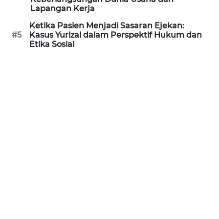
Lapangan Kerja
WN
KALTARA
Ketika Pasien Menjadi Sasaran Ejekan:
#5
Kasus Yurizal dalam Perspektif Hukum dan
Etika Sosial
WN
KALSEL
WN
KALTIM
WN
SULSEL
WN
GORONTALO
WN
SULUT