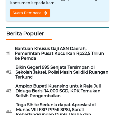
konsumen kepada kami.
WN
NUSANTARA
Suara Pembaca
WN
JOGJA
Berita Populer
WN
Bantuan Khusus Gaji ASN Daerah,
JATIM
#1
Pemerintah Pusat Kucurkan Rp22,5 Triliun
ke Pemda
WN
Bikin Geger! 995 Senjata Tersimpan di
BALI
#2
Sekolah Jaksel, Polisi Masih Selidiki Ruangan
Terkunci
WN
Amplop Bupati Kuansing untuk Raja Juli
KALBAR
#3
Diduga Berisi 14.000 SGD, KPK Temukan
Selisih Pengembalian
WN
Toga Sihite Sedunia dapat Apresiasi di
KALTENG
Munas VIII FSP PPMI SPSI, Soroti
#4
Keberlangsungan Dunia Usaha dan