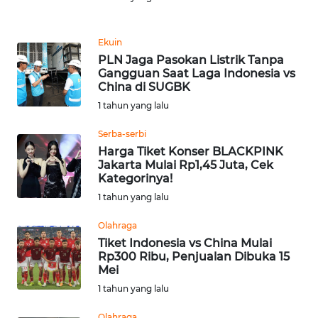
Informasi
INDEKS
Ekuin
BERITA
PLN Jaga Pasokan Listrik Tanpa
Gangguan Saat Laga Indonesia vs
China di SUGBK
KONTAK
KAMI
1 tahun yang lalu
Serba-serbi
INFO
Harga Tiket Konser BLACKPINK
IKLAN
Jakarta Mulai Rp1,45 Juta, Cek
Kategorinya!
TENTANG
1 tahun yang lalu
KAMI
Olahraga
Tiket Indonesia vs China Mulai
PEDOMAN
Rp300 Ribu, Penjualan Dibuka 15
MEDIA
Mei
SIBER
1 tahun yang lalu
REDAKSI
Olahraga