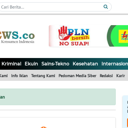
Kriminal
Ekuin
Sains-Tekno
Kesehatan
Internasion
Kami
Info Iklan
Tentang Kami
Pedoman Media Siber
Redaksi
Karir
man