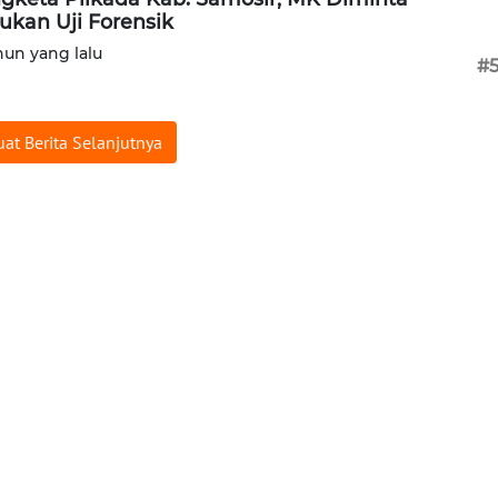
ukan Uji Forensik
hun yang lalu
#
at Berita Selanjutnya