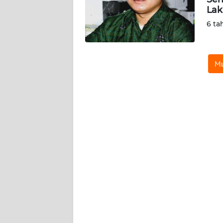
KARIR
Lak
6 ta
DISCLAIMER
Wahana
Mu
News
Regional
WN
SUMUT
WN
JAKARTA
WN
JABAR
WN
BANTEN