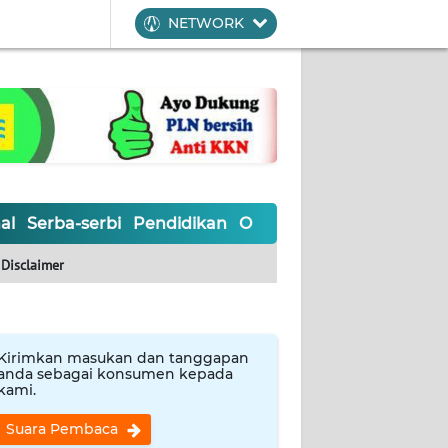
NETWORK
al
Serba-serbi
Pendidikan
Olahraga
Opini
Editoria
Disclaimer
Kirimkan masukan dan tanggapan
anda sebagai konsumen kepada
kami.
Suara Pembaca