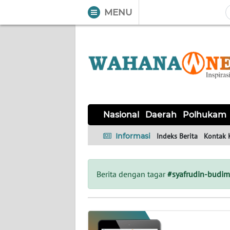
MENU
WAHANA
Tutup
TV
NASIONAL
DAERAH
POLHUKAM
KRIMINAL
EKUIN
SAINS-
KESEHATAN
INTERNASIONAL
Nasional
Daerah
Polhukam
TEKNO
Informasi
Indeks Berita
Kontak 
SERBA-
PENDIDIKAN
OLAHRAGA
OPINI
SERBI
Berita dengan tagar
#syafrudin-budi
EDITORIAL
Informasi