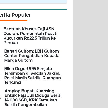
erita Populer
Bantuan Khusus Gaji ASN
Daerah, Pemerintah Pusat
Kucurkan Rp22,5 Triliun ke
Pemda
Bahari Gultom: LBH Gultom
2
Center Pengabdian Kepada
Marga Gultom
Bikin Geger! 995 Senjata
Tersimpan di Sekolah Jaksel,
3
Polisi Masih Selidiki Ruangan
Terkunci
Amplop Bupati Kuansing
untuk Raja Juli Diduga Berisi
4
14.000 SGD, KPK Temukan
Selisih Pengembalian