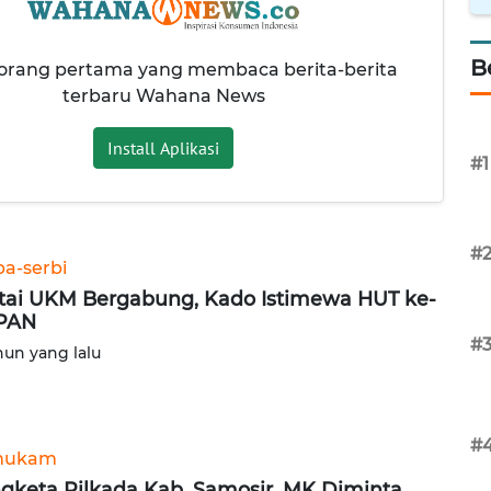
B
 orang pertama yang membaca berita-berita
terbaru Wahana News
Install Aplikasi
#1
#
ba-serbi
tai UKM Bergabung, Kado Istimewa HUT ke-
PAN
#
hun yang lalu
#
hukam
gketa Pilkada Kab. Samosir, MK Diminta