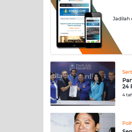
INDEKS
BERITA
Jadilah
KONTAK
KAMI
INFO
IKLAN
TENTANG
Ser
KAMI
Par
24 
PEDOMAN
4 ta
MEDIA
SIBER
REDAKSI
Pol
Sen