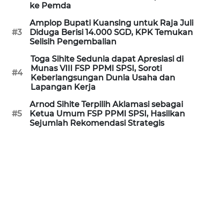
Informasi
ke Pemda
Amplop Bupati Kuansing untuk Raja Juli
INDEKS
#3
Diduga Berisi 14.000 SGD, KPK Temukan
BERITA
Selisih Pengembalian
Toga Sihite Sedunia dapat Apresiasi di
KONTAK
Munas VIII FSP PPMI SPSI, Soroti
KAMI
#4
Keberlangsungan Dunia Usaha dan
Lapangan Kerja
INFO
Arnod Sihite Terpilih Aklamasi sebagai
IKLAN
#5
Ketua Umum FSP PPMI SPSI, Hasilkan
Sejumlah Rekomendasi Strategis
TENTANG
KAMI
PEDOMAN
MEDIA
SIBER
REDAKSI