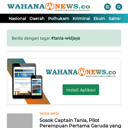
Nasional
Daerah
Polhukam
Kriminal
Ekuin
Sains-Te
WAHANA
Tutup
TV
Berita dengan tagar
#tania-widjaya
NASIONAL
DAERAH
POLHUKAM
Install Aplikasi
KRIMINAL
Serba-serbi
EKUIN
Sosok Captain Tania, Pilot
Perempuan Pertama Garuda yang