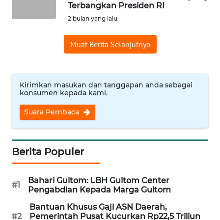
SAINS-TEKNO
Terbangkan Presiden RI
2 bulan yang lalu
KESEHATAN
Muat Berita Selanjutnya
INTERNASIONAL
Kirimkan masukan dan tanggapan anda sebagai
SERBA-SERBI
konsumen kepada kami.
Suara Pembaca
PENDIDIKAN
OLAHRAGA
Berita Populer
OPINI
Bahari Gultom: LBH Gultom Center
#1
Pengabdian Kepada Marga Gultom
EDITORIAL
Bantuan Khusus Gaji ASN Daerah,
#2
Pemerintah Pusat Kucurkan Rp22,5 Triliun