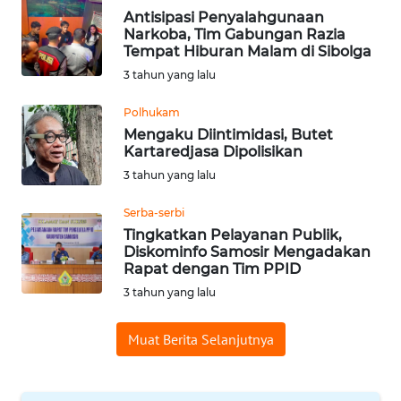
Antisipasi Penyalahgunaan
WN
Narkoba, Tim Gabungan Razia
BABEL
Tempat Hiburan Malam di Sibolga
3 tahun yang lalu
WN
SUMBAR
Polhukam
Mengaku Diintimidasi, Butet
Kartaredjasa Dipolisikan
WN
3 tahun yang lalu
SUMSEL
Serba-serbi
WN
Tingkatkan Pelayanan Publik,
BENGKULU
Diskominfo Samosir Mengadakan
Rapat dengan Tim PPID
WN
3 tahun yang lalu
LAMPUNG
Muat Berita Selanjutnya
WN
JATENG