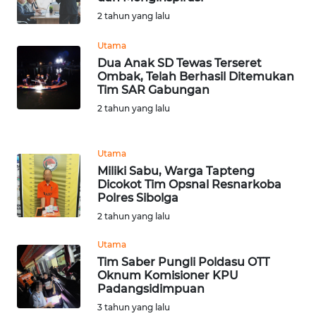
WN
2 tahun yang lalu
BANTEN
Utama
Dua Anak SD Tewas Terseret
WN
Ombak, Telah Berhasil Ditemukan
NTT
Tim SAR Gabungan
2 tahun yang lalu
WN
KEPRI
Utama
WN
Miliki Sabu, Warga Tapteng
PAPUA
Dicokot Tim Opsnal Resnarkoba
Polres Sibolga
2 tahun yang lalu
WN
PAPUA
Utama
BARAT
Tim Saber Pungli Poldasu OTT
Oknum Komisioner KPU
WN
Padangsidimpuan
RIAU
3 tahun yang lalu