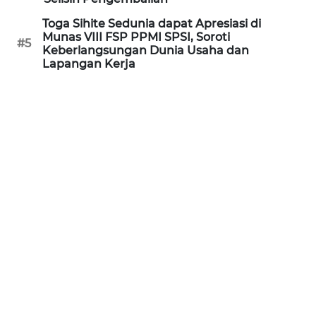
WN
Toga Sihite Sedunia dapat Apresiasi di
KALTARA
Munas VIII FSP PPMI SPSI, Soroti
#5
Keberlangsungan Dunia Usaha dan
Lapangan Kerja
WN
KALSEL
WN
KALTIM
WN
SULSEL
WN
GORONTALO
WN
SULUT