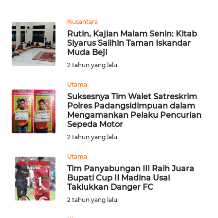
Informasi
Nusantara
INDEKS
Rutin, Kajian Malam Senin: Kitab
BERITA
Siyarus Salihin Taman Iskandar
Muda Beji
KONTAK
2 tahun yang lalu
KAMI
Utama
Suksesnya Tim Walet Satreskrim
INFO
Polres Padangsidimpuan dalam
IKLAN
Mengamankan Pelaku Pencurian
Sepeda Motor
TENTANG
2 tahun yang lalu
KAMI
Utama
Tim Panyabungan III Raih Juara
PEDOMAN
Bupati Cup II Madina Usai
MEDIA
Taklukkan Danger FC
SIBER
2 tahun yang lalu
REDAKSI