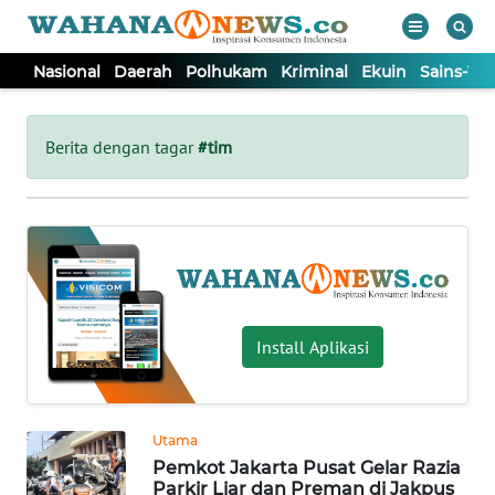
Nasional
Daerah
Polhukam
Kriminal
Ekuin
Sains-Te
WAHANA
Tutup
TV
Berita dengan tagar
#tim
NASIONAL
DAERAH
POLHUKAM
Install Aplikasi
KRIMINAL
Utama
EKUIN
Pemkot Jakarta Pusat Gelar Razia
Parkir Liar dan Preman di Jakpus