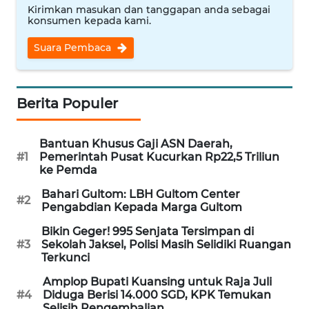
Kirimkan masukan dan tanggapan anda sebagai
WN
konsumen kepada kami.
NUSANTARA
Suara Pembaca
WN
JOGJA
Berita Populer
WN
JATIM
Bantuan Khusus Gaji ASN Daerah,
#1
Pemerintah Pusat Kucurkan Rp22,5 Triliun
ke Pemda
WN
BALI
Bahari Gultom: LBH Gultom Center
#2
Pengabdian Kepada Marga Gultom
WN
Bikin Geger! 995 Senjata Tersimpan di
KALBAR
#3
Sekolah Jaksel, Polisi Masih Selidiki Ruangan
Terkunci
WN
Amplop Bupati Kuansing untuk Raja Juli
KALTENG
#4
Diduga Berisi 14.000 SGD, KPK Temukan
Selisih Pengembalian