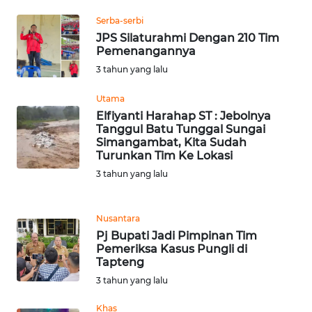
Serba-serbi
WN
JPS Silaturahmi Dengan 210 Tim
SERAMBI
Pemenangannya
3 tahun yang lalu
WN
JAMBI
Utama
Elfiyanti Harahap ST : Jebolnya
WN
Tanggul Batu Tunggal Sungai
SULTRA
Simangambat, Kita Sudah
Turunkan Tim Ke Lokasi
3 tahun yang lalu
WN
NTB
Nusantara
WN
Pj Bupati Jadi Pimpinan Tim
SULTENG
Pemeriksa Kasus Pungli di
Tapteng
WN
3 tahun yang lalu
SULBAR
Khas