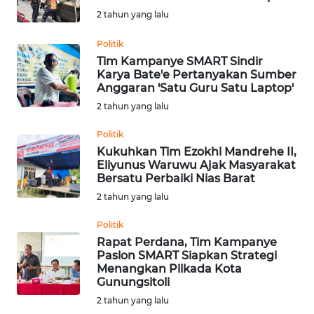
SAINS-TEKNO
2 tahun yang lalu
Politik
KESEHATAN
Tim Kampanye SMART Sindir
Karya Bate'e Pertanyakan Sumber
INTERNASIONAL
Anggaran 'Satu Guru Satu Laptop'
2 tahun yang lalu
SERBA-SERBI
Politik
Kukuhkan Tim Ezokhi Mandrehe II,
PENDIDIKAN
Eliyunus Waruwu Ajak Masyarakat
Bersatu Perbaiki Nias Barat
2 tahun yang lalu
OLAHRAGA
Politik
Rapat Perdana, Tim Kampanye
OPINI
Paslon SMART Siapkan Strategi
Menangkan Pilkada Kota
EDITORIAL
Gunungsitoli
2 tahun yang lalu