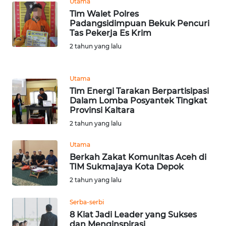
Utama
Tim Walet Polres
Padangsidimpuan Bekuk Pencuri
KARIR
Tas Pekerja Es Krim
2 tahun yang lalu
DISCLAIMER
Wahana
Utama
News
Tim Energi Tarakan Berpartisipasi
Regional
Dalam Lomba Posyantek Tingkat
Provinsi Kaltara
WN
2 tahun yang lalu
SUMUT
Utama
Berkah Zakat Komunitas Aceh di
WN
TIM Sukmajaya Kota Depok
JAKARTA
2 tahun yang lalu
WN
Serba-serbi
JABAR
8 Kiat Jadi Leader yang Sukses
dan Menginspirasi