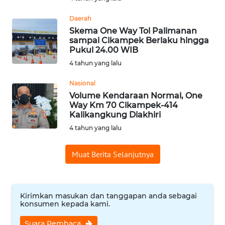
WN
Daerah
BABEL
Skema One Way Tol Palimanan
sampai Cikampek Berlaku hingga
Pukul 24.00 WIB
WN
SUMBAR
4 tahun yang lalu
Nasional
WN
Volume Kendaraan Normal, One
SUMSEL
Way Km 70 Cikampek-414
Kalikangkung Diakhiri
WN
4 tahun yang lalu
BENGKULU
Muat Berita Selanjutnya
WN
LAMPUNG
Kirimkan masukan dan tanggapan anda sebagai
WN
konsumen kepada kami.
JATENG
Suara Pembaca