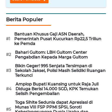
WN
NUSANTARA
Berita Populer
WN
JOGJA
Bantuan Khusus Gaji ASN Daerah,
#1
Pemerintah Pusat Kucurkan Rp22,5 Triliun
WN
ke Pemda
JATIM
Bahari Gultom: LBH Gultom Center
#2
Pengabdian Kepada Marga Gultom
WN
Bikin Geger! 995 Senjata Tersimpan di
BALI
#3
Sekolah Jaksel, Polisi Masih Selidiki Ruangan
Terkunci
WN
Amplop Bupati Kuansing untuk Raja Juli
KALBAR
#4
Diduga Berisi 14.000 SGD, KPK Temukan
Selisih Pengembalian
WN
Toga Sihite Sedunia dapat Apresiasi di
KALTENG
Munas VIII FSP PPMI SPSI, Soroti
#5
Keberlangsungan Dunia Usaha dan