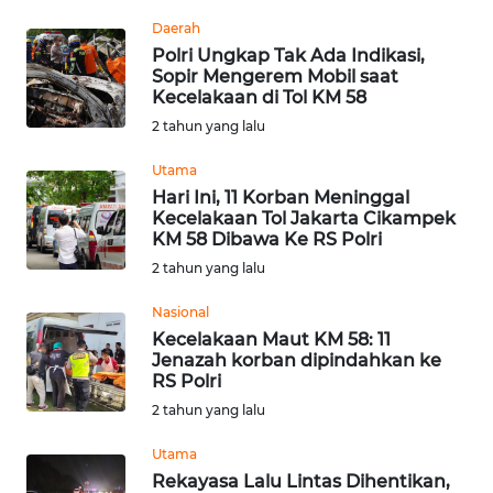
Informasi
Daerah
Polri Ungkap Tak Ada Indikasi,
INDEKS
Sopir Mengerem Mobil saat
BERITA
Kecelakaan di Tol KM 58
2 tahun yang lalu
KONTAK
KAMI
Utama
Hari Ini, 11 Korban Meninggal
Kecelakaan Tol Jakarta Cikampek
INFO
KM 58 Dibawa Ke RS Polri
IKLAN
2 tahun yang lalu
TENTANG
Nasional
KAMI
Kecelakaan Maut KM 58: 11
Jenazah korban dipindahkan ke
RS Polri
PEDOMAN
MEDIA
2 tahun yang lalu
SIBER
Utama
Rekayasa Lalu Lintas Dihentikan,
REDAKSI