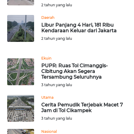
WN
2 tahun yang lalu
BANTEN
Daerah
Libur Panjang 4 Hari, 181 Ribu
WN
Kendaraan Keluar dari Jakarta
NTT
2 tahun yang lalu
WN
KEPRI
Ekuin
PUPR: Ruas Tol Cimanggis-
Cibitung Akan Segera
WN
Tersambung Seluruhnya
PAPUA
3 tahun yang lalu
WN
Utama
PAPUA
Cerita Pemudik Terjebak Macet 7
BARAT
Jam di Tol Cikampek
3 tahun yang lalu
WN
RIAU
Nasional