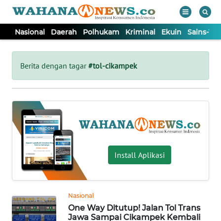
Nasional
Daerah
Polhukam
Kriminal
Ekuin
Sains-Te
WAHANA
Tutup
TV
Berita dengan tagar
#tol-cikampek
NASIONAL
DAERAH
POLHUKAM
Install Aplikasi
KRIMINAL
Nasional
EKUIN
One Way Ditutup! Jalan Tol Trans
Jawa Sampai Cikampek Kembali