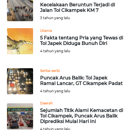
Kecelakaan Beruntun Terjadi di
WN
Jalan Tol Cikampek KM 7
SERAMBI
3 tahun yang lalu
Utama
WN
JAMBI
5 Fakta tentang Pria yang Tewas di
Tol Japek Diduga Bunuh Diri
4 tahun yang lalu
WN
SULTRA
Serba-serbi
WN
Puncak Arus Balik: Tol Japek
NTB
Ramai Lancar, GT Cikampek Padat
4 tahun yang lalu
WN
SULTENG
Daerah
Sejumlah Titik Alami Kemacetan di
Tol Cikampek, Puncak Arus Balik
WN
Diprediksi Mulai Hari Ini
SULBAR
4 tahun yang lalu