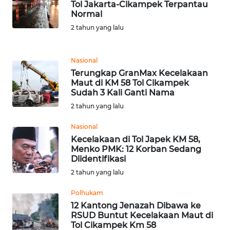
Tol Jakarta-Cikampek Terpantau
Normal
KARIR
2 tahun yang lalu
DISCLAIMER
Nasional
Terungkap GranMax Kecelakaan
Wahana
Maut di KM 58 Tol Cikampek
News
Sudah 3 Kali Ganti Nama
Regional
2 tahun yang lalu
WN
Nasional
SUMUT
Kecelakaan di Tol Japek KM 58,
Menko PMK: 12 Korban Sedang
Diidentifikasi
WN
2 tahun yang lalu
JAKARTA
Polhukam
WN
12 Kantong Jenazah Dibawa ke
JABAR
RSUD Buntut Kecelakaan Maut di
Tol Cikampek Km 58