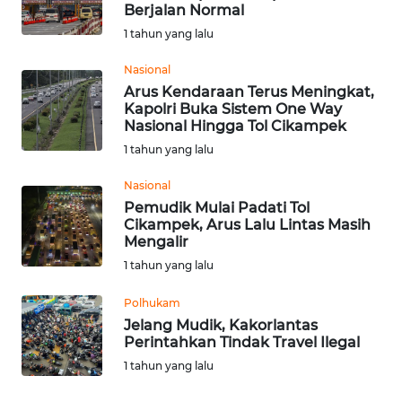
SAINS-TEKNO
Berjalan Normal
1 tahun yang lalu
KESEHATAN
Nasional
Arus Kendaraan Terus Meningkat,
Kapolri Buka Sistem One Way
INTERNASIONAL
Nasional Hingga Tol Cikampek
1 tahun yang lalu
SERBA-SERBI
Nasional
Pemudik Mulai Padati Tol
PENDIDIKAN
Cikampek, Arus Lalu Lintas Masih
Mengalir
OLAHRAGA
1 tahun yang lalu
Polhukam
OPINI
Jelang Mudik, Kakorlantas
Perintahkan Tindak Travel Ilegal
EDITORIAL
1 tahun yang lalu