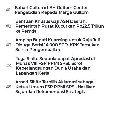
Bahari Gultom: LBH Gultom Center
#1
KARIR
Pengabdian Kepada Marga Gultom
Bantuan Khusus Gaji ASN Daerah,
DISCLAIMER
#2
Pemerintah Pusat Kucurkan Rp22,5 Triliun
ke Pemda
Wahana
Amplop Bupati Kuansing untuk Raja Juli
News
#3
Diduga Berisi 14.000 SGD, KPK Temukan
Regional
Selisih Pengembalian
Toga Sihite Sedunia dapat Apresiasi di
WN
Munas VIII FSP PPMI SPSI, Soroti
#4
SUMUT
Keberlangsungan Dunia Usaha dan
Lapangan Kerja
WN
Arnod Sihite Terpilih Aklamasi sebagai
JAKARTA
#5
Ketua Umum FSP PPMI SPSI, Hasilkan
Sejumlah Rekomendasi Strategis
WN
JABAR