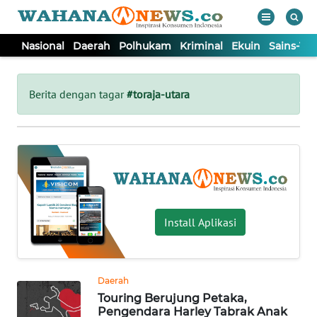
Nasional
Daerah
Polhukam
Kriminal
Ekuin
Sains-Te
WAHANA
Tutup
TV
Berita dengan tagar
#toraja-utara
NASIONAL
DAERAH
POLHUKAM
Install Aplikasi
KRIMINAL
Daerah
EKUIN
Touring Berujung Petaka,
Pengendara Harley Tabrak Anak