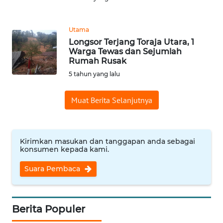
Informasi
INDEKS
Utama
BERITA
Longsor Terjang Toraja Utara, 1
Warga Tewas dan Sejumlah
Rumah Rusak
KONTAK
KAMI
5 tahun yang lalu
INFO
Muat Berita Selanjutnya
IKLAN
TENTANG
Kirimkan masukan dan tanggapan anda sebagai
KAMI
konsumen kepada kami.
Suara Pembaca
PEDOMAN
MEDIA
SIBER
Berita Populer
REDAKSI