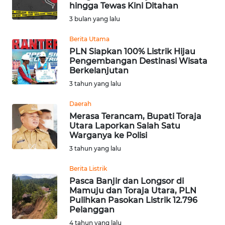
SAINS-TEKNO
hingga Tewas Kini Ditahan
3 bulan yang lalu
KESEHATAN
Berita Utama
PLN Siapkan 100% Listrik Hijau
Pengembangan Destinasi Wisata
INTERNASIONAL
Berkelanjutan
3 tahun yang lalu
SERBA-SERBI
Daerah
Merasa Terancam, Bupati Toraja
PENDIDIKAN
Utara Laporkan Salah Satu
Warganya ke Polisi
OLAHRAGA
3 tahun yang lalu
Berita Listrik
OPINI
Pasca Banjir dan Longsor di
Mamuju dan Toraja Utara, PLN
Pulihkan Pasokan Listrik 12.796
EDITORIAL
Pelanggan
4 tahun yang lalu