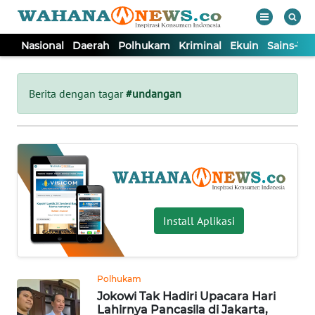
Nasional
Daerah
Polhukam
Kriminal
Ekuin
Sains-Te
WAHANA
Tutup
TV
Berita dengan tagar
#undangan
NASIONAL
DAERAH
POLHUKAM
Install Aplikasi
KRIMINAL
Polhukam
EKUIN
Jokowi Tak Hadiri Upacara Hari
Lahirnya Pancasila di Jakarta,