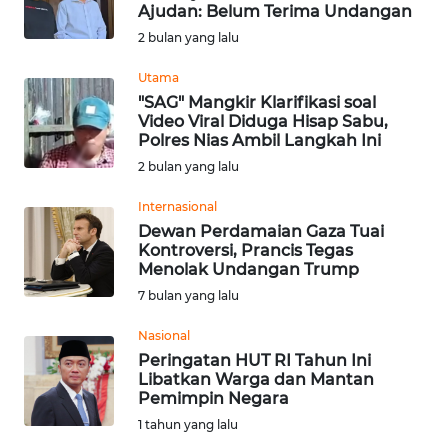
SAINS-TEKNO
Ajudan: Belum Terima Undangan
2 bulan yang lalu
KESEHATAN
Utama
"SAG" Mangkir Klarifikasi soal
Video Viral Diduga Hisap Sabu,
INTERNASIONAL
Polres Nias Ambil Langkah Ini
2 bulan yang lalu
SERBA-SERBI
Internasional
Dewan Perdamaian Gaza Tuai
PENDIDIKAN
Kontroversi, Prancis Tegas
Menolak Undangan Trump
OLAHRAGA
7 bulan yang lalu
Nasional
OPINI
Peringatan HUT RI Tahun Ini
Libatkan Warga dan Mantan
Pemimpin Negara
EDITORIAL
1 tahun yang lalu