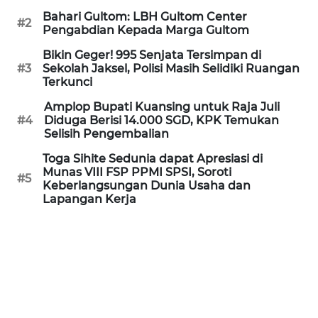
WN
Bahari Gultom: LBH Gultom Center
#2
BANTEN
Pengabdian Kepada Marga Gultom
Bikin Geger! 995 Senjata Tersimpan di
WN
#3
Sekolah Jaksel, Polisi Masih Selidiki Ruangan
NTT
Terkunci
Amplop Bupati Kuansing untuk Raja Juli
WN
#4
Diduga Berisi 14.000 SGD, KPK Temukan
KEPRI
Selisih Pengembalian
Toga Sihite Sedunia dapat Apresiasi di
WN
Munas VIII FSP PPMI SPSI, Soroti
#5
PAPUA
Keberlangsungan Dunia Usaha dan
Lapangan Kerja
WN
PAPUA
BARAT
WN
RIAU