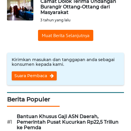
Camat Dolok Terima Undangan
Burangir Ottang-Ottang dari
Masyarakat
KARIR
3 tahun yang lalu
DISCLAIMER
Muat Berita Selanjutnya
Wahana
News
Regional
Kirimkan masukan dan tanggapan anda sebagai
konsumen kepada kami.
WN
Suara Pembaca
SUMUT
WN
Berita Populer
JAKARTA
WN
Bantuan Khusus Gaji ASN Daerah,
JABAR
#1
Pemerintah Pusat Kucurkan Rp22,5 Triliun
ke Pemda