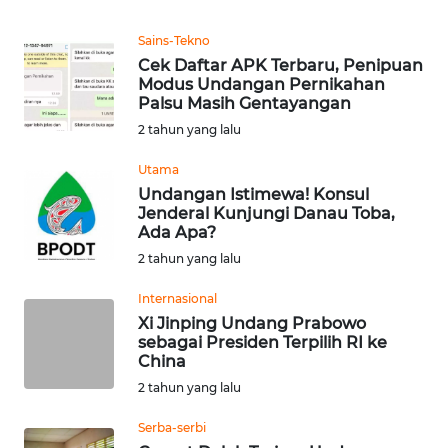
Informasi
Sains-Tekno
INDEKS
Cek Daftar APK Terbaru, Penipuan
BERITA
Modus Undangan Pernikahan
Palsu Masih Gentayangan
KONTAK
2 tahun yang lalu
KAMI
Utama
Undangan Istimewa! Konsul
INFO
Jenderal Kunjungi Danau Toba,
IKLAN
Ada Apa?
2 tahun yang lalu
TENTANG
KAMI
Internasional
Xi Jinping Undang Prabowo
sebagai Presiden Terpilih RI ke
PEDOMAN
China
MEDIA
2 tahun yang lalu
SIBER
Serba-serbi
REDAKSI