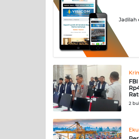
INDEKS
BERITA
Jadilah
KONTAK
KAMI
INFO
IKLAN
TENTANG
Kri
KAMI
FBI
Rp4
Rat
PEDOMAN
MEDIA
2 bu
SIBER
REDAKSI
Eku
Per