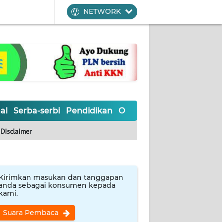
NETWORK
al
Serba-serbi
Pendidikan
Olahraga
Opini
Editoria
Disclaimer
Kirimkan masukan dan tanggapan
anda sebagai konsumen kepada
kami.
Suara Pembaca