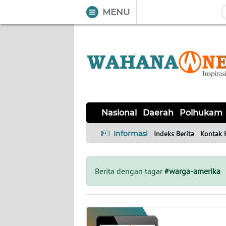
MENU
WAHANA
Tutup
TV
NASIONAL
DAERAH
POLHUKAM
KRIMINAL
EKUIN
SAINS-
KESEHATAN
INTERNASIONAL
Nasional
Daerah
Polhukam
TEKNO
Informasi
Indeks Berita
Kontak 
SERBA-
PENDIDIKAN
OLAHRAGA
OPINI
SERBI
Berita dengan tagar
#warga-amerika
EDITORIAL
Informasi