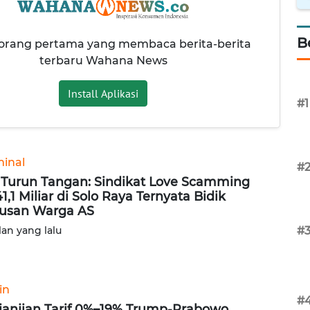
B
 orang pertama yang membaca berita-berita
terbaru Wahana News
Install Aplikasi
#1
minal
#
 Turun Tangan: Sindikat Love Scamming
1,1 Miliar di Solo Raya Ternyata Bidik
usan Warga AS
lan yang lalu
#
in
#
janjian Tarif 0%–19% Trump-Prabowo