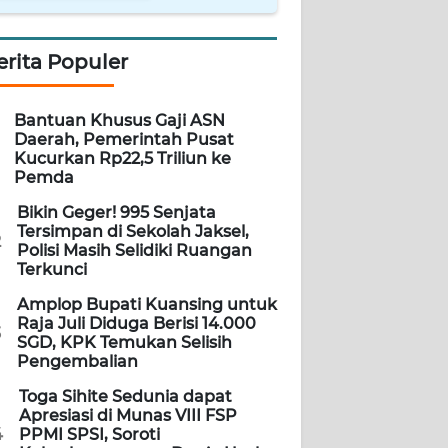
erita Populer
Bantuan Khusus Gaji ASN
Daerah, Pemerintah Pusat
Kucurkan Rp22,5 Triliun ke
Pemda
Bikin Geger! 995 Senjata
Tersimpan di Sekolah Jaksel,
2
Polisi Masih Selidiki Ruangan
Terkunci
Amplop Bupati Kuansing untuk
Raja Juli Diduga Berisi 14.000
3
SGD, KPK Temukan Selisih
Pengembalian
Toga Sihite Sedunia dapat
Apresiasi di Munas VIII FSP
4
PPMI SPSI, Soroti