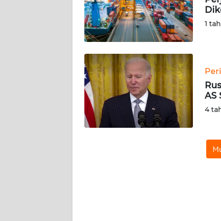
KARIR
Dik
1 ta
DISCLAIMER
Wahana
News
Per
Regional
Rus
AS 
WN
4 ta
SUMUT
WN
JAKARTA
Mu
WN
JABAR
WN
BANTEN