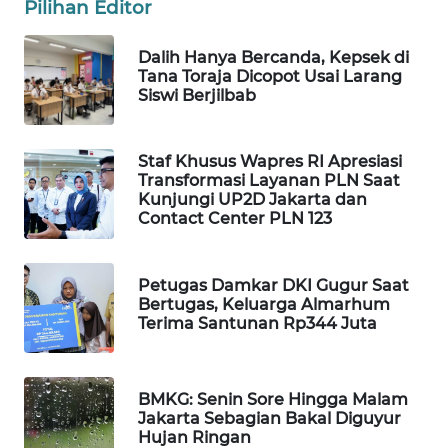
Pilihan Editor
PORTAL
KONSUMEN
Dalih Hanya Bercanda, Kepsek di
Tana Toraja Dicopot Usai Larang
FORWAMKI
Siswi Berjilbab
ALPERKLINAS
Staf Khusus Wapres RI Apresiasi
Transformasi Layanan PLN Saat
Kunjungi UP2D Jakarta dan
FORJASIDA
Contact Center PLN 123
TAMBANG
NEWS
Petugas Damkar DKI Gugur Saat
Bertugas, Keluarga Almarhum
Terima Santunan Rp344 Juta
SITUNGIR
NEWS
BMKG: Senin Sore Hingga Malam
SIDIKALANG
Jakarta Sebagian Bakal Diguyur
NEWS
Hujan Ringan