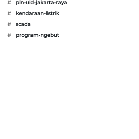
SONYA
#
pln-uid-jakarta-raya
ASA
#
kendaraan-listrik
NEWS
#
scada
#
program-ngebut