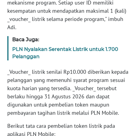
mekanisme program. Setiap user ID memiliki
WN
kesempatan untuk mendapatkan maksimal 1 (kali)
SERAMBI
_voucher_ listrik selama periode program," imbuh
Adi.
WN
JAMBI
Baca Juga:
PLN Nyalakan Serentak Listrik untuk 1.700
WN
Pelanggan
SULTRA
_Voucher_ listrik senilai Rp10.000 diberikan kepada
WN
pelanggan yang memenuhi syarat program sesuai
NTB
kuota harian yang tersedia. _Voucher_ tersebut
berlaku hingga 31 Agustus 2026 dan dapat
WN
digunakan untuk pembelian token maupun
SULTENG
pembayaran tagihan listrik melalui PLN Mobile.
WN
Berikut tata cara pembelian token listrik pada
SULBAR
aplikasi PLN Mobile: