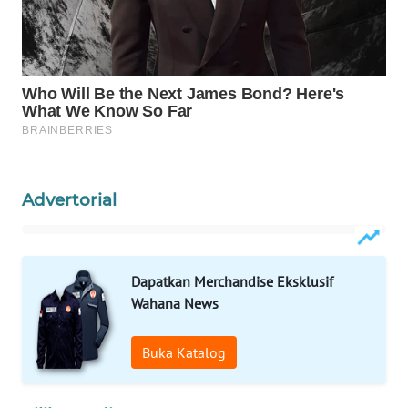
MAWAKA
ID
MARTABAT
NET
PLN
WATCH
Advertorial
MKLI
Dapatkan Merchandise Eksklusif
LPKKI
Wahana News
LKKI
Buka Katalog
KOPEKLIN