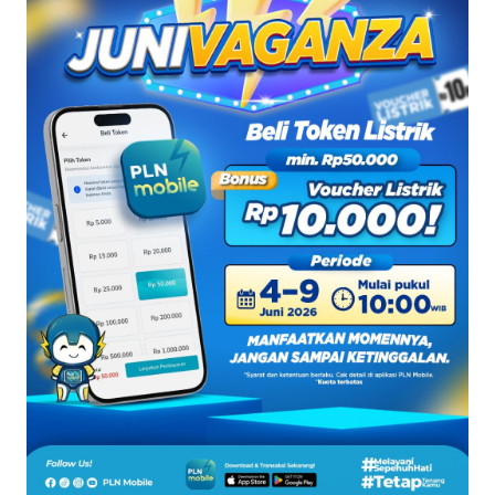
SAINS-TEKNO
KESEHATAN
INTERNASIONAL
SERBA-SERBI
PENDIDIKAN
OLAHRAGA
OPINI
EDITORIAL