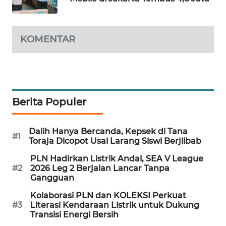
KARING
NEWS
KOMENTAR
JURNAL
MARITIM
HUMBANG
NEWS
Berita Populer
GARONGGANG
NEWS
Dalih Hanya Bercanda, Kepsek di Tana
#1
Toraja Dicopot Usai Larang Siswi Berjilbab
FISUELRI
PLN Hadirkan Listrik Andal, SEA V League
ID
#2
2026 Leg 2 Berjalan Lancar Tanpa
Gangguan
ENERGI
Kolaborasi PLN dan KOLEKSI Perkuat
NEWS
#3
Literasi Kendaraan Listrik untuk Dukung
Transisi Energi Bersih