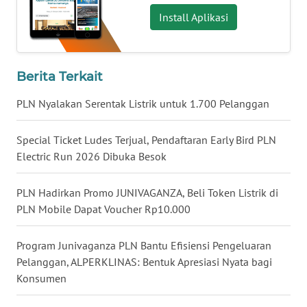
WN
Install Aplikasi
KALTARA
WN
Berita Terkait
KALSEL
PLN Nyalakan Serentak Listrik untuk 1.700 Pelanggan
WN
KALTIM
Special Ticket Ludes Terjual, Pendaftaran Early Bird PLN
Electric Run 2026 Dibuka Besok
WN
SULSEL
PLN Hadirkan Promo JUNIVAGANZA, Beli Token Listrik di
PLN Mobile Dapat Voucher Rp10.000
WN
GORONTALO
Program Junivaganza PLN Bantu Efisiensi Pengeluaran
Pelanggan, ALPERKLINAS: Bentuk Apresiasi Nyata bagi
WN
Konsumen
SULUT