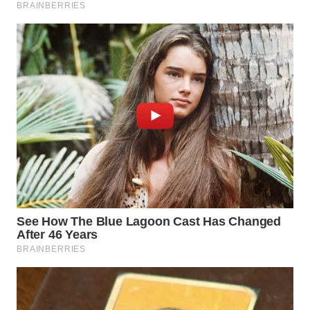
WN
BOGOR
WN
DEPOK
WN
TAPANULI
UTARA
WN
SAMOSIR
WN
PADANG
LAWAS