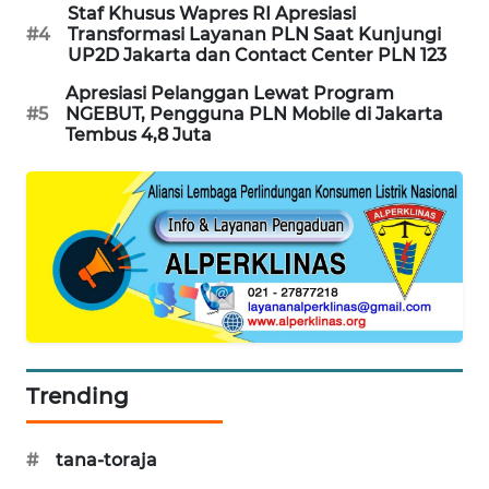
CILEUNGSI
Staf Khusus Wapres RI Apresiasi
NEWS
#4
Transformasi Layanan PLN Saat Kunjungi
UP2D Jakarta dan Contact Center PLN 123
BERKAT
Apresiasi Pelanggan Lewat Program
NEWS
#5
NGEBUT, Pengguna PLN Mobile di Jakarta
Tembus 4,8 Juta
BERAMPU
NEWS
ANUGERAH
NEWS
AKHLAK
ID
Trending
PERAPKI
NEWS
#
tana-toraja