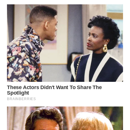
WAHANA
SPORT
WAHANA
UMKM
WAHANA
SELEB
WAHANA
PERSONA
WAHANA
OTOMOTIF
WAHANA
HEALTH