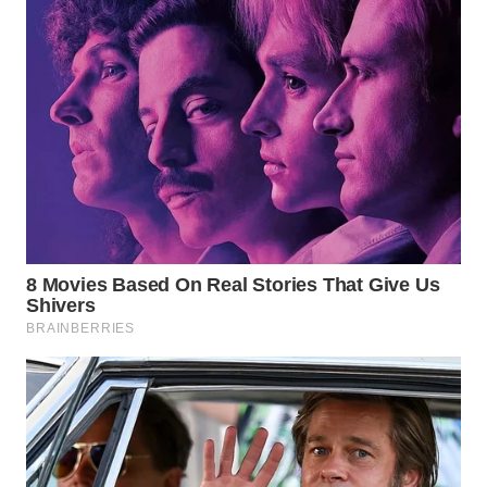
WN
NATUNA
WN
BINTAN
WN
MANDALIKA
WN
LIKUPANG
WN
LABUANBAJO
WN
BORNEO