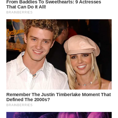
WN
PRIANGAN
TIMUR
WN
SEMARANG
WN
SOLO
WN
BOROBUDUR
WN
MADURA
WN
SURABAYA