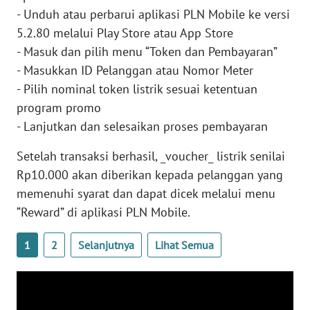
- Unduh atau perbarui aplikasi PLN Mobile ke versi
WN
5.2.80 melalui Play Store atau App Store
BABEL
- Masuk dan pilih menu “Token dan Pembayaran”
- Masukkan ID Pelanggan atau Nomor Meter
WN
SUMBAR
- Pilih nominal token listrik sesuai ketentuan
program promo
WN
- Lanjutkan dan selesaikan proses pembayaran
SUMSEL
Setelah transaksi berhasil, _voucher_ listrik senilai
Rp10.000 akan diberikan kepada pelanggan yang
WN
BENGKULU
memenuhi syarat dan dapat dicek melalui menu
“Reward” di aplikasi PLN Mobile.
WN
LAMPUNG
1
2
Selanjutnya
Lihat Semua
WN
JATENG