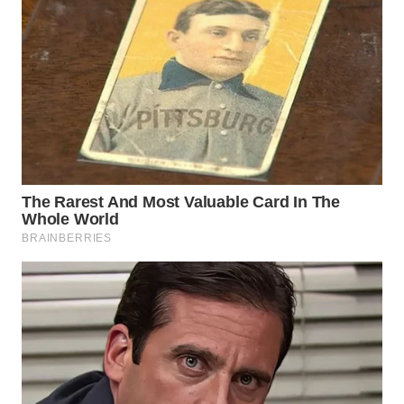
WN
SUMEDANG
WN
CIANJUR
WN
KEPULAUAN
SERIBU
WN
TANGERANG
WN
BINJAI
WN
CIREBON