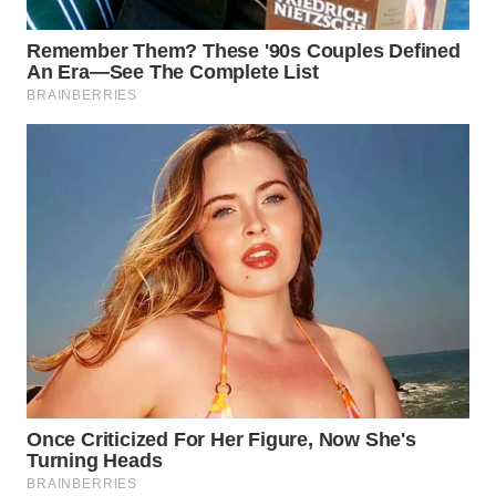
WAHANA
LISTRIK
WAHANA
TRAVEL
WAHANA
TV
WAHANANEWS
ID
WAHANANEWS
CO ID
WAHANANEWS
NET