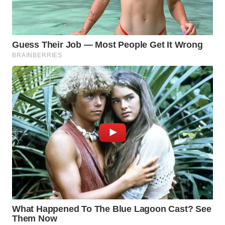
TAPANULI
TENGAH
WN DELI
SERDANG
WN
TEBING
TINGGI
WN
PAKPAK
WN
KARAWANG
WN
BEKASI