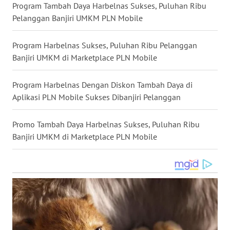
Program Tambah Daya Harbelnas Sukses, Puluhan Ribu
WN
Pelanggan Banjiri UMKM PLN Mobile
MALUKU
Program Harbelnas Sukses, Puluhan Ribu Pelanggan
WN
Banjiri UMKM di Marketplace PLN Mobile
MALUT
Program Harbelnas Dengan Diskon Tambah Daya di
WN
DAIRI
Aplikasi PLN Mobile Sukses Dibanjiri Pelanggan
WN
Promo Tambah Daya Harbelnas Sukses, Puluhan Ribu
DANAU
Banjiri UMKM di Marketplace PLN Mobile
TOBA
WN
NIAS
WN
LANGKAT