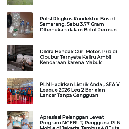
SIBARAGAS
NEWS
Polisi Ringkus Kondektur Bus di
Semarang, Sabu 3,77 Gram
METRO
Ditemukan dalam Botol Permen
SIANTAR
NEWS
Dikira Hendak Curi Motor, Pria di
METRO
Cibubur Ternyata Keliru Ambil
Kendaraan karena Mabuk
MEDAN
NEWS
METRO
PLN Hadirkan Listrik Andal, SEA V
League 2026 Leg 2 Berjalan
JAKARTA
Lancar Tanpa Gangguan
NEWS
KRT
Apresiasi Pelanggan Lewat
NEWS
Program NGEBUT, Pengguna PLN
Mobile di Jakarta Tembus 4,8 Juta