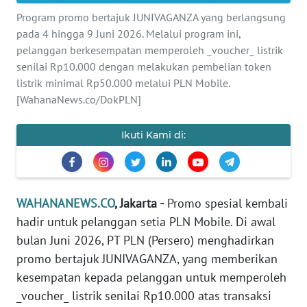
Informasi
Program promo bertajuk JUNIVAGANZA yang berlangsung
pada 4 hingga 9 Juni 2026. Melalui program ini,
INDEKS
BERITA
pelanggan berkesempatan memperoleh _voucher_ listrik
senilai Rp10.000 dengan melakukan pembelian token
listrik minimal Rp50.000 melalui PLN Mobile.
KONTAK
[WahanaNews.co/DokPLN]
KAMI
Ikuti Kami di:
INFO
IKLAN
TENTANG
KAMI
WAHANANEWS.CO
, Jakarta -
Promo spesial kembali
hadir untuk pelanggan setia PLN Mobile. Di awal
PEDOMAN
bulan Juni 2026, PT PLN (Persero) menghadirkan
MEDIA
promo bertajuk JUNIVAGANZA, yang memberikan
SIBER
kesempatan kepada pelanggan untuk memperoleh
_voucher_ listrik senilai Rp10.000 atas transaksi
REDAKSI