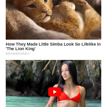
WN
TAPANULI
SELATAN
WN
TANJUNG
LESUNG
WN
KARO
WN
SIMALUNGUN
WN
LABUHANBATU
WN