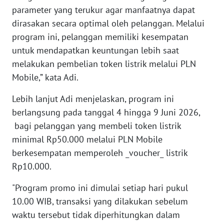
WN
parameter yang terukur agar manfaatnya dapat
BANTEN
dirasakan secara optimal oleh pelanggan. Melalui
program ini, pelanggan memiliki kesempatan
WN
untuk mendapatkan keuntungan lebih saat
NTT
melakukan pembelian token listrik melalui PLN
Mobile,” kata Adi.
WN
KEPRI
Lebih lanjut Adi menjelaskan, program ini
berlangsung pada tanggal 4 hingga 9 Juni 2026,
WN
bagi pelanggan yang membeli token listrik
PAPUA
minimal Rp50.000 melalui PLN Mobile
berkesempatan memperoleh _voucher_ listrik
WN
Rp10.000.
PAPUA
BARAT
"Program promo ini dimulai setiap hari pukul
10.00 WIB, transaksi yang dilakukan sebelum
WN
waktu tersebut tidak diperhitungkan dalam
RIAU