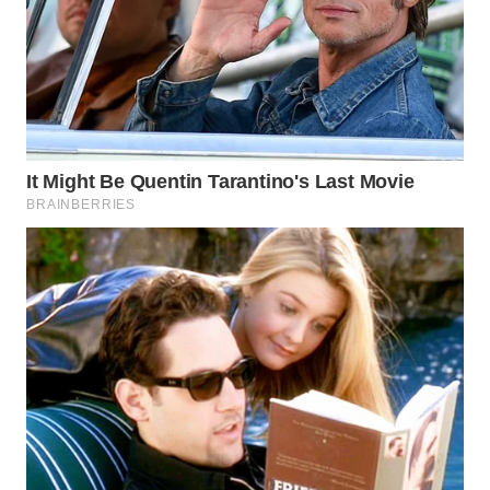
Wahana
Media
Group
WAHANA
NEWS
WAHANA
TANI
WAHANA
ADVOKAT
WAHANA
INFRASTRUKTUR
WAHANA
KONSUMEN