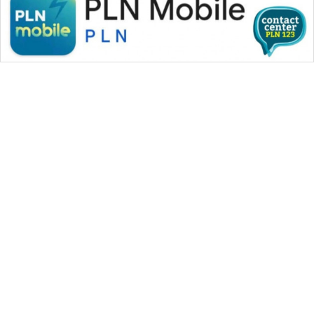
WAHANA MEDIA GROUP
|
|
|
WAHANA NEWS co
WAHANA TANI
WAHANA ADVOKAT
|
|
WAHANA INFRASTRUKTUR
WAHANA KONSUMEN
|
|
|
WAHANA LISTRIK
WAHANA TRAVEL
WAHANA TV
|
|
|
WAHANANEWS id
WAHANANEWS CO ID
WAHANANEWS NET
|
|
|
WAHANA SPORT ID
Wahana UMKM
Wahana Seleb