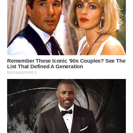
WAHANA
DESA
WISATA
LAPAK
WAHANA
Wahana
Network
KONSUMEN
LISTRIK
MASYARAKAT
KELISTRIKAN
WALINKI
ID