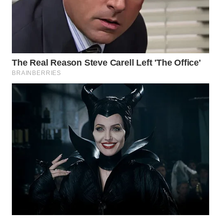
WN
INDRAMAYU
WN
KUNINGAN
WN
MAJALENGKA
WN
SUBANG
WN
SUKABUMI
WN
PURWAKARTA