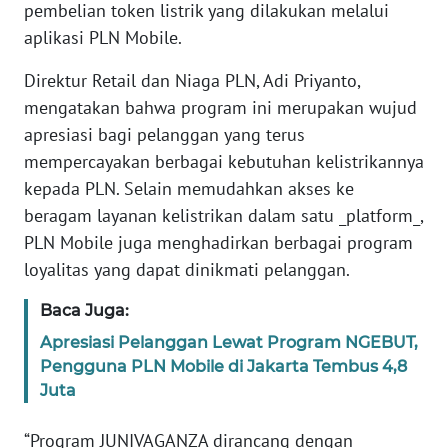
pembelian token listrik yang dilakukan melalui
aplikasi PLN Mobile.
KARIR
Direktur Retail dan Niaga PLN, Adi Priyanto,
DISCLAIMER
mengatakan bahwa program ini merupakan wujud
apresiasi bagi pelanggan yang terus
Wahana
mempercayakan berbagai kebutuhan kelistrikannya
News
kepada PLN. Selain memudahkan akses ke
Regional
beragam layanan kelistrikan dalam satu _platform_,
PLN Mobile juga menghadirkan berbagai program
WN
SUMUT
loyalitas yang dapat dinikmati pelanggan.
Baca Juga:
WN
JAKARTA
Apresiasi Pelanggan Lewat Program NGEBUT,
Pengguna PLN Mobile di Jakarta Tembus 4,8
WN
Juta
JABAR
“Program JUNIVAGANZA dirancang dengan