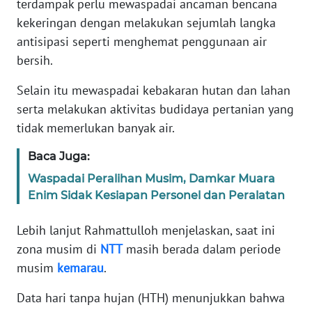
terdampak perlu mewaspadai ancaman bencana
kekeringan dengan melakukan sejumlah langka
KARIR
antisipasi seperti menghemat penggunaan air
bersih.
DISCLAIMER
Selain itu mewaspadai kebakaran hutan dan lahan
Wahana
serta melakukan aktivitas budidaya pertanian yang
News
tidak memerlukan banyak air.
Regional
Baca Juga:
WN
Waspadai Peralihan Musim, Damkar Muara
SUMUT
Enim Sidak Kesiapan Personel dan Peralatan
WN
Lebih lanjut Rahmattulloh menjelaskan, saat ini
JAKARTA
zona musim di
NTT
masih berada dalam periode
musim
kemarau
.
WN
JABAR
Data hari tanpa hujan (HTH) menunjukkan bahwa