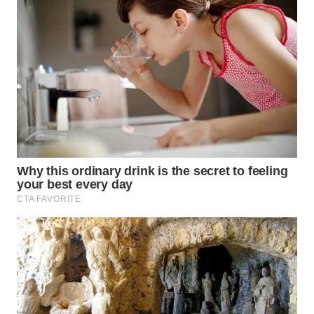
WN
BOGOR
WN
DEPOK
WN
TAPANULI
UTARA
WN
SAMOSIR
WN
PADANG
LAWAS