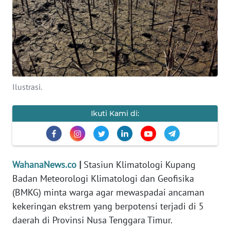
SAINS-TEKNO
KESEHATAN
INTERNASIONAL
Ilustrasi.
SERBA-SERBI
Ikuti Kami di:
PENDIDIKAN
OLAHRAGA
WahanaNews.co
|
Stasiun Klimatologi Kupang
Badan Meteorologi Klimatologi dan Geofisika
OPINI
(BMKG) minta warga agar mewaspadai ancaman
kekeringan ekstrem yang berpotensi terjadi di 5
EDITORIAL
daerah di Provinsi Nusa Tenggara Timur.