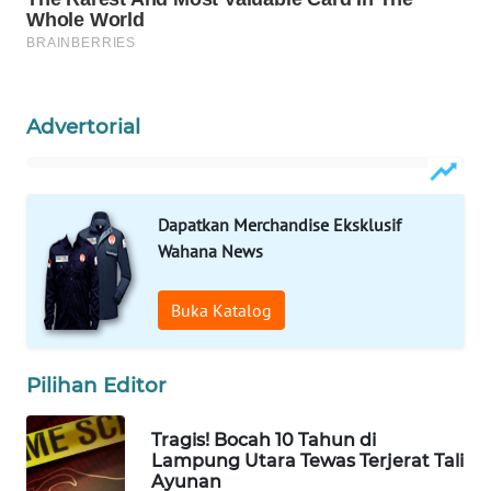
WN
NATUNA
WN
Advertorial
BINTAN
WN
MANDALIKA
Dapatkan Merchandise Eksklusif
Wahana News
WN
LIKUPANG
Buka Katalog
WN
LABUANBAJO
Pilihan Editor
WN
Tragis! Bocah 10 Tahun di
Lampung Utara Tewas Terjerat Tali
BORNEO
Ayunan