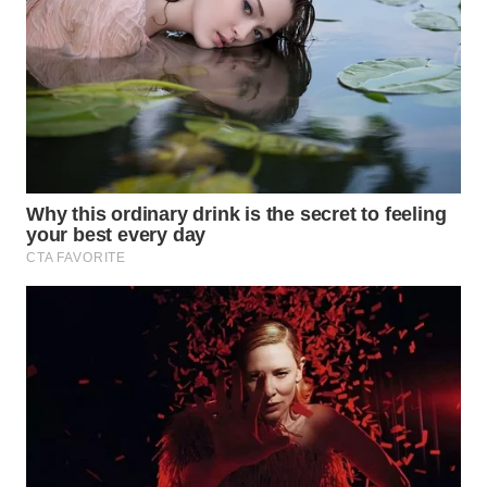
WN
INDRAMAYU
WN
KUNINGAN
WN
MAJALENGKA
WN
SUBANG
WN
SUKABUMI
WN
PURWAKARTA