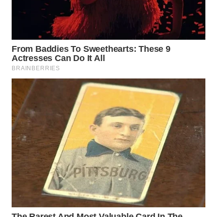
WN
PRIANGAN
TIMUR
WN
SEMARANG
WN
SOLO
WN
BOROBUDUR
WN
MADURA
WN
SURABAYA