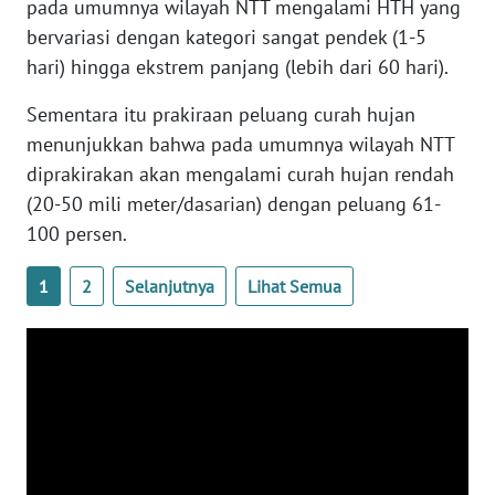
pada umumnya wilayah NTT mengalami HTH yang
WN
bervariasi dengan kategori sangat pendek (1-5
BANTEN
hari) hingga ekstrem panjang (lebih dari 60 hari).
WN
Sementara itu prakiraan peluang curah hujan
NTT
menunjukkan bahwa pada umumnya wilayah NTT
diprakirakan akan mengalami curah hujan rendah
WN
(20-50 mili meter/dasarian) dengan peluang 61-
KEPRI
100 persen.
WN
1
2
Selanjutnya
Lihat Semua
PAPUA
WN
PAPUA
BARAT
WN
RIAU