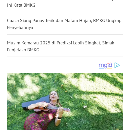
Ini Kata BMKG
WN
NUSANTARA
Cuaca Siang Panas Terik dan Malam Hujan, BMKG Ungkap
Penyebabnya
WN
JOGJA
Musim Kemarau 2025 di Prediksi Lebih Singkat, Simak
Penjelasn BMKG
WN
JATIM
WN
BALI
WN
KALBAR
WN
KALTENG