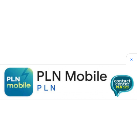
CILEUNGSI
NEWS
BERKAT
NEWS
BERAMPU
NEWS
X
ANUGERAH
NEWS
AKHLAK
ID
PERAPKI
NEWS