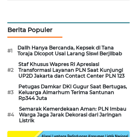
WAHANA
SPORT
Berita Populer
WAHANA
UMKM
Dalih Hanya Bercanda, Kepsek di Tana
#1
WAHANA
Toraja Dicopot Usai Larang Siswi Berjilbab
SELEB
Staf Khusus Wapres RI Apresiasi
#2
Transformasi Layanan PLN Saat Kunjungi
WAHANA
UP2D Jakarta dan Contact Center PLN 123
PERSONA
Petugas Damkar DKI Gugur Saat Bertugas,
#3
Keluarga Almarhum Terima Santunan
WAHANA
Rp344 Juta
OTOMOTIF
Semarak Kemerdekaan Aman: PLN Imbau
#4
Warga Jaga Jarak Dekorasi dari Jaringan
Listrik
WAHANA
HEALTH