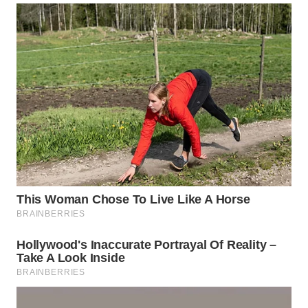
WN
TAPANULI
SELATAN
WN
TANJUNG
LESUNG
WN
KARO
WN
SIMALUNGUN
WN
LABUHANBATU
WN