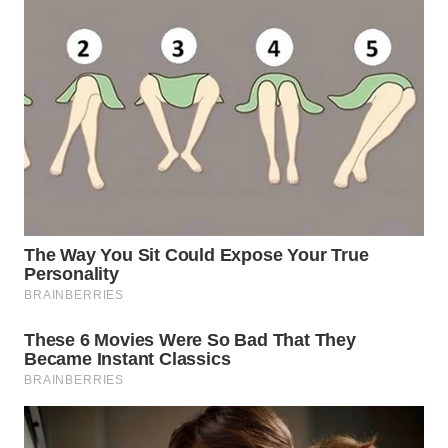
TAPANULI
TENGAH
WN DELI
SERDANG
WN
TEBING
TINGGI
WN
PAKPAK
WN
KARAWANG
WN
BEKASI