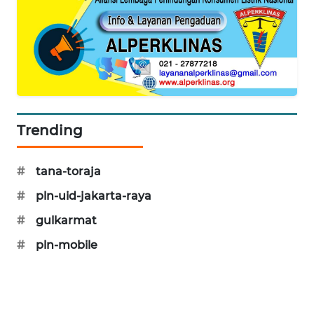
WAHANA
DESA
WISATA
LAPAK
WAHANA
Trending
Wahana
Network
#
tana-toraja
KONSUMEN
#
pln-uid-jakarta-raya
LISTRIK
#
gulkarmat
MASYARAKAT
#
pln-mobile
KELISTRIKAN
WALINKI
ID