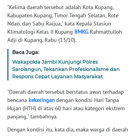
Informasi
"Kelima daerah tersebut adalah Kota Kupang,
Kabupaten Kupang, Timor Tengah Selatan, Rote
INDEKS
BERITA
Ndao, dan Sabu Raijua," kata Kepala Stasiun
Klimatologi Kelas II Kupang
BMKG
Rahmattulloh
KONTAK
Adji di Kupang, Rabu (13/10).
KAMI
Baca Juga:
INFO
Wakapolda Jambi Kunjungi Polres
IKLAN
Sarolangun, Tekankan Profesionalisme dan
Respons Cepat Layanan Masyarakat
TENTANG
KAMI
"Daerah-daerah tersebut berstatus awas terhadap
bencana
kekeringan
dengan kondisi Hari Tanpa
PEDOMAN
Hujan (HTH) di atas 60 hari atau kategori ekstrem
MEDIA
panjang," tambahnya.
SIBER
Dengan kondisi itu, kata dia, maka warga di daerah
REDAKSI