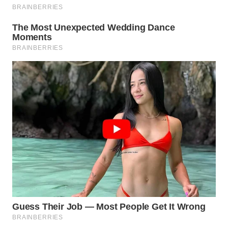
WN
MALUKU
WN
MALUT
WN
DAIRI
WN
DANAU
TOBA
WN
NIAS
WN
LANGKAT