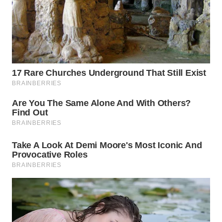
WN
SUMEDANG
WN
CIANJUR
WN
KEPULAUAN
SERIBU
WN
TANGERANG
WN
BINJAI
WN
CIREBON