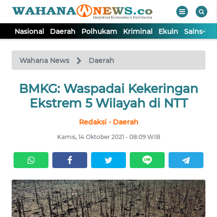
Nasional
Daerah
Polhukam
Kriminal
Ekuin
Sains-Te
WAHANA
Tutup
TV
Wahana News
Daerah
NASIONAL
BMKG: Waspadai Kekeringan
Ekstrem 5 Wilayah di NTT
DAERAH
Redaksi - Daerah
Kamis, 14 Oktober 2021 - 08:09 WIB
POLHUKAM
KRIMINAL
EKUIN