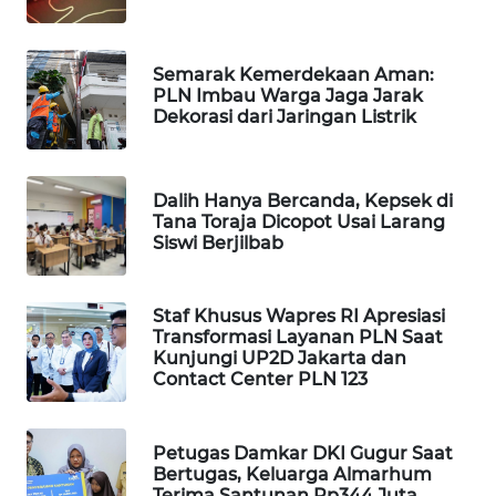
Wahana
Media
Group
Semarak Kemerdekaan Aman:
PLN Imbau Warga Jaga Jarak
Dekorasi dari Jaringan Listrik
WAHANA
NEWS
Dalih Hanya Bercanda, Kepsek di
WAHANA
Tana Toraja Dicopot Usai Larang
TANI
Siswi Berjilbab
WAHANA
ADVOKAT
Staf Khusus Wapres RI Apresiasi
Transformasi Layanan PLN Saat
Kunjungi UP2D Jakarta dan
WAHANA
Contact Center PLN 123
INFRASTRUKTUR
WAHANA
Petugas Damkar DKI Gugur Saat
KONSUMEN
Bertugas, Keluarga Almarhum
Terima Santunan Rp344 Juta