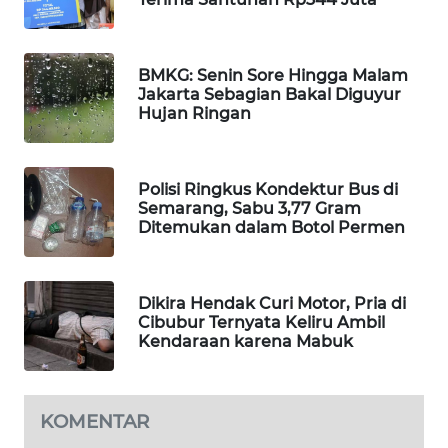
WAHANA
LISTRIK
BMKG: Senin Sore Hingga Malam
Jakarta Sebagian Bakal Diguyur
WAHANA
Hujan Ringan
TRAVEL
WAHANA
Polisi Ringkus Kondektur Bus di
TV
Semarang, Sabu 3,77 Gram
Ditemukan dalam Botol Permen
WAHANANEWS
ID
Dikira Hendak Curi Motor, Pria di
Cibubur Ternyata Keliru Ambil
WAHANANEWS
Kendaraan karena Mabuk
CO ID
WAHANANEWS
KOMENTAR
NET