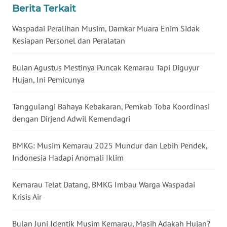
Berita Terkait
WN
BABEL
Waspadai Peralihan Musim, Damkar Muara Enim Sidak
Kesiapan Personel dan Peralatan
WN
SUMBAR
Bulan Agustus Mestinya Puncak Kemarau Tapi Diguyur
Hujan, Ini Pemicunya
WN
SUMSEL
Tanggulangi Bahaya Kebakaran, Pemkab Toba Koordinasi
dengan Dirjend Adwil Kemendagri
WN
BENGKULU
BMKG: Musim Kemarau 2025 Mundur dan Lebih Pendek,
Indonesia Hadapi Anomali Iklim
WN
LAMPUNG
Kemarau Telat Datang, BMKG Imbau Warga Waspadai
Krisis Air
WN
JATENG
Bulan Juni Identik Musim Kemarau, Masih Adakah Hujan?