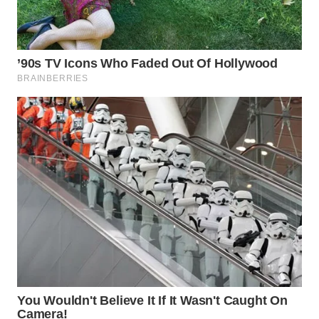
WN
KALTARA
WN
KALSEL
WN
KALTIM
WN
SULSEL
WN
GORONTALO
WN
SULUT